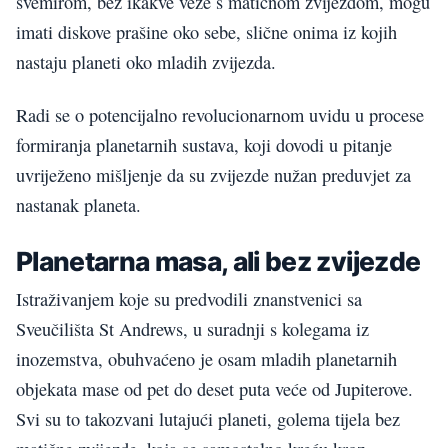
svemirom, bez ikakve veze s matičnom zvijezdom, mogu
imati diskove prašine oko sebe, slične onima iz kojih
nastaju planeti oko mladih zvijezda.
Radi se o potencijalno revolucionarnom uvidu u procese
formiranja planetarnih sustava, koji dovodi u pitanje
uvriježeno mišljenje da su zvijezde nužan preduvjet za
nastanak planeta.
Planetarna masa, ali bez zvijezde
Istraživanjem koje su predvodili znanstvenici sa
Sveučilišta St Andrews, u suradnji s kolegama iz
inozemstva, obuhvaćeno je osam mladih planetarnih
objekata mase od pet do deset puta veće od Jupiterove.
Svi su to takozvani lutajući planeti, golema tijela bez