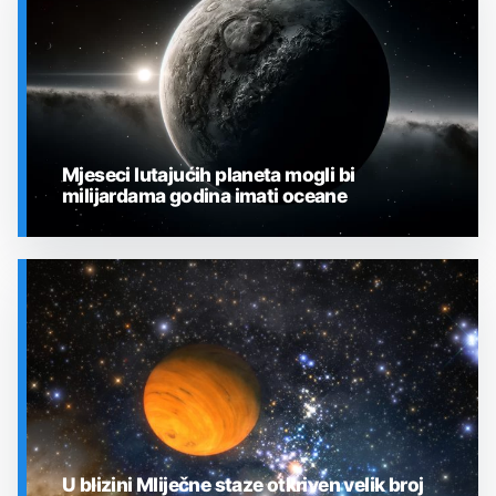
Mjeseci lutajućih planeta mogli bi
milijardama godina imati oceane
SVEMIR
U blizini Mliječne staze otkriven velik broj