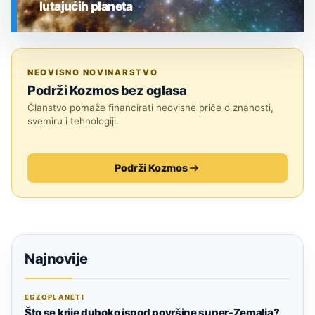
lutajućih planeta
SVEMIR
NEOVISNO NOVINARSTVO
Podrži Kozmos bez oglasa
Članstvo pomaže financirati neovisne priče o znanosti,
svemiru i tehnologiji.
Podrži Kozmos
Najnovije
EGZOPLANETI
Što se krije duboko ispod površine super-Zemalja?