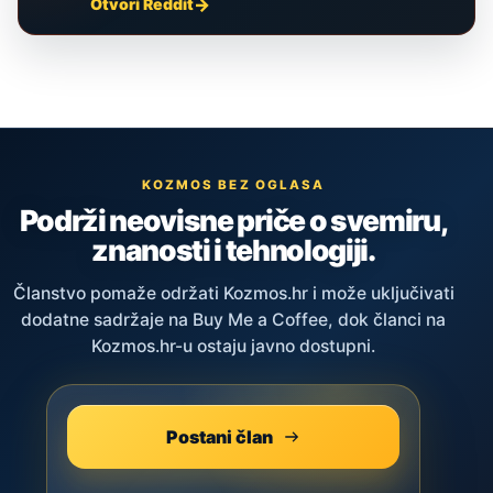
Otvori Reddit
KOZMOS BEZ OGLASA
Podrži neovisne priče o svemiru,
znanosti i tehnologiji.
Članstvo pomaže održati Kozmos.hr i može uključivati
dodatne sadržaje na Buy Me a Coffee, dok članci na
Kozmos.hr-u ostaju javno dostupni.
Postani član