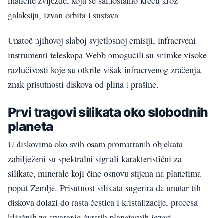
matične zvijezde, koja se samostalno kreću kroz
galaksiju, izvan orbita i sustava.
Unatoč njihovoj slaboj svjetlosnoj emisiji, infracrveni
instrumenti teleskopa Webb omogućili su snimke visoke
razlučivosti koje su otkrile višak infracrvenog zračenja,
znak prisutnosti diskova od plina i prašine.
Prvi tragovi silikata oko slobodnih
planeta
U diskovima oko svih osam promatranih objekata
zabilježeni su spektralni signali karakteristični za
silikate, minerale koji čine osnovu stijena na planetima
poput Zemlje. Prisutnost silikata sugerira da unutar tih
diskova dolazi do rasta čestica i kristalizacije, procesa
ključnih za stvaranje čvrstih planetarnih jezgri.