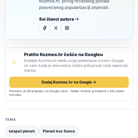
Kozmos.hr, prvog hrvatskog portala
posvećenog popularizaciji znanosti.
Svi članci autora
Pratite Kozmos.hr češće na Googleu
Dodajte Kozmos.hr među svoje preferirane izvore i Google
će vam, kada je relevantno, češće prikazivati naše najnovije
članke.
Dodaj Kozmos.hr na Google
Potrebno je biti prijavljen na Google račun. Odabir možete promijeniti u bilo kojem
trenutku.
TEME
lutajući planeti
Planeti bez Sunca