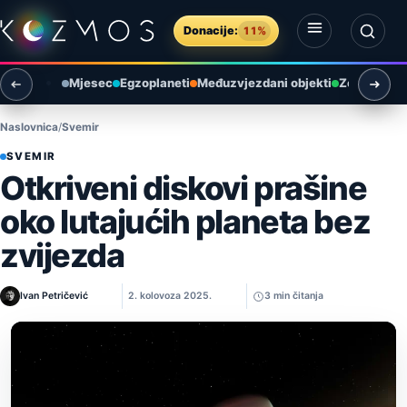
Preskoči na sadržaj
Donacije:
11%
Otvori izbornik
Otvori pretragu
Mjesec
Egzoplaneti
Međuzvjezdani objekti
Zemlja i ok
Naslovnica
Svemir
SVEMIR
Otkriveni diskovi prašine
oko lutajućih planeta bez
zvijezda
Ivan Petričević
2. kolovoza 2025.
3 min čitanja