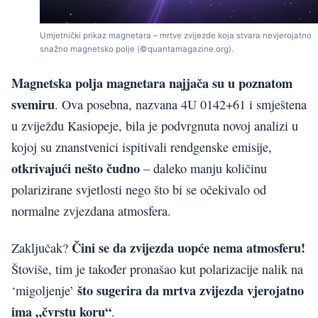
Umjetnički prikaz magnetara – mrtve zvijezde koja stvara nevjerojatno
snažno magnetsko polje (©quantamagazine.org).
Magnetska polja magnetara najjača su u poznatom
svemiru
. Ova posebna, nazvana 4U 0142+61 i smještena
u zviježđu Kasiopeje, bila je podvrgnuta novoj analizi u
kojoj su znanstvenici ispitivali rendgenske emisije,
otkrivajući nešto čudno
– daleko manju količinu
polarizirane svjetlosti nego što bi se očekivalo od
normalne zvjezdana atmosfera.
Čini se da zvijezda uopće nema atmosferu!
Zaključak?
Štoviše, tim je također pronašao kut polarizacije nalik na
što sugerira da mrtva zvijezda vjerojatno
‘migoljenje’
ima „čvrstu koru“
.