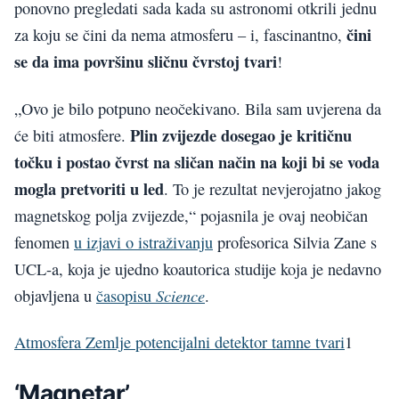
ponovno pregledati sada kada su astronomi otkrili jednu
čini
za koju se čini da nema atmosferu – i, fascinantno,
se da ima površinu sličnu čvrstoj tvari
!
„Ovo je bilo potpuno neočekivano. Bila sam uvjerena da
Plin zvijezde dosegao je kritičnu
će biti atmosfere.
točku i postao čvrst na sličan način na koji bi se voda
mogla pretvoriti u led
. To je rezultat nevjerojatno jakog
magnetskog polja zvijezde,“ pojasnila je ovaj neobičan
fenomen
u izjavi o istraživanju
profesorica Silvia Zane s
UCL-a, koja je ujedno koautorica studije koja je nedavno
Science
objavljena u
časopisu
.
Atmosfera Zemlje potencijalni detektor tamne tvari
1
‘Magnetar’