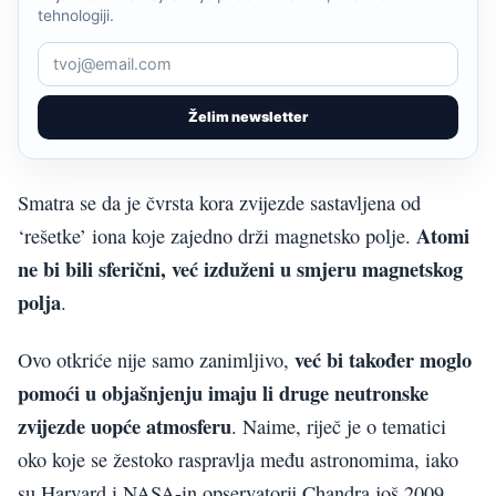
tehnologiji.
Želim newsletter
Smatra se da je čvrsta kora zvijezde sastavljena od
Atomi
‘rešetke’ iona koje zajedno drži magnetsko polje.
ne bi bili sferični, već izduženi u smjeru magnetskog
polja
.
već bi također moglo
Ovo otkriće nije samo zanimljivo,
pomoći u objašnjenju imaju li druge neutronske
zvijezde uopće atmosferu
. Naime, riječ je o tematici
oko koje se žestoko raspravlja među astronomima, iako
su Harvard i NASA-in opservatorij Chandra još 2009.