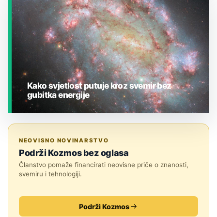
Kako svjetlost putuje kroz svemir bez
gubitka energije
JESTE LI ZNALI?
NEOVISNO NOVINARSTVO
Podrži Kozmos bez oglasa
Članstvo pomaže financirati neovisne priče o znanosti,
svemiru i tehnologiji.
Podrži Kozmos