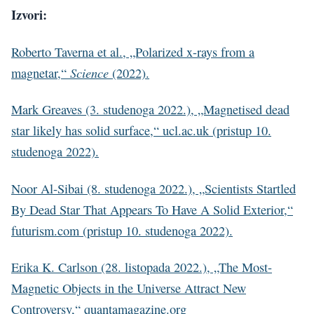
Izvori:
Roberto Taverna et al., „Polarized x-rays from a
Science
magnetar,“
(2022).
Mark Greaves (3. studenoga 2022.), „Magnetised dead
star likely has solid surface,“ ucl.ac.uk (pristup 10.
studenoga 2022).
Noor Al-Sibai (8. studenoga 2022.), „Scientists Startled
By Dead Star That Appears To Have A Solid Exterior,“
futurism.com (pristup 10. studenoga 2022).
Erika K. Carlson (28. listopada 2022.), „The Most-
Magnetic Objects in the Universe Attract New
Controversy,“ quantamagazine.org