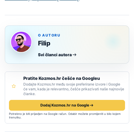
O AUTORU
Filip
Svi članci autora
Pratite Kozmos.hr češće na Googleu
Dodajte Kozmos.hr među svoje preferirane izvore i Google
će vam, kada je relevantno, češće prikazivati naše najnovije
članke.
Dodaj Kozmos.hr na Google
Potrebno je biti prijavljen na Google račun. Odabir možete promijeniti u bilo kojem
trenutku.