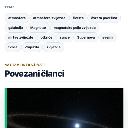
TEME
atmosfera
atmosfera zvijezde
čvrsta
čvrsta površina
galaksija
Magnetar
magnetsko polje zvijezde
mrtve zvijezde
otkriće
sunce
Supernova
svemir
tvrda
Zvijezda
zvijezde
NASTAVI ISTRAŽIVATI
Povezani članci