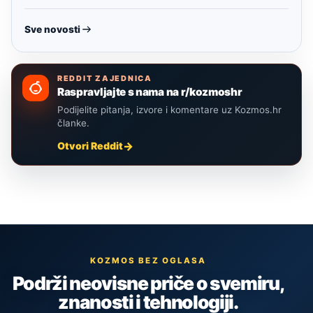
Sve novosti
REDDIT ZAJEDNICA
Raspravljajte s nama na r/kozmoshr
Podijelite pitanja, izvore i komentare uz Kozmos.hr
članke.
Otvori Reddit
KOZMOS BEZ OGLASA
Podrži neovisne priče o svemiru,
znanosti i tehnologiji.