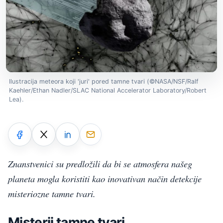
Ilustracija meteora koji 'juri' pored tamne tvari (©NASA/NSF/Ralf
Kaehler/Ethan Nadler/SLAC National Accelerator Laboratory/Robert
Lea).
Znanstvenici su predložili da bi se atmosfera našeg
planeta mogla koristiti kao inovativan način detekcije
misteriozne tamne tvari.
Misterij tamne tvari