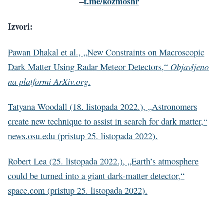
–
t.me/kozmoshr
Izvori:
Pawan Dhakal et al., „New Constraints on Macroscopic
Objavljeno
Dark Matter Using Radar Meteor Detectors,“
na platformi ArXiv.org
.
Tatyana Woodall (18. listopada 2022.), „Astronomers
create new technique to assist in search for dark matter,“
news.osu.edu (pristup 25. listopada 2022).
Robert Lea (25. listopada 2022.), „Earth’s atmosphere
could be turned into a giant dark-matter detector,“
space.com (pristup 25. listopada 2022).