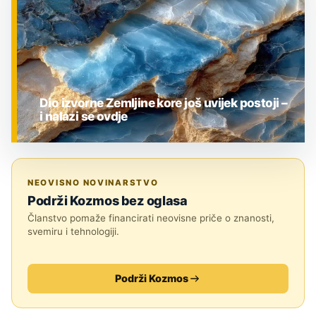
Dio izvorne Zemljine kore još uvijek postoji –
i nalazi se ovdje
ZNANOST
NEOVISNO NOVINARSTVO
Podrži Kozmos bez oglasa
Članstvo pomaže financirati neovisne priče o znanosti,
svemiru i tehnologiji.
Podrži Kozmos