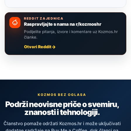
REDDIT ZAJEDNICA
Raspravljajte s nama na r/kozmoshr
Podijelite pitanja, izvore i komentare uz Kozmos.hr
članke.
Otvori Reddit
KOZMOS BEZ OGLASA
Podrži neovisne priče o svemiru,
znanosti i tehnologiji.
Članstvo pomaže održati Kozmos.hr i može uključivati
dodatne sadržaje na Buy Me a Coffee, dok članci na