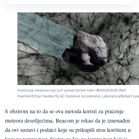
Ilustracija meteora koji ‘juri’ pored tamne tvari (©NASA/NSF/Ralf
Kaehler/Ethan Nadler/SLAC National Accelerator Laboratory/Robert Lea
S obzirom na to da se ova metoda koristi za praćenje
meteora desetljećima, Beacom je rekao da je iznenađen
da ovi sustavi i podatci koje su prikupili nisu korišteni u
lovu na tamnu tvar. Sustav za lov na tamnu tvar koji je