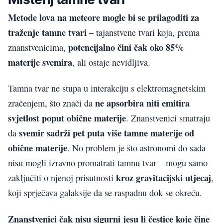
Metode lova na meteore mogle bi se prilagoditi za
traženje tamne tvari
– tajanstvene tvari koja, prema
potencijalno čini čak oko 85%
znanstvenicima,
materije svemira
, ali ostaje nevidljiva.
Tamna tvar ne stupa u interakciju s elektromagnetskim
ne apsorbira niti emitira
zračenjem, što znači da
svjetlost poput obične materije
. Znanstvenici smatraju
svemir sadrži pet puta više tamne materije od
da
obične materije
. No problem je što astronomi do sada
nisu mogli izravno promatrati tamnu tvar – mogu samo
kroz gravitacijski utjecaj
zaključiti o njenoj prisutnosti
,
koji sprječava galaksije da se raspadnu dok se okreću.
Znanstvenici čak nisu sigurni jesu li čestice koje čine