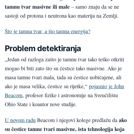
tamnu tvar masivne ili male
– samo znaju da se ne
sastoji od protona i neutrona kao materija na Zemlji.
Što je tamna tvar, a što tamna energija?
Problem detektiranja
„Jedan od razloga zašto je tamnu tvar tako teško otkriti
mogao bi biti zato što su čestice tako masivne. Ako je
masa tamne tvari mala, tada su čestice uobičajene, ali
ako je masa velika, čestice su rijetke,“
pojasnio je John
Beacom
, profesor fizike i astronomije na Sveučilištu
Ohio State i koautor nove studije.
ako
U novom radu
Beacom i njegovi kolege predlažu da
su čestice tamne tvari masivne, ista tehnologija koja