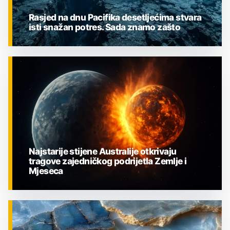
Rasjed na dnu Pacifika desetljećima stvara
isti snažan potres. Sada znamo zašto
ZNANOST
Najstarije stijene Australije otkrivaju
tragove zajedničkog podrijetla Zemlje i
Mjeseca
ZNANOST