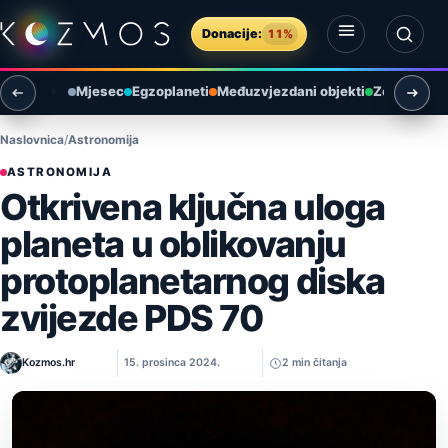
Preskoči na sadržaj
Donacije:
11%
Otvori izbornik
Otvori pretragu
Mjesec
Egzoplaneti
Međuzvjezdani objekti
Zemlja i ok
Naslovnica
Astronomija
ASTRONOMIJA
Otkrivena ključna uloga
planeta u oblikovanju
protoplanetarnog diska
zvijezde PDS 70
Kozmos.hr
15. prosinca 2024.
2 min čitanja