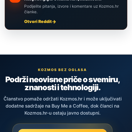
Podijelite pitanja, izvore i komentare uz Kozmos.hr
članke.
Otvori Reddit
KOZMOS BEZ OGLASA
Podrži neovisne priče o svemiru,
znanosti i tehnologiji.
Članstvo pomaže održati Kozmos.hr i može uključivati
dodatne sadržaje na Buy Me a Coffee, dok članci na
Kozmos.hr-u ostaju javno dostupni.