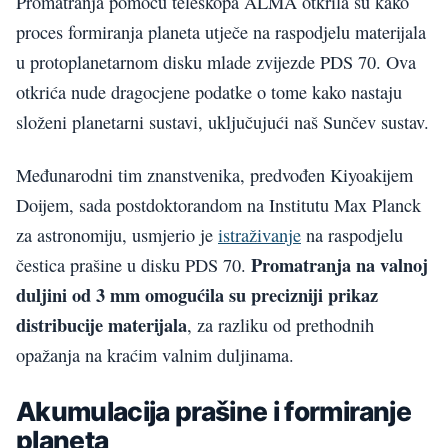
Promatranja pomoću teleskopa ALMA otkrila su kako
proces formiranja planeta utječe na raspodjelu materijala
u protoplanetarnom disku mlade zvijezde PDS 70. Ova
otkrića nude dragocjene podatke o tome kako nastaju
složeni planetarni sustavi, uključujući naš Sunčev sustav.
Međunarodni tim znanstvenika, predvođen Kiyoakijem
Doijem, sada postdoktorandom na Institutu Max Planck
za astronomiju, usmjerio je
istraživanje
na raspodjelu
Promatranja na valnoj
čestica prašine u disku PDS 70.
duljini od 3 mm omogućila su precizniji prikaz
distribucije materijala
, za razliku od prethodnih
opažanja na kraćim valnim duljinama.
Akumulacija prašine i formiranje
planeta