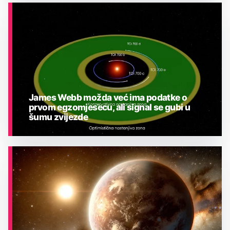
ASTRONOMIJA
James Webb možda već ima podatke o
prvom egzomjesecu, ali signal se gubi u
šumu zvijezde
ASTRONOMIJA