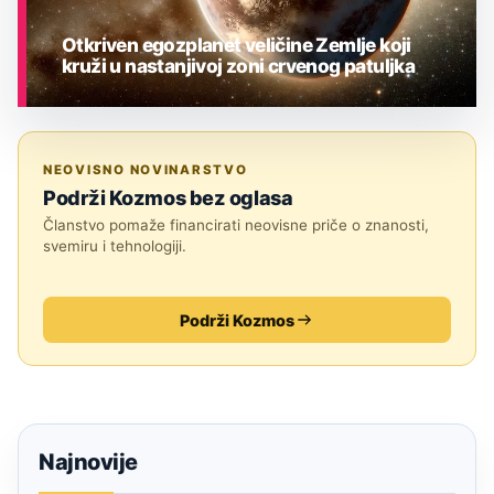
Otkriven egozplanet veličine Zemlje koji
kruži u nastanjivoj zoni crvenog patuljka
ASTRONOMIJA
NEOVISNO NOVINARSTVO
Podrži Kozmos bez oglasa
Članstvo pomaže financirati neovisne priče o znanosti,
svemiru i tehnologiji.
Podrži Kozmos
Najnovije