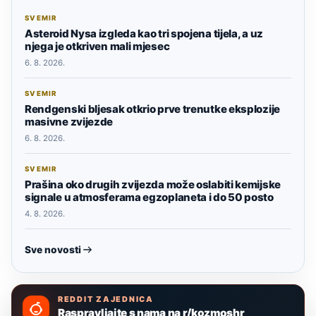
SVEMIR
Asteroid Nysa izgleda kao tri spojena tijela, a uz
njega je otkriven mali mjesec
6. 8. 2026.
SVEMIR
Rendgenski bljesak otkrio prve trenutke eksplozije
masivne zvijezde
6. 8. 2026.
SVEMIR
Prašina oko drugih zvijezda može oslabiti kemijske
signale u atmosferama egzoplaneta i do 50 posto
4. 8. 2026.
Sve novosti
REDDIT ZAJEDNICA
Raspravljajte s nama na r/kozmoshr