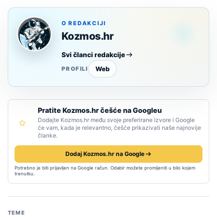
O REDAKCIJI
Kozmos.hr
Svi članci redakcije
Web
PROFILI
Pratite Kozmos.hr češće na Googleu
Dodajte Kozmos.hr među svoje preferirane izvore i Google
će vam, kada je relevantno, češće prikazivati naše najnovije
članke.
Dodaj Kozmos.hr na Google
Potrebno je biti prijavljen na Google račun. Odabir možete promijeniti u bilo kojem
trenutku.
TEME