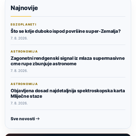
Najnovije
EGZOPLANETI
Što se krije duboko ispod površine super-Zemalja?
7. 8. 2026.
ASTRONOMIJA
Zagonetni rendgenski signal iz mlaza supermasivne
crne rupe zbunjuje astronome
7. 8. 2026.
ASTRONOMIJA
Objavljena dosad najdetaljnija spektroskopska karta
Mliječne staze
7. 8. 2026.
Sve novosti