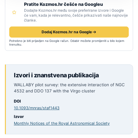
Pratite Kozmos.hr češće na Googleu
Dodajte Kozmos.hr među svoje preferirane izvore i Google
će vam, kada je relevantno, češće prikazivati naše najnovije
članke.
Dodaj Kozmos.hr na Google
Potrebno je biti prijavljen na Google račun. Odabir možete promijeniti u bilo kojem
trenutku.
Izvori i znanstvena publikacija
WALLABY pilot survey: the extensive interaction of NGC
4532 and DDO 137 with the Virgo cluster
DOI
10.1093/mnras/staf1443
Izvor
Monthly Notices of the Royal Astronomical Society