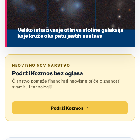
Veliko istraživanje otkriva stotine galaksija
koje kruže oko patuljastih sustava
ASTRONOMIJA
NEOVISNO NOVINARSTVO
Podrži Kozmos bez oglasa
Članstvo pomaže financirati neovisne priče o znanosti,
svemiru i tehnologiji.
Podrži Kozmos