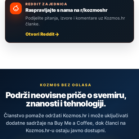
REDDIT ZAJEDNICA
Raspravljajte s nama na r/kozmoshr
Podijelite pitanja, izvore i komentare uz Kozmos.hr
članke.
Otvori Reddit
KOZMOS BEZ OGLASA
Podrži neovisne priče o svemiru,
znanosti i tehnologiji.
Članstvo pomaže održati Kozmos.hr i može uključivati
dodatne sadržaje na Buy Me a Coffee, dok članci na
Kozmos.hr-u ostaju javno dostupni.