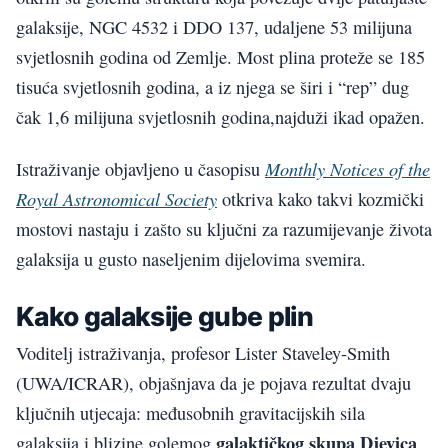
galaksije, NGC 4532 i DDO 137, udaljene 53 milijuna
svjetlosnih godina od Zemlje. Most plina proteže se 185
tisuća svjetlosnih godina, a iz njega se širi i “rep” dug
čak 1,6 milijuna svjetlosnih godina,najduži ikad opažen.
Monthly Notices of the
Istraživanje objavljeno u časopisu
Royal Astronomical Society
otkriva kako takvi kozmički
mostovi nastaju i zašto su ključni za razumijevanje života
galaksija u gusto naseljenim dijelovima svemira.
Kako galaksije gube plin
Voditelj istraživanja, profesor Lister Staveley-Smith
(UWA/ICRAR), objašnjava da je pojava rezultat dvaju
ključnih utjecaja: međusobnih gravitacijskih sila
galaktičkog skupa Djevica
galaksija i blizine golemog
.