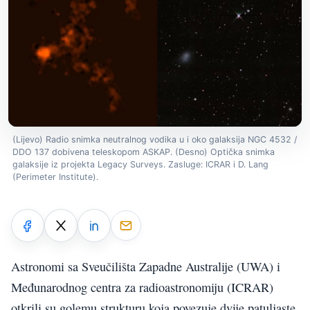
(Lijevo) Radio snimka neutralnog vodika u i oko galaksija NGC 4532 /
DDO 137 dobivena teleskopom ASKAP. (Desno) Optička snimka
galaksije iz projekta Legacy Surveys. Zasluge: ICRAR i D. Lang
(Perimeter Institute).
Astronomi sa Sveučilišta Zapadne Australije (UWA) i
Međunarodnog centra za radioastronomiju (ICRAR)
otkrili su golemu strukturu koja povezuje dvije patuljaste