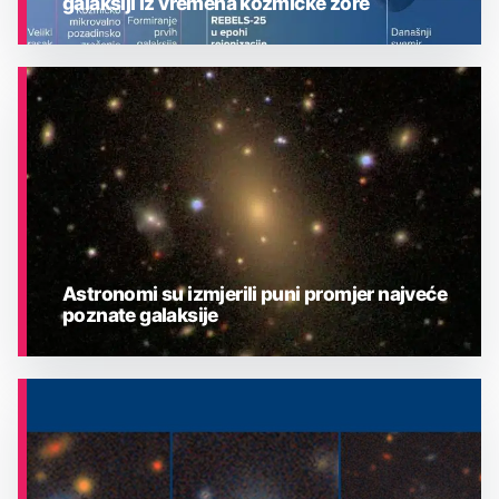
galaksiji iz vremena kozmičke zore
ASTRONOMIJA
Astronomi su izmjerili puni promjer najveće
poznate galaksije
ASTRONOMIJA