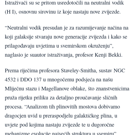
Istraživači su se pritom usredotočili na neutralni vodik
(H I), osnovnu sirovinu iz koje nastaju nove zvijezde.
“Neutralni vodik presudan je za razumijevanje načina na
koji galaksije stvaraju nove generacije zvijezda i kako se
prilagođavaju uvjetima u svemirskom okruženju”,
naglasio je suautor istraživanja, profesor Kenji Bekki.
Prema riječima profesora Staveley-Smitha, sustav NGC
4532 i DDO 137 u mnogočemu podsjeća na našu
Mliječnu stazu i Magellanove oblake, što znanstvenicima
pruža rijetku priliku za detaljno proučavanje sličnih
procesa. “Analizom tih plinovitih mostova dobivamo
dragocjen uvid u preraspodjelu galaktičkog plina, u
uvjete pod kojima nastaju zvijezde te u dugoročne
mehanizme evolucije najvećih struktura u svemiru”,