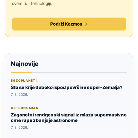
svemiru i tehnologiji.
Podrži Kozmos
Najnovije
EGZOPLANETI
Što se krije duboko ispod površine super-Zemalja?
7. 8. 2026.
ASTRONOMIJA
Zagonetni rendgenski signal iz mlaza supermasivne
crne rupe zbunjuje astronome
7. 8. 2026.