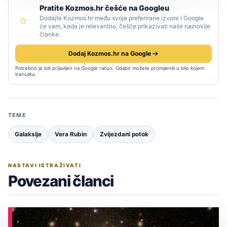
Pratite Kozmos.hr češće na Googleu
Dodajte Kozmos.hr među svoje preferirane izvore i Google
će vam, kada je relevantno, češće prikazivati naše najnovije
članke.
Dodaj Kozmos.hr na Google
Potrebno je biti prijavljen na Google račun. Odabir možete promijeniti u bilo kojem
trenutku.
TEME
Galaksije
Vera Rubin
Zvijezdani potok
NASTAVI ISTRAŽIVATI
Povezani članci