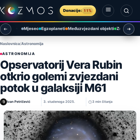
Preskoči na sadržaj
Donacije:
11%
Otvori izbornik
Otvori pretragu
Mjesec
Egzoplaneti
Međuzvjezdani objekti
Zemlja i ok
Naslovnica
Astronomija
ASTRONOMIJA
Opservatorij Vera Rubin
otkrio golemi zvjezdani
potok u galaksiji M61
Ivan Petričević
3. studenoga 2025.
3 min čitanja