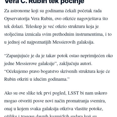
Vera C. Rubin tek počinje
Za astronome koji su godinama čekali početak rada
Opservatorija Vera Rubin, ovo otkriće nagovještava što
tek dolazi. Teleskop je već otkrio strukturu koja je
stoljećima izmicala svim prethodnim instrumentima, i to
u jednoj od najpoznatijih Messierovih galaksija.
“Zapanjujuće je da je takav potok ostao neprimijećen oko
jedne Messierove galaksije”, zaključuju autori.
“Očekujemo pravo bogatstvo skrivenih struktura koje će
Rubin otkriti u idućim godinama.”
Ako su ove slike tek prvi pogled, LSST bi nam uskoro
mogao otvoriti posve novi način promatranja svemira,
onaj u kojem svaka galaksija otkriva vlastite potoke,
ožiljke i tragove davnih kozmičkih sudara koji su