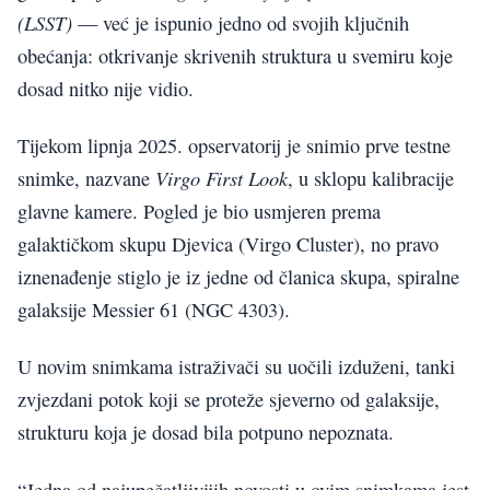
(LSST)
— već je ispunio jedno od svojih ključnih
obećanja: otkrivanje skrivenih struktura u svemiru koje
dosad nitko nije vidio.
Tijekom lipnja 2025. opservatorij je snimio prve testne
Virgo First Look
snimke, nazvane
, u sklopu kalibracije
glavne kamere. Pogled je bio usmjeren prema
galaktičkom skupu Djevica (Virgo Cluster), no pravo
iznenađenje stiglo je iz jedne od članica skupa, spiralne
galaksije Messier 61 (NGC 4303).
U novim snimkama istraživači su uočili izduženi, tanki
zvjezdani potok koji se proteže sjeverno od galaksije,
strukturu koja je dosad bila potpuno nepoznata.
“Jedna od najupečatljivijih novosti u ovim snimkama jest