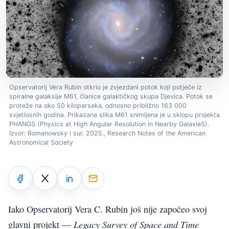
Opservatorij Vera Rubin otkrio je zvjezdani potok koji potječe iz
spiralne galaksije M61, članice galaktičkog skupa Djevica. Potok se
proteže na oko 50 kiloparseka, odnosno približno 163 000
svjetlosnih godina. Prikazana slika M61 snimljena je u sklopu projekta
PHANGS (Physics at High Angular Resolution in Nearby GalaxieS).
Izvor: Romanowsky i sur. 2025., Research Notes of the American
Astronomical Society
Iako Opservatorij Vera C. Rubin još nije započeo svoj
Legacy Survey of Space and Time
glavni projekt —