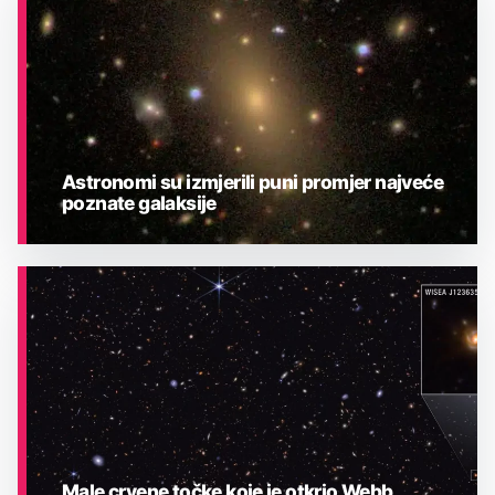
Astronomi su izmjerili puni promjer najveće
poznate galaksije
ASTRONOMIJA
Male crvene točke koje je otkrio Webb