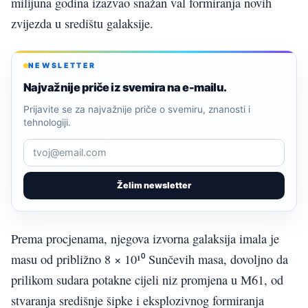
milijuna godina izazvao snažan val formiranja novih
zvijezda u središtu galaksije.
NEWSLETTER
Najvažnije priče iz svemira na e-mailu.
Prijavite se za najvažnije priče o svemiru, znanosti i
tehnologiji.
Želim newsletter
Prema procjenama, njegova izvorna galaksija imala je
masu od približno 8 × 10¹⁰ Sunčevih masa, dovoljno da
prilikom sudara potakne cijeli niz promjena u M61, od
stvaranja središnje šipke i eksplozivnog formiranja