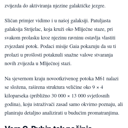
zvijezda do aktiviranja njezine galaktičke jezgre.
Sličan primjer vidimo i u našoj galaksiji. Patuljasta
galaksija Strijelac, koja kruži oko Mliječne staze, pri
svakom prolasku kroz njezinu ravninu ostavlja vlastiti
zvjezdani potok. Podaci misije Gaia pokazuju da su ti
prolazi u prošlosti potaknuli snažne valove stvaranja
novih zvijezda u Mliječnoj stazi.
Na sjevernom kraju novootkrivenog potoka M61 nalazi
se složena, raširena struktura veličine oko 9 × 4
kiloparseka (približno 30 000 × 13 000 svjetlosnih
godina), koju istraživači zasad samo okvirno poznaju, ali
planiraju detaljno analizirati u budućim promatranjima.