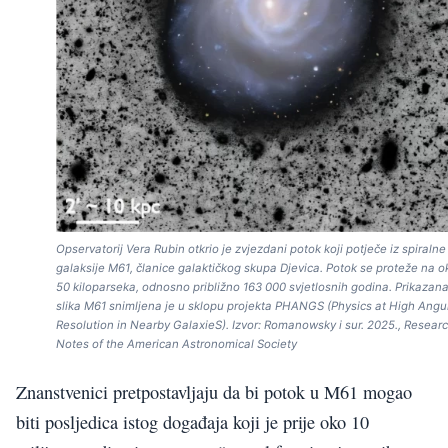
Opservatorij Vera Rubin otkrio je zvjezdani potok koji potječe iz spiralne
galaksije M61, članice galaktičkog skupa Djevica. Potok se proteže na o
50 kiloparseka, odnosno približno 163 000 svjetlosnih godina. Prikazan
slika M61 snimljena je u sklopu projekta PHANGS (Physics at High Angu
Resolution in Nearby GalaxieS). Izvor: Romanowsky i sur. 2025., Resear
Notes of the American Astronomical Society
Znanstvenici pretpostavljaju da bi potok u M61 mogao
biti posljedica istog događaja koji je prije oko 10