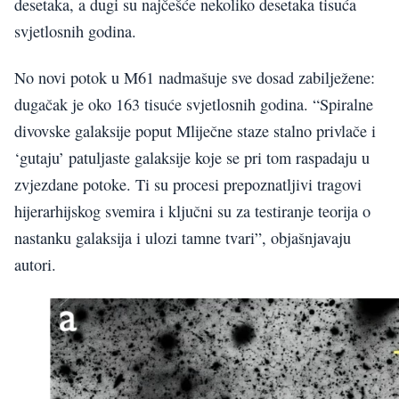
desetaka, a dugi su najčešće nekoliko desetaka tisuća
svjetlosnih godina.
No novi potok u M61 nadmašuje sve dosad zabilježene:
dugačak je oko 163 tisuće svjetlosnih godina. “Spiralne
divovske galaksije poput Mliječne staze stalno privlače i
‘gutaju’ patuljaste galaksije koje se pri tom raspadaju u
zvjezdane potoke. Ti su procesi prepoznatljivi tragovi
hijerarhijskog svemira i ključni su za testiranje teorija o
nastanku galaksija i ulozi tamne tvari”, objašnjavaju
autori.