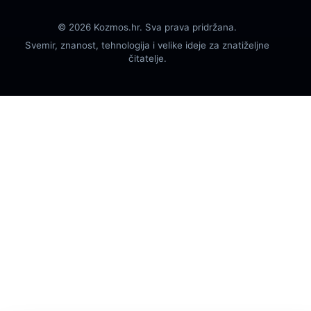
© 2026 Kozmos.hr. Sva prava pridržana.
Svemir, znanost, tehnologija i velike ideje za znatiželjne
čitatelje.