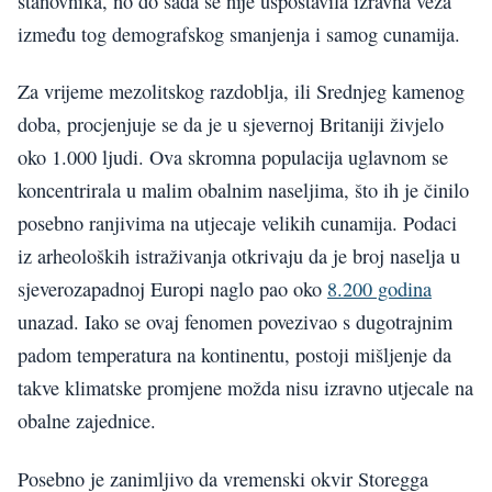
stanovnika, no do sada se nije uspostavila izravna veza
između tog demografskog smanjenja i samog cunamija.
Za vrijeme mezolitskog razdoblja, ili Srednjeg kamenog
doba, procjenjuje se da je u sjevernoj Britaniji živjelo
oko 1.000 ljudi. Ova skromna populacija uglavnom se
koncentrirala u malim obalnim naseljima, što ih je činilo
posebno ranjivima na utjecaje velikih cunamija. Podaci
iz arheoloških istraživanja otkrivaju da je broj naselja u
sjeverozapadnoj Europi naglo pao oko
8.200 godina
unazad. Iako se ovaj fenomen povezivao s dugotrajnim
padom temperatura na kontinentu, postoji mišljenje da
takve klimatske promjene možda nisu izravno utjecale na
obalne zajednice.
Posebno je zanimljivo da vremenski okvir Storegga