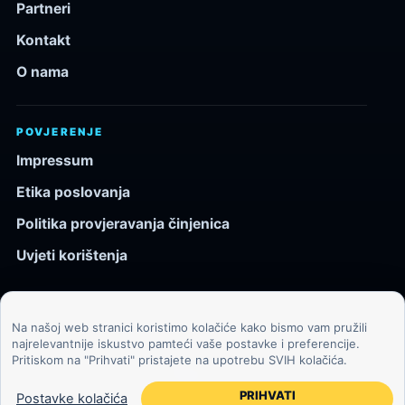
Partneri
Kontakt
O nama
POVJERENJE
Impressum
Etika poslovanja
Politika provjeravanja činjenica
Uvjeti korištenja
Na našoj web stranici koristimo kolačiće kako bismo vam pružili
© 2026 Kozmos.hr. Sva prava pridržana.
najrelevantnije iskustvo pamteći vaše postavke i preferencije.
Pritiskom na "Prihvati" pristajete na upotrebu SVIH kolačića.
Svemir, znanost, tehnologija i velike ideje za znatiželjne
čitatelje.
PRIHVATI
Postavke kolačića