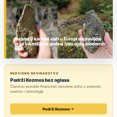
Najstariji kameni alati u Europi napravljeni
prije 1.4 milijuna godina nisu djelo modernih
ljudi
ZNANOST
NEOVISNO NOVINARSTVO
Podrži Kozmos bez oglasa
Članstvo pomaže financirati neovisne priče o znanosti,
svemiru i tehnologiji.
Podrži Kozmos