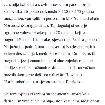
cunamija koincidira s ovim masovnim padom broja
stanovnika. Dogodio se između 8.120 i 8.175 godina
unazad, izazvan velikim podvodnim klizištem kod obale
Norveške (Storegga slide). Taj događaj stvorio je
ogromne valove, visoke preko 20 metara, koji su
pogodili Shetlandske otoke, sjeverno od škotskog kopna.
Na južnijim područjima, u sjevernoj Engleskoj, visina
valova dosezala je između 3 i 6 metara. Da bi istražili
mogući utjecaj cunamija na lokalne zajednice, autori
studije stvorili su računalne simulacije vala na važnom
mezolitskom arheološkom nalazištu Howick u
Northumberlandu, u sjeveroistočnoj Engleskoj.
Na tom mjestu otkriveni su sedimentni uzorci koji
datiraju iz vremena cunamija, što ukazuje na mogućnost