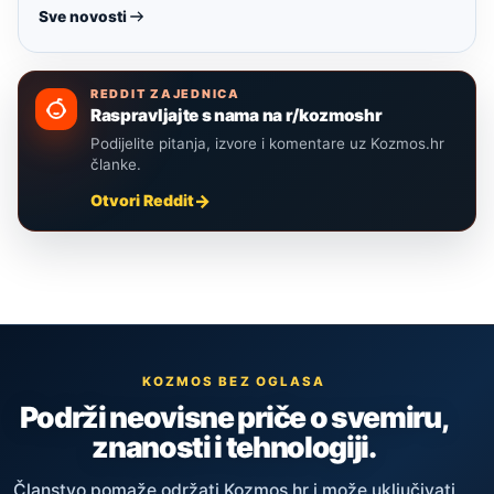
Sve novosti
REDDIT ZAJEDNICA
Raspravljajte s nama na r/kozmoshr
Podijelite pitanja, izvore i komentare uz Kozmos.hr
članke.
Otvori Reddit
KOZMOS BEZ OGLASA
Podrži neovisne priče o svemiru,
znanosti i tehnologiji.
Članstvo pomaže održati Kozmos.hr i može uključivati