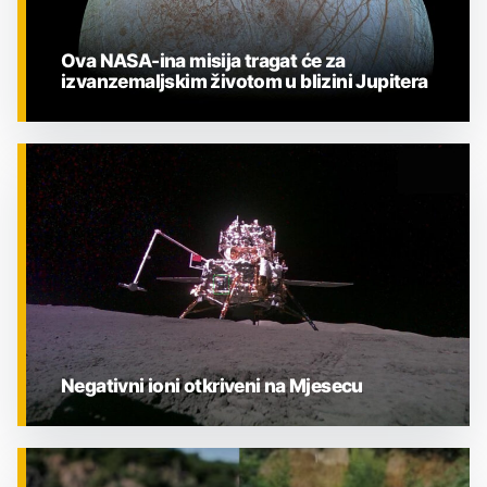
Ova NASA-ina misija tragat će za
izvanzemaljskim životom u blizini Jupitera
ZNANOST
Negativni ioni otkriveni na Mjesecu
ZNANOST