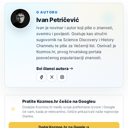
O AUTORU
Ivan Petričević
Ivan je novinar i autor koji piše o znanosti,
svemiru i povijesti. Gostuje kao stručni
sugovornik na Science Discovery i History
Channelu te piše za Večernji list. Osnivač je
Kozmos.hr, prvog hrvatskog portala
posvećenog popularizaciji znanosti.
Svi članci autora
Pratite Kozmos.hr češće na Googleu
Dodajte Kozmos.hr među svoje preferirane izvore i Google
će vam, kada je relevantno, češće prikazivati naše najnovije
članke.
Dodaj Kozmos.hr na Google