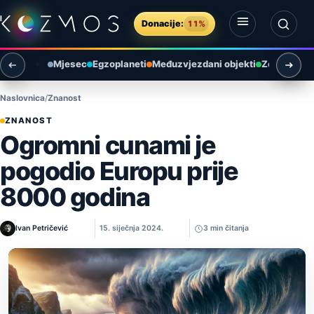
Preskoči na sadržaj
Donacije:
11%
Otvori izbornik
Otvori pretragu
Mjesec
Egzoplaneti
Međuzvjezdani objekti
Zemlja i ok
Naslovnica
Znanost
ZNANOST
Ogromni cunami je
pogodio Europu prije
8000 godina
Ivan Petričević
15. siječnja 2024.
3 min čitanja