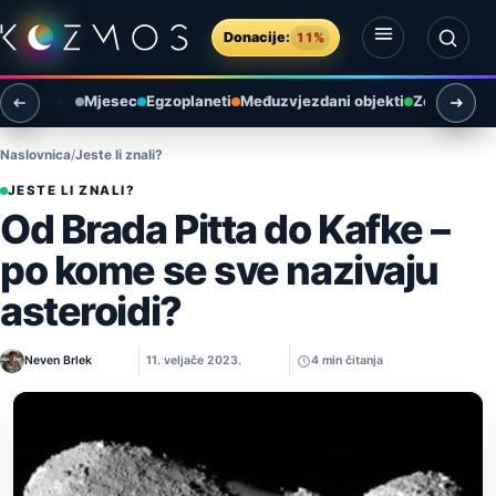
Preskoči na sadržaj
Donacije:
11%
Otvori izbornik
Otvori pretragu
Mjesec
Egzoplaneti
Međuzvjezdani objekti
Zemlja i ok
Naslovnica
Jeste li znali?
JESTE LI ZNALI?
Od Brada Pitta do Kafke –
po kome se sve nazivaju
asteroidi?
Neven Brlek
11. veljače 2023.
4 min čitanja