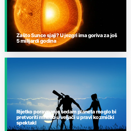
Zašto Sunce sjaji? U jezgri ima goriva za još
5 milijardi godina
JESTE LI ZNALI?
Rijetko poravnanje sedam planeta moglo bi
pretvoriti mnebo u veljači u pravi kozmički
spektakl