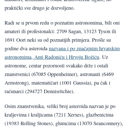
praktički sve drugo je dozvoljeno.
Radi se u prvom redu o poznatim astronomima, bili oni
amateri ili profesionalci: 2709 Sagan, 13123 Tyson ili
1691 Oort neki su od poznatijih primjera. Prošle su
godine dva asteroida
nazvana i po značajnim hrvatskim
astronomima, Anti Radoniću i Hrvoju Božiću
. Uz
astronome, centar pozornosti svakako drže i ostali
znanstvenici (67085 Oppenheimer), astronauti (6469
Armstrong), matematičari (1001 Gaussia), pa čak i
računarci (294727 Dennisritchie).
Osim znanstvenika, veliki broj asteroida nazvan je po
kraljevima i kraljicama (7211 Xerxes), glazbenicima
(19383 Rolling Stones), glumcima (13070 Seanconnery),