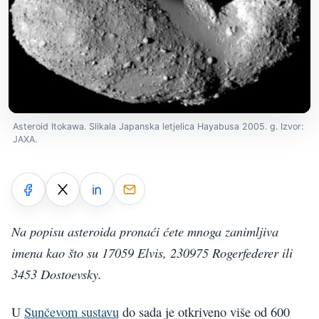
Asteroid Itokawa. Slikala Japanska letjelica Hayabusa 2005. g. Izvor:
JAXA.
Na popisu asteroida pronaći ćete mnoga zanimljiva
imena kao što su 17059 Elvis, 230975 Rogerfederer ili
3453 Dostoevsky.
U
Sunčevom sustavu
do sada je otkriveno više od 600