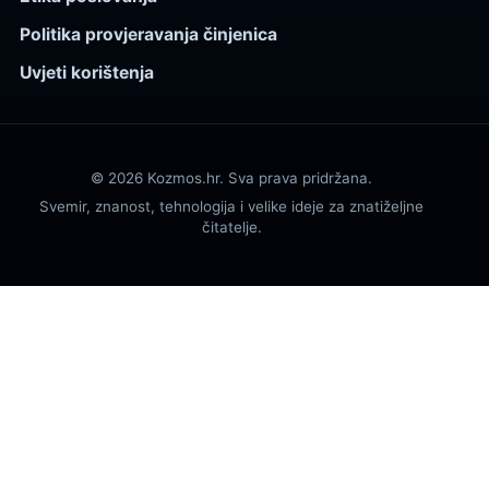
Politika provjeravanja činjenica
Uvjeti korištenja
© 2026 Kozmos.hr. Sva prava pridržana.
Svemir, znanost, tehnologija i velike ideje za znatiželjne
čitatelje.