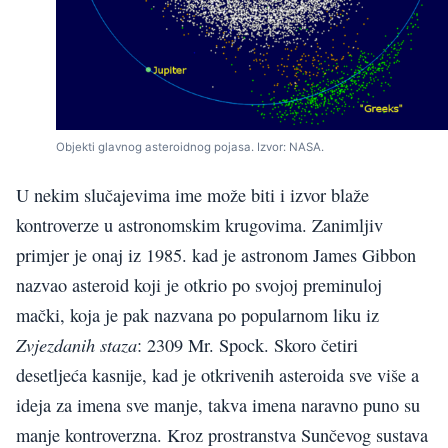
Objekti glavnog asteroidnog pojasa. Izvor: NASA.
U nekim slučajevima ime može biti i izvor blaže
kontroverze u astronomskim krugovima. Zanimljiv
primjer je onaj iz 1985. kad je astronom James Gibbon
nazvao asteroid koji je otkrio po svojoj preminuloj
mački, koja je pak nazvana po popularnom liku iz
Zvjezdanih staza
: 2309 Mr. Spock. Skoro četiri
desetljeća kasnije, kad je otkrivenih asteroida sve više a
ideja za imena sve manje, takva imena naravno puno su
manje kontroverzna. Kroz prostranstva Sunčevog sustava