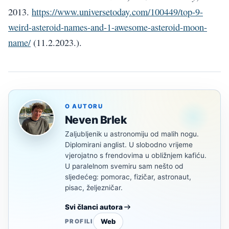
2013.
https://www.universetoday.com/100449/top-9-
weird-asteroid-names-and-1-awesome-asteroid-moon-
name/
(11.2.2023.).
O AUTORU
Neven Brlek
Zaljubljenik u astronomiju od malih nogu.
Diplomirani anglist. U slobodno vrijeme
vjerojatno s frendovima u obližnjem kafiću.
U paralelnom svemiru sam nešto od
sljedećeg: pomorac, fizičar, astronaut,
pisac, željezničar.
Svi članci autora
Web
PROFILI