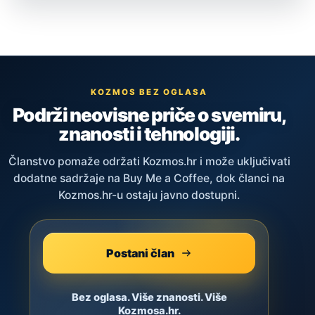
KOZMOS BEZ OGLASA
Podrži neovisne priče o svemiru,
znanosti i tehnologiji.
Članstvo pomaže održati Kozmos.hr i može uključivati
dodatne sadržaje na Buy Me a Coffee, dok članci na
Kozmos.hr-u ostaju javno dostupni.
Postani član
Bez oglasa. Više znanosti. Više
Kozmosa.hr.