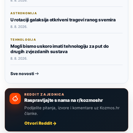
8. 8. 2026.
ASTRONOMIJA
U rotaciji galaksija otkriveni tragovi ranog svemira
8. 8. 2026.
TEHNOLOGIJA
Mogli bismo uskoro imati tehnologiju za put do
drugih zvjezdanih sustava
8. 8. 2026.
Sve novosti
REDDIT ZAJEDNICA
Raspravljajte s nama na r/kozmoshr
Podijelite pitanja, izvore i komentare uz Kozmos.hr
članke.
Otvori Reddit