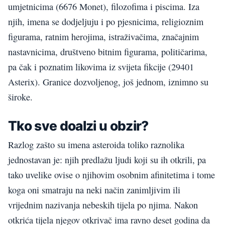
umjetnicima (6676 Monet), filozofima i piscima. Iza
njih, imena se dodjeljuju i po pjesnicima, religioznim
figurama, ratnim herojima, istraživačima, značajnim
nastavnicima, društveno bitnim figurama, političarima,
pa čak i poznatim likovima iz svijeta fikcije (29401
Asterix). Granice dozvoljenog, još jednom, iznimno su
široke.
Tko sve doalzi u obzir?
Razlog zašto su imena asteroida toliko raznolika
jednostavan je: njih predlažu ljudi koji su ih otkrili, pa
tako uvelike ovise o njihovim osobnim afinitetima i tome
koga oni smatraju na neki način zanimljivim ili
vrijednim nazivanja nebeskih tijela po njima. Nakon
otkrića tijela njegov otkrivač ima ravno deset godina da