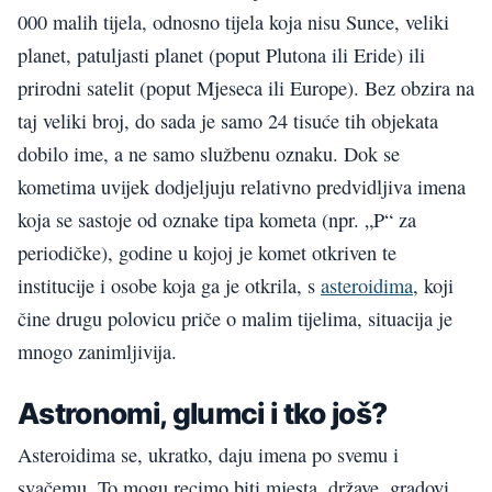
000 malih tijela, odnosno tijela koja nisu Sunce, veliki
planet, patuljasti planet (poput Plutona ili Eride) ili
prirodni satelit (poput Mjeseca ili Europe). Bez obzira na
taj veliki broj, do sada je samo 24 tisuće tih objekata
dobilo ime, a ne samo službenu oznaku. Dok se
kometima uvijek dodjeljuju relativno predvidljiva imena
koja se sastoje od oznake tipa kometa (npr. „P“ za
periodičke), godine u kojoj je komet otkriven te
institucije i osobe koja ga je otkrila, s
asteroidima
, koji
čine drugu polovicu priče o malim tijelima, situacija je
mnogo zanimljivija.
Astronomi, glumci i tko još?
Asteroidima se, ukratko, daju imena po svemu i
svačemu. To mogu recimo biti mjesta, države, gradovi,