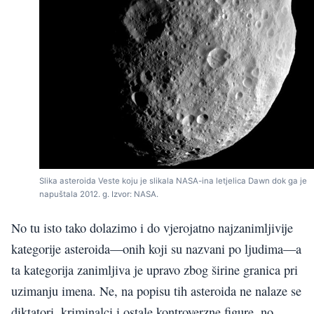
Slika asteroida Veste koju je slikala NASA-ina letjelica Dawn dok ga je
napuštala 2012. g. Izvor: NASA.
No tu isto tako dolazimo i do vjerojatno najzanimljivije
kategorije asteroida—onih koji su nazvani po ljudima—a
ta kategorija zanimljiva je upravo zbog širine granica pri
uzimanju imena. Ne, na popisu tih asteroida ne nalaze se
diktatori, kriminalci i ostale kontroverzne figure, no