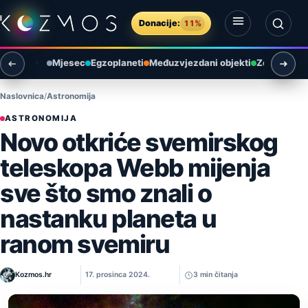
Preskoči na sadržaj
Donacije:
11%
Otvori izbornik
Otvori pretragu
Mjesec
Egzoplaneti
Međuzvjezdani objekti
Zemlja i ok
Naslovnica
Astronomija
ASTRONOMIJA
Novo otkriće svemirskog
teleskopa Webb mijenja
sve što smo znali o
nastanku planeta u
ranom svemiru
Kozmos.hr
17. prosinca 2024.
3 min čitanja