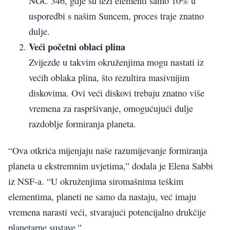
NGC 346, gdje su teži elementi samo 10% u
usporedbi s našim Suncem, proces traje znatno
dulje.
Veći početni oblaci plina
Zvijezde u takvim okruženjima mogu nastati iz
većih oblaka plina, što rezultira masivnijim
diskovima. Ovi veći diskovi trebaju znatno više
vremena za raspršivanje, omogućujući dulje
razdoblje formiranja planeta.
“Ova otkrića mijenjaju naše razumijevanje formiranja
planeta u ekstremnim uvjetima,” dodala je Elena Sabbi
iz NSF-a. “U okruženjima siromašnima teškim
elementima, planeti ne samo da nastaju, već imaju
vremena narasti veći, stvarajući potencijalno drukčije
planetarne sustave.”