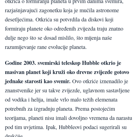
otkrića o formiranju planeta u prvim danima svemira,
razjašnjavajući zagonetku koja je mučila astronome
desetljećima. Otkrića su potvrdila da diskovi koji
formiraju planete oko određenih zvijezda traju znatno
dulje nego što se dosad mislilo, što mijenja naše
razumijevanje rane evolucije planeta.
Godine 2003. svemirski teleskop Hubble otkrio je
masivan planet koji kruži oko drevne zvijezde gotovo
jednake starosti kao svemir.
Ovo otkriće iznenadilo je
znanstvenike jer su takve zvijezde, uglavnom sastavljene
od vodika i helija, imale vrlo malo težih elemenata
potrebnih za izgradnju planeta. Prema postojećim
teorijama, planeti nisu imali dovoljno vremena da narastu
pod tim uvjetima. Ipak, Hubbleovi podaci sugerirali su
drukčije.