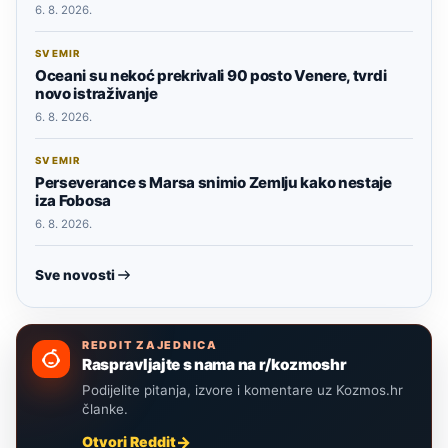
6. 8. 2026.
SVEMIR
Oceani su nekoć prekrivali 90 posto Venere, tvrdi
novo istraživanje
6. 8. 2026.
SVEMIR
Perseverance s Marsa snimio Zemlju kako nestaje
iza Fobosa
6. 8. 2026.
Sve novosti
REDDIT ZAJEDNICA
Raspravljajte s nama na r/kozmoshr
Podijelite pitanja, izvore i komentare uz Kozmos.hr
članke.
Otvori Reddit