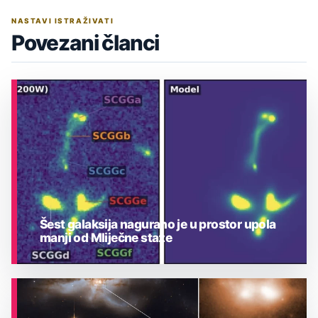
NASTAVI ISTRAŽIVATI
Povezani članci
Šest galaksija nagurano je u prostor upola
manji od Mliječne staze
ASTRONOMIJA