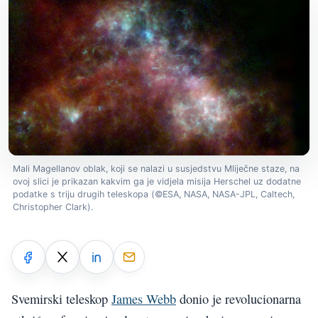
Mali Magellanov oblak, koji se nalazi u susjedstvu Mliječne staze, na
ovoj slici je prikazan kakvim ga je vidjela misija Herschel uz dodatne
podatke s triju drugih teleskopa (©ESA, NASA, NASA-JPL, Caltech,
Christopher Clark).
Svemirski teleskop
James Webb
donio je revolucionarna