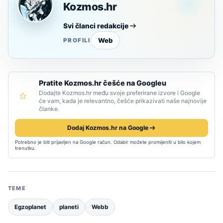
Kozmos.hr
Svi članci redakcije
Web
PROFILI
Pratite Kozmos.hr češće na Googleu
Dodajte Kozmos.hr među svoje preferirane izvore i Google
će vam, kada je relevantno, češće prikazivati naše najnovije
članke.
Dodaj Kozmos.hr na Google
Potrebno je biti prijavljen na Google račun. Odabir možete promijeniti u bilo kojem
trenutku.
TEME
Egzoplanet
planeti
Webb