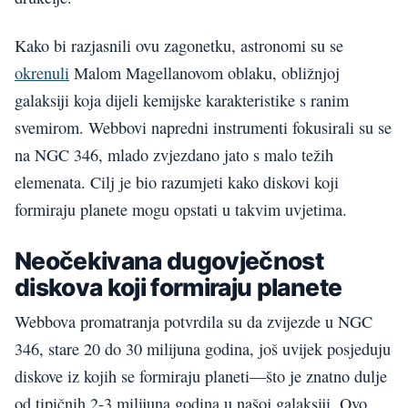
Kako bi razjasnili ovu zagonetku, astronomi su se
okrenuli
Malom Magellanovom oblaku, obližnjoj
galaksiji koja dijeli kemijske karakteristike s ranim
svemirom. Webbovi napredni instrumenti fokusirali su se
na NGC 346, mlado zvjezdano jato s malo težih
elemenata. Cilj je bio razumjeti kako diskovi koji
formiraju planete mogu opstati u takvim uvjetima.
Neočekivana dugovječnost
diskova koji formiraju planete
Webbova promatranja potvrdila su da zvijezde u NGC
346, stare 20 do 30 milijuna godina, još uvijek posjeduju
diskove iz kojih se formiraju planeti—što je znatno dulje
od tipičnih 2-3 milijuna godina u našoj galaksiji. Ovo