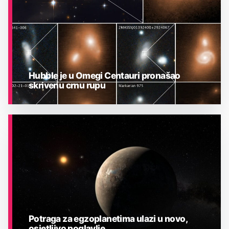
Hubble je u Omegi Centauri pronašao
skrivenu crnu rupu
ASTRONOMIJA
Potraga za egzoplanetima ulazi u novo,
osjetljivo poglavlje