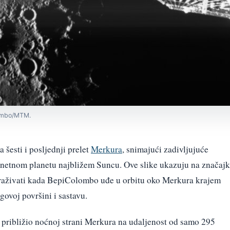
lombo/MTM.
 šesti i posljednji prelet
Merkura
, snimajući zadivljujuće
agonetnom planetu najbližem Suncu. Ove slike ukazuju na značaj
straživati kada BepiColombo uđe u orbitu oko Merkura krajem
govoj površini i sastavu.
približio noćnoj strani Merkura na udaljenost od samo 295