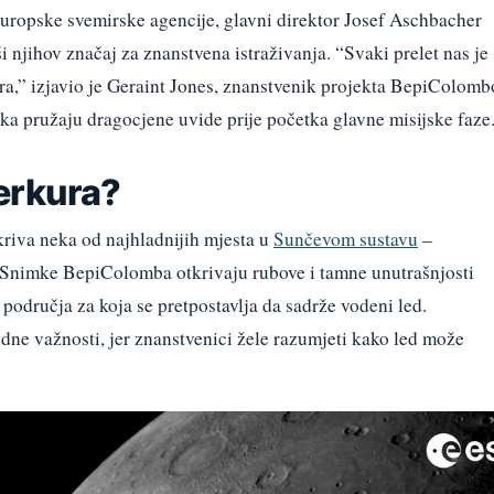
Europske svemirske agencije, glavni direktor Josef Aschbacher
ši njihov značaj za znanstvena istraživanja. “Svaki prelet nas je
a,” izjavio je Geraint Jones, znanstvenik projekta BepiColomb
ka pružaju dragocjene uvide prije početka glavne misijske faze
erkura?
kriva neka od najhladnijih mjesta u
Sunčevom sustavu
–
. Snimke BepiColomba otkrivaju rubove i tamne unutrašnjosti
područja za koja se pretpostavlja da sadrže vodeni led.
sudne važnosti, jer znanstvenici žele razumjeti kako led može