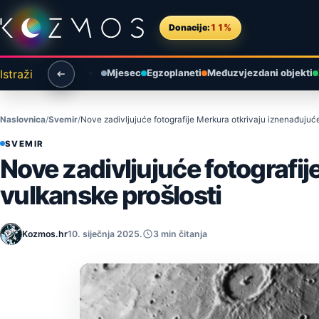
Preskoči na sadržaj
Donacije:
11%
Istraži
Mjesec
Egzoplaneti
Međuzvjezdani objekti
Naslovnica
Svemir
Nove zadivljujuće fotografije Merkura otkrivaju iznenađujuć
SVEMIR
Nove zadivljujuće fotografi
vulkanske prošlosti
Kozmos.hr
10. siječnja 2025.
3 min čitanja