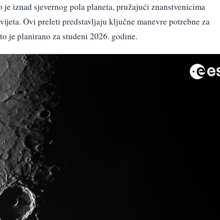
o je iznad sjevernog pola planeta, pružajući znanstvenicima
ijeta. Ovi preleti predstavljaju ključne manevre potrebne za
što je planirano za studeni 2026. godine.