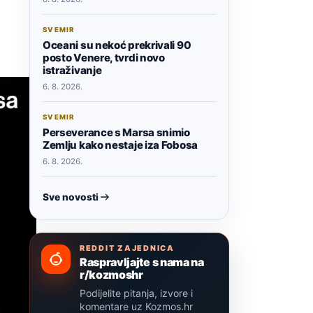
SVEMIR
Oceani su nekoć prekrivali 90
posto Venere, tvrdi novo
istraživanje
6. 8. 2026.
SVEMIR
Perseverance s Marsa snimio
Zemlju kako nestaje iza Fobosa
6. 8. 2026.
Sve novosti
REDDIT ZAJEDNICA
Raspravljajte s nama na
r/kozmoshr
Podijelite pitanja, izvore i
komentare uz Kozmos.hr