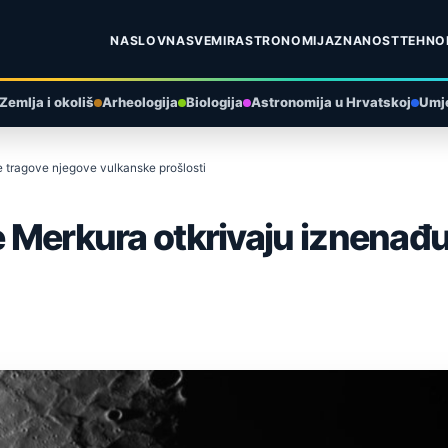
NASLOVNA
SVEMIR
ASTRONOMIJA
ZNANOST
TEHNO
Zemlja i okoliš
Arheologija
Biologija
Astronomija u Hrvatskoj
Umje
e tragove njegove vulkanske prošlosti
je Merkura otkrivaju iznenađ