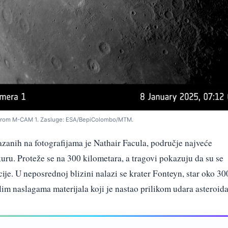
merom M-CAM 1. Zasluge: ESA/BepiColombo/MTM.
azanih na fotografijama je Nathair Facula, područje najveće
uru. Proteže se na 300 kilometara, a tragovi pokazuju da su se
ije. U neposrednoj blizini nalazi se krater Fonteyn, star oko 30
lim naslagama materijala koji je nastao prilikom udara asteroida