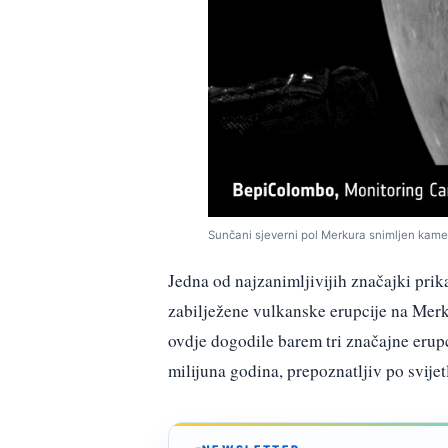
Sunčani sjeverni pol Merkura snimljen ka
Jedna od najzanimljivijih značajki prik
zabilježene vulkanske erupcije na Merk
ovdje dogodile barem tri značajne erupc
milijuna godina, prepoznatljiv po svijet