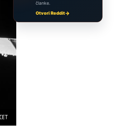
članke.
Otvori Reddit