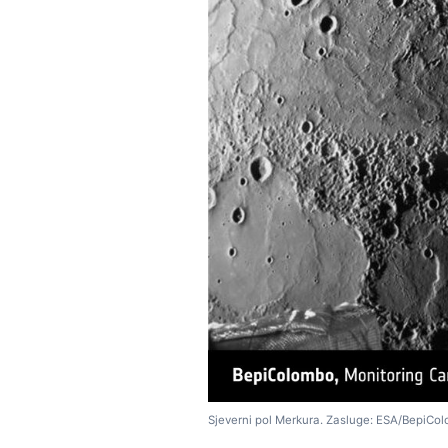
Sjeverni pol Merkura. Zasluge: ESA/BepiC