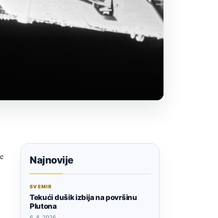
ke
Najnovije
SVEMIR
Tekući dušik izbija na površinu
Plutona
6. 8. 2026.