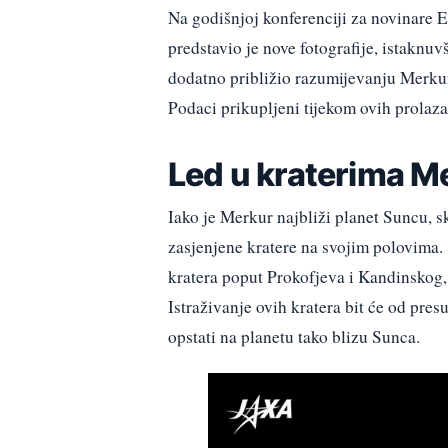
Na godišnjoj konferenciji za novinare 
predstavio je nove fotografije, istaknuv
dodatno približio razumijevanju Merkur
Podaci prikupljeni tijekom ovih prolaza
Led u kraterima M
Iako je Merkur najbliži planet Suncu, s
zasjenjene kratere na svojim polovima
kratera poput Prokofjeva i Kandinskog, 
Istraživanje ovih kratera bit će od pre
opstati na planetu tako blizu Sunca.