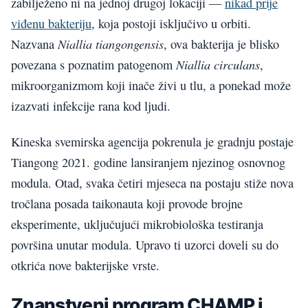
zabilježeno ni na jednoj drugoj lokaciji —
nikad prije
viđenu bakteriju
, koja postoji isključivo u orbiti.
Niallia tiangongensis
Nazvana
, ova bakterija je blisko
Niallia circulans
povezana s poznatim patogenom
,
mikroorganizmom koji inače živi u tlu, a ponekad može
izazvati infekcije rana kod ljudi.
Kineska svemirska agencija pokrenula je gradnju postaje
Tiangong 2021. godine lansiranjem njezinog osnovnog
modula. Otad, svaka četiri mjeseca na postaju stiže nova
tročlana posada taikonauta koji provode brojne
eksperimente, uključujući mikrobiološka testiranja
površina unutar modula. Upravo ti uzorci doveli su do
otkrića nove bakterijske vrste.
Znanstveni program CHAMP i