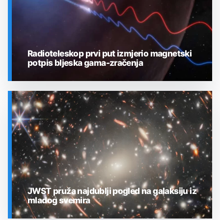
Radioteleskop prvi put izmjerio magnetski
potpis bljeska gama-zračenja
SVEMIR
JWST pruža najdublji pogled na galaksiju iz
mladog svemira