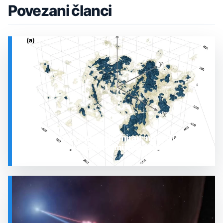
Povezani članci
Prostor oko Sunca nije miran: nova 3D karta
otkrila plin koji stalno mijenja stanje
SVEMIR