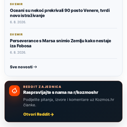
SVEMIR
Oceani su nekoć prekrivali 90 posto Venere, tvrdi
novo istraživanje
6. 8. 2026.
SVEMIR
Perseverance s Marsa snimio Zemlju kako nestaje
iza Fobosa
6. 8. 2026.
Sve novosti
REDDIT ZAJEDNICA
Raspravljajte s nama na r/kozmoshr
Podijelite pitanja, izvore i komentare uz Kozmos.hr
članke.
Otvori Reddit