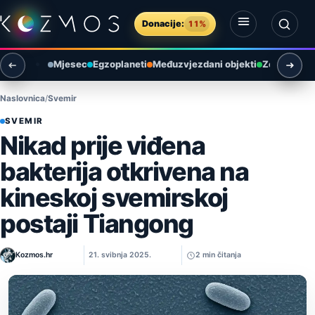
Preskoči na sadržaj
Donacije:
11%
Otvori izbornik
Otvori pretragu
Mjesec
Egzoplaneti
Međuzvjezdani objekti
Zemlja i ok
Naslovnica
Svemir
SVEMIR
Nikad prije viđena
bakterija otkrivena na
kineskoj svemirskoj
postaji Tiangong
Kozmos.hr
21. svibnja 2025.
2 min čitanja