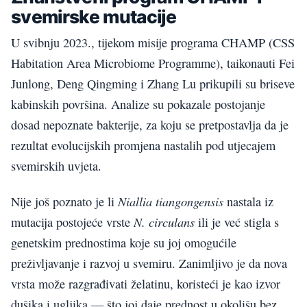
svemirske mutacije
U svibnju 2023., tijekom misije programa CHAMP (CSS
Habitation Area Microbiome Programme), taikonauti Fei
Junlong, Deng Qingming i Zhang Lu prikupili su briseve
kabinskih površina. Analize su pokazale postojanje
dosad nepoznate bakterije, za koju se pretpostavlja da je
rezultat evolucijskih promjena nastalih pod utjecajem
svemirskih uvjeta.
Niallia tiangongensis
Nije još poznato je li
nastala iz
N. circulans
mutacija postojeće vrste
ili je već stigla s
genetskim prednostima koje su joj omogućile
preživljavanje i razvoj u svemiru. Zanimljivo je da nova
vrsta može razgrađivati želatinu, koristeći je kao izvor
dušika i ugljika — što joj daje prednost u okolišu bez