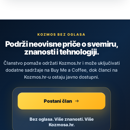
KOZMOS BEZ OGLASA
Podrži neovisne priče o svemiru,
znanosti i tehnologiji.
Članstvo pomaže održati Kozmos.hr i može uključivati
dodatne sadržaje na Buy Me a Coffee, dok članci na
Kozmos.hr-u ostaju javno dostupni.
Postani član
Bez oglasa. Više znanosti. Više
Kozmosa.hr.