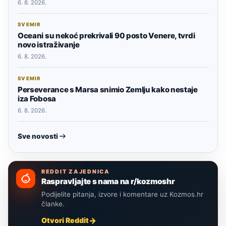
6. 8. 2026.
SVEMIR
Oceani su nekoć prekrivali 90 posto Venere, tvrdi
novo istraživanje
6. 8. 2026.
SVEMIR
Perseverance s Marsa snimio Zemlju kako nestaje
iza Fobosa
6. 8. 2026.
Sve novosti
REDDIT ZAJEDNICA
Raspravljajte s nama na r/kozmoshr
Podijelite pitanja, izvore i komentare uz Kozmos.hr
članke.
Otvori Reddit