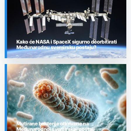
Kako će NASA i SpaceX sigurno deorbitirati
Međunarodnu svemirsku postaju?
SVEMIR
Mutirane bakterije otkrivene na
Međunarodnoj svemirskoj postaji