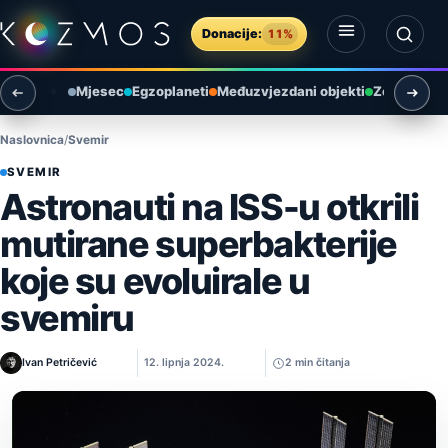
Preskoči na sadržaj
Donacije:
11%
Otvori izbornik
Otvori pretragu
Mjesec
Egzoplaneti
Međuzvjezdani objekti
Zemlja i ok
Naslovnica
Svemir
SVEMIR
Astronauti na ISS-u otkrili
mutirane superbakterije
koje su evoluirale u
svemiru
Ivan Petričević
12. lipnja 2024.
2 min čitanja