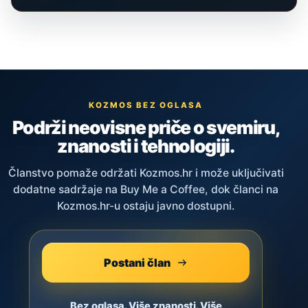
KOZMOS BEZ OGLASA
Podrži neovisne priče o svemiru,
znanosti i tehnologiji.
Članstvo pomaže održati Kozmos.hr i može uključivati
dodatne sadržaje na Buy Me a Coffee, dok članci na
Kozmos.hr-u ostaju javno dostupni.
Postani član
Bez oglasa. Više znanosti. Više