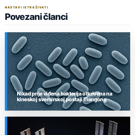
NASTAVI ISTRAŽIVATI
Povezani članci
Nikad prije viđena bakterija otkrivena na
kineskoj svemirskoj postaji Tiangong
SVEMIR