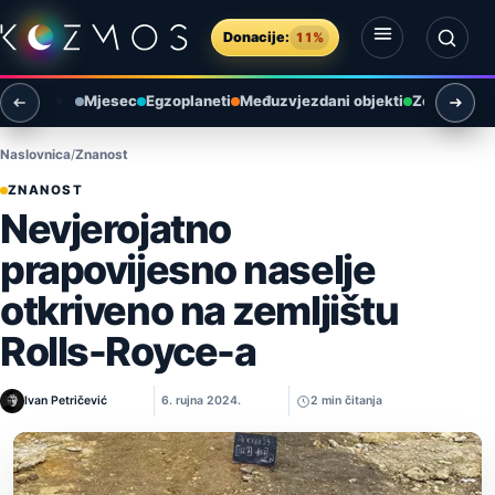
Preskoči na sadržaj
Donacije:
11%
Otvori izbornik
Otvori pretragu
Mjesec
Egzoplaneti
Međuzvjezdani objekti
Zemlja i ok
Naslovnica
Znanost
ZNANOST
Nevjerojatno
prapovijesno naselje
otkriveno na zemljištu
Rolls-Royce-a
Ivan Petričević
6. rujna 2024.
2 min čitanja