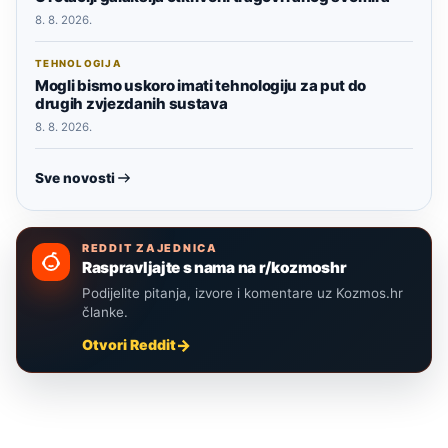
8. 8. 2026.
TEHNOLOGIJA
Mogli bismo uskoro imati tehnologiju za put do
drugih zvjezdanih sustava
8. 8. 2026.
Sve novosti
REDDIT ZAJEDNICA
Raspravljajte s nama na r/kozmoshr
Podijelite pitanja, izvore i komentare uz Kozmos.hr
članke.
Otvori Reddit