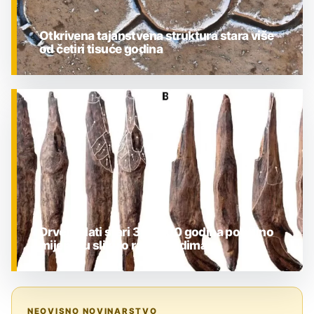
Otkrivena tajanstvena struktura stara više
od četiri tisuće godina
ZNANOST
Drveni alati stari 300.000 godina potpuno
mijenjaju sliku o ranim ljudima
ZNANOST
NEOVISNO NOVINARSTVO