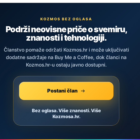
KOZMOS BEZ OGLASA
Podrži neovisne priče o svemiru,
znanosti i tehnologiji.
Članstvo pomaže održati Kozmos.hr i može uključivati
dodatne sadržaje na Buy Me a Coffee, dok članci na
Kozmos.hr-u ostaju javno dostupni.
Postani član
Bez oglasa. Više znanosti. Više
Kozmosa.hr.