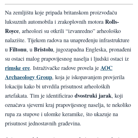
Na zemljištu koje pripada britanskom proizvođaču
Rolls-
luksuznih automobila i zrakoplovnih motora
Royce
, arheolozi su otkrili “izvanredno” arheološko
nalazište. Tijekom radova na unapređenju infrastrukture
Filtonu
Bristolu
u
, u
, jugozapadna Engleska, pronađeni
su ostaci malog prapovijesnog naselja i ljudski ostaci iz
rimske ere
AOC
. Istraživačke radove provela je
Archaeology Group
, koja je iskopavanjem provjerila
lokaciju kako bi utvrdila prisutnost arheoloških
dvostruki jarak
artefakata. Tim je identificirao
, koji
označava sjeverni kraj prapovijesnog naselja, te nekoliko
rupa za stupove i ulomke keramike, što ukazuje na
prisutnost jednostavnih građevina.