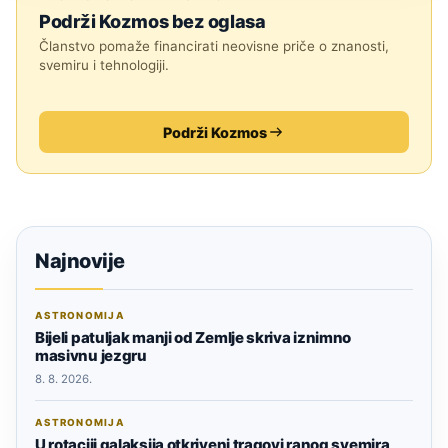
Podrži Kozmos bez oglasa
Članstvo pomaže financirati neovisne priče o znanosti,
svemiru i tehnologiji.
Podrži Kozmos
Najnovije
ASTRONOMIJA
Bijeli patuljak manji od Zemlje skriva iznimno
masivnu jezgru
8. 8. 2026.
ASTRONOMIJA
U rotaciji galaksija otkriveni tragovi ranog svemira