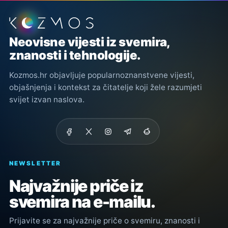
Podnožje stranice
Neovisne vijesti iz svemira,
znanosti i tehnologije.
Kozmos.hr objavljuje popularnoznanstvene vijesti,
objašnjenja i kontekst za čitatelje koji žele razumjeti
svijet izvan naslova.
NEWSLETTER
Najvažnije priče iz
svemira na e-mailu.
Prijavite se za najvažnije priče o svemiru, znanosti i