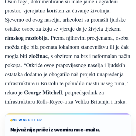
Osim toga, dokumentirane su male jame i ograđeni
prostor, vjerojatno korišten za čuvanje životinja.
Sjeverno od ovog naselja, arheolozi su pronašli ljudske
ostatke osobe za koju se vjeruje da je živjela tijekom
rimskog razdoblja
. Prema njihovim procjenama, osoba
možda nije bila poznata lokalnom stanovništvu ili je čak
zločinac
mogla biti
, s obzirom na brz i neformalan način
pokopa. “Otkriće ovog prapovijesnog naselja i ljudskih
ostataka dodatno je obogatilo naš projekt unapređenja
infrastrukture u Bristolu te pobudilo maštu našeg tima,”
George Mitchell
rekao je
, potpredsjednik za
infrastrukturu Rolls-Royce-a za Veliku Britaniju i Irsku.
NEWSLETTER
Najvažnije priče iz svemira na e-mailu.