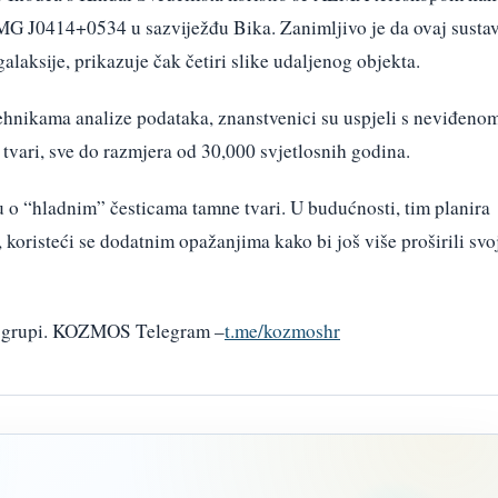
v MG J0414+0534 u sazviježđu Bika. Zanimljivo je da ovaj sustav
laksije, prikazuje čak četiri slike udaljenog objekta.
ehnikama analize podataka, znanstvenici su uspjeli s neviđeno
 tvari, sve do razmjera od 30,000 svjetlosnih godina.
ju o “hladnim” česticama tamne tvari. U budućnosti, tim planira
, koristeći se dodatnim opažanjima kako bi još više proširili svo
am grupi. KOZMOS Telegram –
t.me/kozmoshr