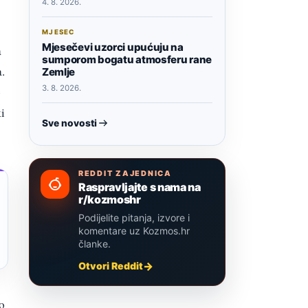
4. 8. 2026.
MJESEC
Mjesečevi uzorci upućuju na
a
sumporom bogatu atmosferu rane
.
Zemlje
3. 8. 2026.
o
ki
Sve novosti
REDDIT ZAJEDNICA
Raspravljajte s nama na
r/kozmoshr
Podijelite pitanja, izvore i
komentare uz Kozmos.hr
članke.
Otvori Reddit
o