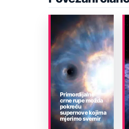
Primordijalne
crne rupe možda
pokreću
supernove kojima
mjerimo svemir