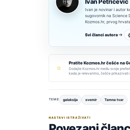
Ivan Petričević
Ivan je novinar i autor k
sugovornik na Science Di
Kozmos.hr, prvog hrvats
Svi članci autora
Pratite Kozmos.hr češće na G
Dodajte Kozmos.hr među svoje preferi
kada je relevantno, češće prikazivati
TEME
galaksija
svemir
Tamna tvar
NASTAVI ISTRAŽIVATI
Povezani članc