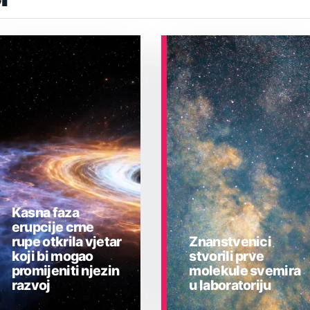
Kasna faza
erupcije crne
rupe otkrila vjetar
Znanstvenici
koji bi mogao
stvorili prve
promijeniti njezin
molekule svemira
razvoj
u laboratoriju