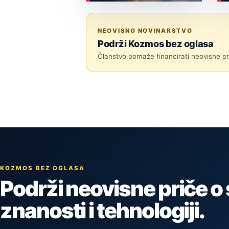
ASTRONOMIJA
NEOVISNO NOVINARSTVO
Podrži Kozmos bez oglasa
Članstvo pomaže financirati neovisne pri
KOZMOS BEZ OGLASA
Podrži neovisne priče o
znanosti i tehnologiji.