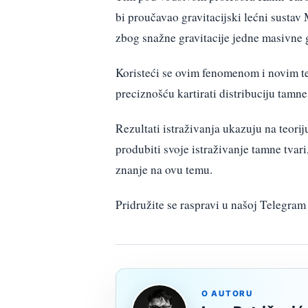
bi proučavao gravitacijski lećni susta
zbog snažne gravitacije jedne masivne ga
Koristeći se ovim fenomenom i novim t
preciznošću kartirati distribuciju tamne
Rezultati istraživanja ukazuju na teori
produbiti svoje istraživanje tamne tvari
znanje na ovu temu.
Pridružite se raspravi u našoj Telegr
O AUTORU