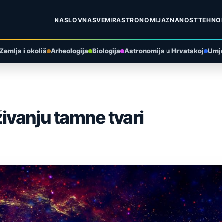
NASLOVNA
SVEMIR
ASTRONOMIJA
ZNANOST
TEHNO
Zemlja i okoliš
Arheologija
Biologija
Astronomija u Hrvatskoj
Umje
živanju tamne tvari