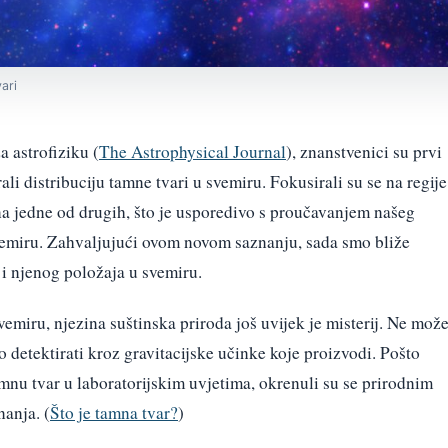
ari
a astrofiziku (
The Astrophysical Journal
), znanstvenici su prvi
li distribuciju tamne tvari u svemiru. Fokusirali su se na regije
a jedne od drugih, što je usporedivo s proučavanjem našeg
vemiru. Zahvaljujući ovom novom saznanju, sada smo bliže
 i njenog položaja u svemiru.
vemiru, njezina suštinska priroda još uvijek je misterij. Ne mož
o detektirati kroz gravitacijske učinke koje proizvodi. Pošto
tamnu tvar u laboratorijskim uvjetima, okrenuli su se prirodnim
anja. (
Što je tamna tvar?
)