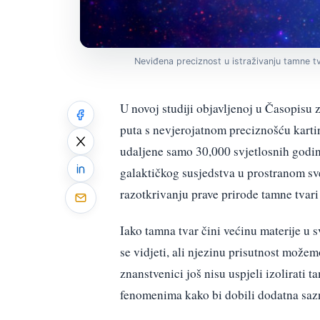
Neviđena preciznost u istraživanju tamne tv
U novoj studiji objavljenoj u Časopisu z
puta s nevjerojatnom preciznošću kartira
udaljene samo 30,000 svjetlosnih godin
galaktičkog susjedstva u prostranom s
razotkrivanju prave prirode tamne tvari
Iako tamna tvar čini većinu materije u s
se vidjeti, ali njezinu prisutnost možem
znanstvenici još nisu uspjeli izolirati 
fenomenima kako bi dobili dodatna sazn