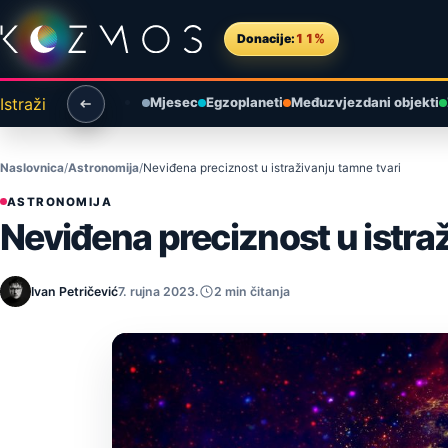
Preskoči na sadržaj
Donacije:
11%
Istraži
Mjesec
Egzoplaneti
Međuzvjezdani objekti
Naslovnica
Astronomija
Neviđena preciznost u istraživanju tamne tvari
ASTRONOMIJA
Neviđena preciznost u istra
Ivan Petričević
7. rujna 2023.
2 min čitanja