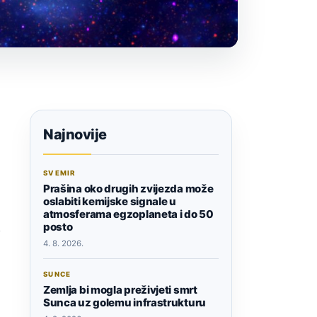
Najnovije
SVEMIR
Prašina oko drugih zvijezda može
oslabiti kemijske signale u
atmosferama egzoplaneta i do 50
posto
e
4. 8. 2026.
SUNCE
Zemlja bi mogla preživjeti smrt
Sunca uz golemu infrastrukturu