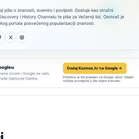
oji piše o znanosti, svemiru i povijesti. Gostuje kao stručni
scovery i History Channelu te piše za Večernji list. Osnivač je
kog portala posvećenog popularizaciji znanosti.
oogleu
Dodaj Kozmos.hr na Google
rane izvore i Google će vam,
Potrebno je biti prijavljen na Google račun. Odabir
 naše najnovije članke.
možete promijeniti u bilo kojem trenutku.
i