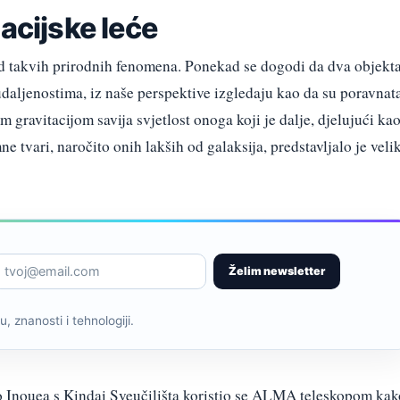
acijske leće
 od takvih prirodnih fenomena. Ponekad se dogodi da dva objekt
udaljenostima, iz naše perspektive izgledaju kao da su poravnata
m gravitacijom savija svjetlost onoga koji je dalje, djelujući ka
e tvari, naročito onih lakših od galaksija, predstavljalo je veli
Želim newsletter
, znanosti i tehnologiji.
 Inouea s Kindai Sveučilišta koristio se ALMA teleskopom kak