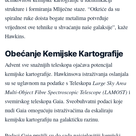
strukture i formiranja Mliječne staze. “Otkriće da su
spiralne ruke doista bogate metalima potvrđuje
vrijednost ove tehnike u shvaćanju naše galaksije”, kaže
Hawkins.
Obećanje Kemijske Kartografije
Advent sve snažnijih teleskopa ojačava potencijal
kemijske kartografije. Hawkinsova istraživanja oslanjala
Large Sky Area
su se uglavnom na podatke s Teleskopa
Multi-Object Fibre Spectroscopic Telescope (LAMOST)
i
svemirskog teleskopa Gaia. Sveobuhvatni podaci koje
nudi Gaia omogućuju istraživačima da eskaliraju
kemijsku kartografiju na galaktičku razinu.
Podaci Gaie pružili su do sada najcjelovitiji kemijski