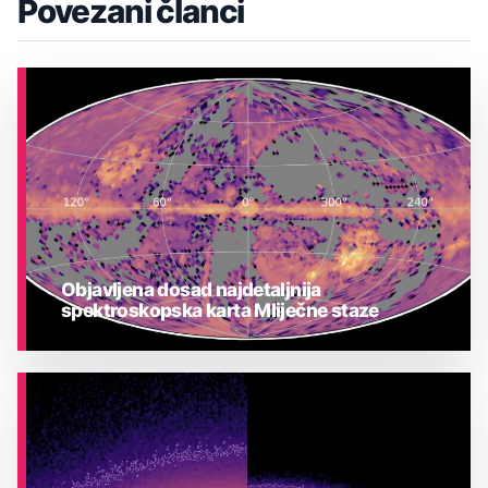
Povezani članci
Objavljena dosad najdetaljnija
spektroskopska karta Mliječne staze
ASTRONOMIJA