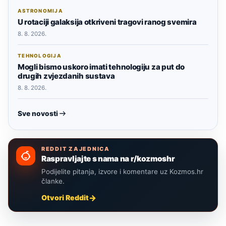
ASTRONOMIJA
U rotaciji galaksija otkriveni tragovi ranog svemira
8. 8. 2026.
TEHNOLOGIJA
Mogli bismo uskoro imati tehnologiju za put do
drugih zvjezdanih sustava
8. 8. 2026.
Sve novosti
REDDIT ZAJEDNICA
Raspravljajte s nama na r/kozmoshr
Podijelite pitanja, izvore i komentare uz Kozmos.hr
članke.
Otvori Reddit