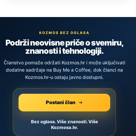
KOZMOS BEZ OGLASA
Podrži neovisne priče o svemiru,
znanosti i tehnologiji.
Članstvo pomaže održati Kozmos.hr i može uključivati
dodatne sadržaje na Buy Me a Coffee, dok članci na
Kozmos.hr-u ostaju javno dostupni.
Postani član
Bez oglasa. Više znanosti. Više
Kozmosa.hr.