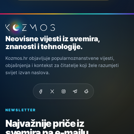
Podnožje stranice
Neovisne vijesti iz svemira,
znanosti i tehnologije.
Kozmos.hr objavljuje popularnoznanstvene vijesti,
objašnjenja i kontekst za čitatelje koji žele razumjeti
svijet izvan naslova.
NEWSLETTER
Najvažnije priče iz
svemira na e-mailu.