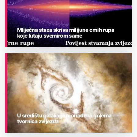
Mliječna staza skriva milijune crnih rupa
koje lutaju svemirom same
ASTRONOMIJA
U središtu galaksije pronađena golema
tvornica zvijezda