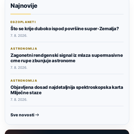
Najnovije
EGZOPLANETI
Što se krije duboko ispod površine super-Zemalja?
7. 8. 2026.
ASTRONOMIJA
Zagonetni rendgenski signal iz mlaza supermasivne
crne rupe zbunjuje astronome
7. 8. 2026.
ASTRONOMIJA
Objavljena dosad najdetaljnija spektroskopska karta
Mliječne staze
7. 8. 2026.
Sve novosti