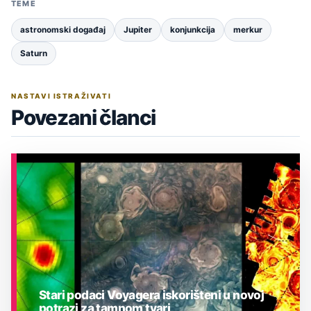
TEME
astronomski događaj
Jupiter
konjunkcija
merkur
Saturn
NASTAVI ISTRAŽIVATI
Povezani članci
Stari podaci Voyagera iskorišteni u novoj
potrazi za tamnom tvari