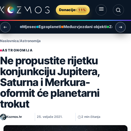
Preskoči na sadržaj
Donacije:
11%
Otvori izbornik
Otvori pretragu
Mjesec
Egzoplaneti
Međuzvjezdani objekti
Zemlja i ok
Naslovnica
Astronomija
ASTRONOMIJA
Ne propustite rijetku
konjunkciju Jupitera,
Saturna i Merkura-
oformit će planetarni
trokut
Kozmos.hr
25. veljače 2021.
2 min čitanja