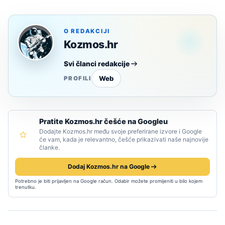
O REDAKCIJI
Kozmos.hr
Svi članci redakcije
Web
PROFILI
Pratite Kozmos.hr češće na Googleu
Dodajte Kozmos.hr među svoje preferirane izvore i Google
će vam, kada je relevantno, češće prikazivati naše najnovije
članke.
Dodaj Kozmos.hr na Google
Potrebno je biti prijavljen na Google račun. Odabir možete promijeniti u bilo kojem
trenutku.