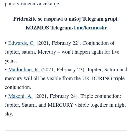
puno vremena za čekanje.
Pridružite se raspravi u našoj Telegram grupi.
KOZMOS Telegram-
t.me/kozmoshr
•
Edwards, C.
(2021, February 22). Conjunction of
Jupiter, saturn, Mercury – won’t happen again for five
years.
•
Mailonline, R.
(2021, February 23). Jupiter, Saturn and
mercury will all be visible from the UK DURING triple
conjunction.
•
Makoni, A.
(2021, February 24). Triple conjunction:
Jupiter, Saturn, and MERCURY visible together in night
sky.