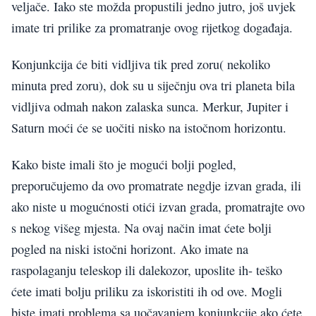
veljače. Iako ste možda propustili jedno jutro, još uvjek
imate tri prilike za promatranje ovog rijetkog događaja.
Konjunkcija će biti vidljiva tik pred zoru( nekoliko
minuta pred zoru), dok su u siječnju ova tri planeta bila
vidljiva odmah nakon zalaska sunca. Merkur, Jupiter i
Saturn moći će se uočiti nisko na istočnom horizontu.
Kako biste imali što je mogući bolji pogled,
preporučujemo da ovo promatrate negdje izvan grada, ili
ako niste u mogućnosti otići izvan grada, promatrajte ovo
s nekog višeg mjesta. Na ovaj način imat ćete bolji
pogled na niski istočni horizont. Ako imate na
raspolaganju teleskop ili dalekozor, uposlite ih- teško
ćete imati bolju priliku za iskoristiti ih od ove. Mogli
biste imati problema sa uočavanjem konjunkcije ako ćete