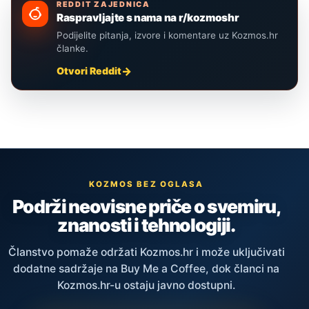
REDDIT ZAJEDNICA
Raspravljajte s nama na r/kozmoshr
Podijelite pitanja, izvore i komentare uz Kozmos.hr
članke.
Otvori Reddit
KOZMOS BEZ OGLASA
Podrži neovisne priče o svemiru,
znanosti i tehnologiji.
Članstvo pomaže održati Kozmos.hr i može uključivati
dodatne sadržaje na Buy Me a Coffee, dok članci na
Kozmos.hr-u ostaju javno dostupni.