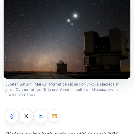
Jupiter, Saturn i Merkur oformit će sličnu konjunkcija sljedeća tri
jutra. Ova na fotografiji je ona Venere, Jupitera i Mjeseca. Izvor:
ESO/Y.BELETSKY
Sljedeća ovakva konjunkcija dogoditi će se tek 2026.