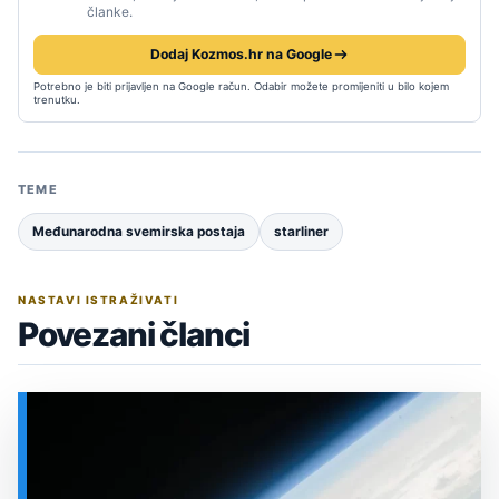
članke.
Dodaj Kozmos.hr na Google
Potrebno je biti prijavljen na Google račun. Odabir možete promijeniti u bilo kojem
trenutku.
TEME
Međunarodna svemirska postaja
starliner
NASTAVI ISTRAŽIVATI
Povezani članci