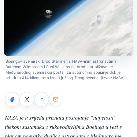
Boeingov svemirski brod Starliner, s NASA-inim astronautima
Butchom Wilmoreom i Suni Williams na brodu, približava se
Međunarodnoj svemirskoj postaji za autonomno spajanje dok je
orbitirao 414 kilometara iznad južnog Tihog oceana. (Izvor: NASA).
NASA je u srijedu priznala postojanje “napetosti”
tijekom sastanaka s rukovoditeljima Boeinga u vezi s
planom povratka dvojice astronauta s Međunarodne