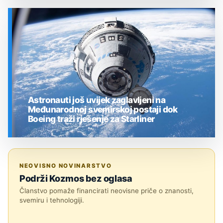
SVEMIR
Astronauti još uvijek zaglavljeni na
Međunarodnoj svemirskoj postaji dok
Boeing traži rješenje za Starliner
SVEMIR
NEOVISNO NOVINARSTVO
Podrži Kozmos bez oglasa
Članstvo pomaže financirati neovisne priče o znanosti,
svemiru i tehnologiji.