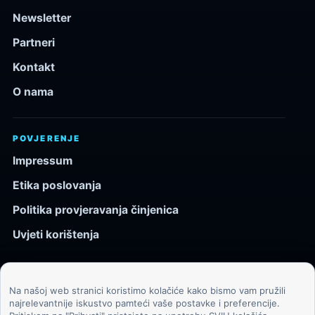
Newsletter
Partneri
Kontakt
O nama
POVJERENJE
Impressum
Etika poslovanja
Politika provjeravanja činjenica
Uvjeti korištenja
Na našoj web stranici koristimo kolačiće kako bismo vam pružili
© 2026 Kozmos.hr. Sva prava pridržana.
najrelevantnije iskustvo pamteći vaše postavke i preferencije.