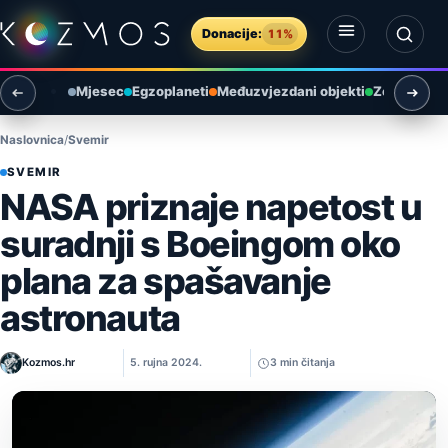
Preskoči na sadržaj
Donacije:
11%
Otvori izbornik
Otvori pretragu
Mjesec
Egzoplaneti
Međuzvjezdani objekti
Zemlja i ok
Naslovnica
Svemir
SVEMIR
NASA priznaje napetost u
suradnji s Boeingom oko
plana za spašavanje
astronauta
Kozmos.hr
5. rujna 2024.
3 min čitanja