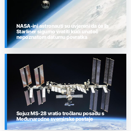
NASA-ini astronauti su uvjereni da će ih
Starliner sigurno vratiti kući unatoč
nepoznatom datumu povratka
SVEMIR
Sojuz MS-28 vratio tročlanu posadu s
Međunarodne svemirske postaje