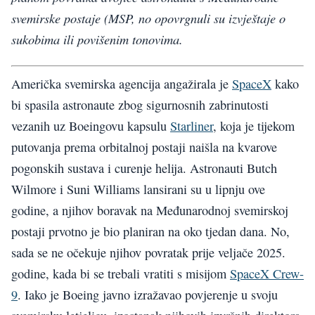
svemirske postaje (MSP, no opovrgnuli su izvještaje o
sukobima ili povišenim tonovima.
Američka svemirska agencija angažirala je
SpaceX
kako
bi spasila astronaute zbog sigurnosnih zabrinutosti
vezanih uz Boeingovu kapsulu
Starliner
, koja je tijekom
putovanja prema orbitalnoj postaji naišla na kvarove
pogonskih sustava i curenje helija. Astronauti Butch
Wilmore i Suni Williams lansirani su u lipnju ove
godine, a njihov boravak na Međunarodnoj svemirskoj
postaji prvotno je bio planiran na oko tjedan dana. No,
sada se ne očekuje njihov povratak prije veljače 2025.
godine, kada bi se trebali vratiti s misijom
SpaceX Crew-
9
. Iako je Boeing javno izražavao povjerenje u svoju