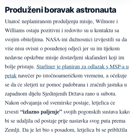
Produženi boravak astronauta
Unatoč neplaniranom produljenju misije, Wilmore i
Williams ostaju pozitivni i redovito su u kontaktu sa
svojim obiteljima. NASA-ini dužnosnici izvijestili su da
više nisu ovisni o posuđenoj odjeći jer su im tijekom
nedavne opskrbne misije dostavljeni skafanderi koji im
bolje pristaju.
Starliner je planiran za odlazak s MSP-a u
petak
navečer po istočnoameričkom vremenu, a očekuje
se da će sletjeti uz pomoć padobrana i zračnih jastuka u
zapadnom dijelu Sjedinjenih Država rano u subotu.
Nakon odvajanja od svemirske postaje, letjelica će
“izlazno paljenje”
izvesti
svojih pogonskih sustava kako
bi se udaljila od postaje prije nastavka svog puta prema
Zemlji. Da je let bio s posadom, letjelica bi se približila