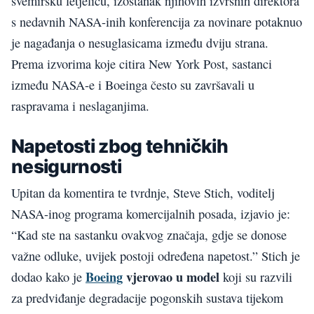
svemirsku letjelicu, izostanak njihovih izvršnih direktora
s nedavnih NASA-inih konferencija za novinare potaknuo
je nagađanja o nesuglasicama između dviju strana.
Prema izvorima koje citira New York Post, sastanci
između NASA-e i Boeinga često su završavali u
raspravama i neslaganjima.
Napetosti zbog tehničkih
nesigurnosti
Upitan da komentira te tvrdnje, Steve Stich, voditelj
NASA-inog programa komercijalnih posada, izjavio je:
“Kad ste na sastanku ovakvog značaja, gdje se donose
važne odluke, uvijek postoji određena napetost.” Stich je
Boeing
vjerovao u model
dodao kako je
koji su razvili
za predviđanje degradacije pogonskih sustava tijekom