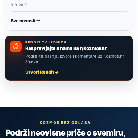
8. 8. 2026.
Sve novosti
REDDIT ZAJEDNICA
Raspravljajte s nama na r/kozmoshr
Podijelite pitanja, izvore i komentare uz Kozmos.hr
članke.
Otvori Reddit
KOZMOS BEZ OGLASA
Podrži neovisne priče o svemiru,