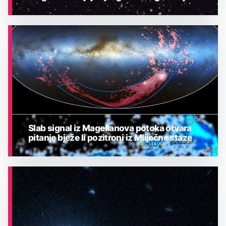
ASTRONOMIJA
Slab signal iz Magellanova potoka otvara
pitanje bježe li pozitroni iz Mliječne staze
ASTRONOMIJA