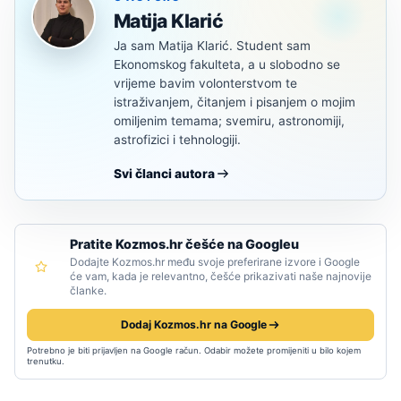
Matija Klarić
Ja sam Matija Klarić. Student sam
Ekonomskog fakulteta, a u slobodno se
vrijeme bavim volonterstvom te
istraživanjem, čitanjem i pisanjem o mojim
omiljenim temama; svemiru, astronomiji,
astrofizici i tehnologiji.
Svi članci autora
Pratite Kozmos.hr češće na Googleu
Dodajte Kozmos.hr među svoje preferirane izvore i Google
će vam, kada je relevantno, češće prikazivati naše najnovije
članke.
Dodaj Kozmos.hr na Google
Potrebno je biti prijavljen na Google račun. Odabir možete promijeniti u bilo kojem
trenutku.