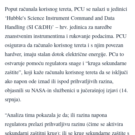
Poput računala korisnog tereta, PCU se nalazi u jedinici
‘Hubble’s Science Instrument Command and Data
Handling (SI C&DH)’ – hrv. jedinica za naredbe
znanstvenim instrumentima i rukovanje podacima. PCU
osigurava da računalo korisnog tereta i s njim povezan
hardver, imaju stalan dotok električne energije. PCu to
ostvaruje pomoću regulatora snage i “kruga sekundarne
zaštite”, koji kaže računalu korisnog tereta da se isključi
ako napon ode iznad ili ispod prihvatljivih razina,
objasnili su NASA-in službenici u jučerašnjoj izjavi (14.
srpnja).
“Analiza tima pokazala je da; ili razina napona
regulatora prelazi prihvatljivu razinu (čime se aktivira
sekundarni zaštitni krug); ili se krug sekundarne zaštite s