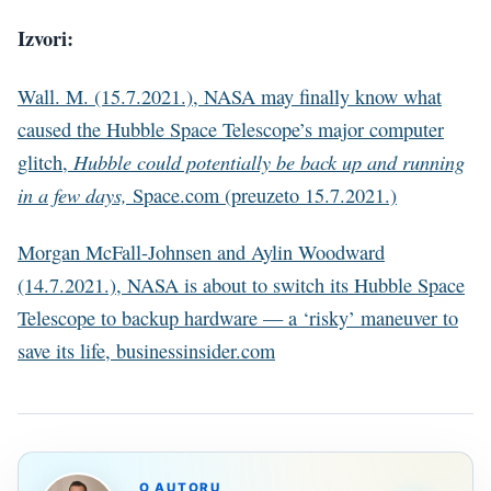
Izvori:
Wall. M. (15.7.2021.), NASA may finally know what
caused the Hubble Space Telescope’s major computer
Hubble could potentially be back up and running
glitch,
in a few days,
Space.com (preuzeto 15.7.2021.)
Morgan McFall-Johnsen and Aylin Woodward
(14.7.2021.), NASA is about to switch its Hubble Space
Telescope to backup hardware — a ‘risky’ maneuver to
save its life, businessinsider.com
O AUTORU