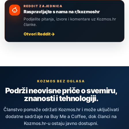
REDDIT ZAJEDNICA
Raspravljajte s nama na r/kozmoshr
Podijelite pitanja, izvore i komentare uz Kozmos.hr
članke.
Otvori Reddit
KOZMOS BEZ OGLASA
Podrži neovisne priče o svemiru,
znanosti i tehnologiji.
Članstvo pomaže održati Kozmos.hr i može uključivati
dodatne sadržaje na Buy Me a Coffee, dok članci na
Kozmos.hr-u ostaju javno dostupni.