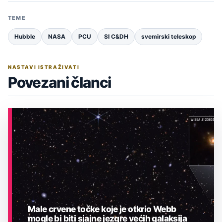
TEME
Hubble
NASA
PCU
SI C&DH
svemirski teleskop
NASTAVI ISTRAŽIVATI
Povezani članci
Male crvene točke koje je otkrio Webb
mogle bi biti sjajne jezgre većih galaksija