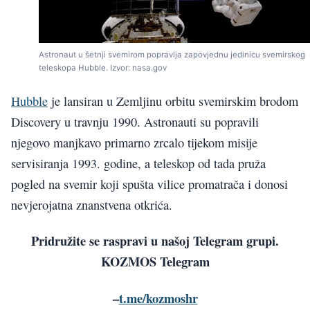
Astronaut u šetnji svemirom popravlja zapovjednu jedinicu svemirskog
teleskopa Hubble. Izvor: nasa.gov
Hubble
je lansiran u Zemljinu orbitu svemirskim brodom
Discovery u travnju 1990. Astronauti su popravili
njegovo manjkavo primarno zrcalo tijekom misije
servisiranja 1993. godine, a teleskop od tada pruža
pogled na svemir koji spušta vilice promatrača i donosi
nevjerojatna znanstvena otkrića.
Pridružite se raspravi u našoj Telegram grupi.
KOZMOS Telegram
–
t.me/kozmoshr