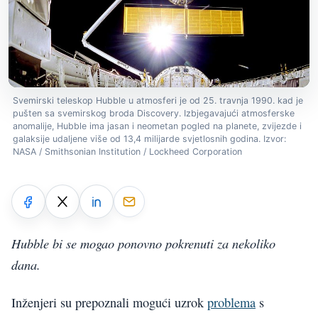
Svemirski teleskop Hubble u atmosferi je od 25. travnja 1990. kad je
pušten sa svemirskog broda Discovery. Izbjegavajući atmosferske
anomalije, Hubble ima jasan i neometan pogled na planete, zvijezde i
galaksije udaljene više od 13,4 milijarde svjetlosnih godina. Izvor:
NASA / Smithsonian Institution / Lockheed Corporation
Hubble bi se mogao ponovno pokrenuti za nekoliko
dana.
Inženjeri su prepoznali mogući uzrok
problema
s