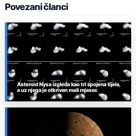
Povezani članci
Asteroid Nysa izgleda kao tri spojena tijela,
a uz njega je otkriven mali mjesec
SVEMIR