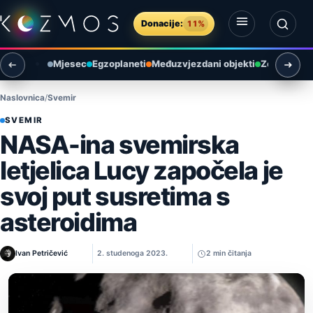
Preskoči na sadržaj
Donacije:
11%
Otvori izbornik
Otvori pretragu
Mjesec
Egzoplaneti
Međuzvjezdani objekti
Zemlja i ok
Naslovnica
Svemir
SVEMIR
NASA-ina svemirska
letjelica Lucy započela je
svoj put susretima s
asteroidima
Ivan Petričević
2. studenoga 2023.
2 min čitanja