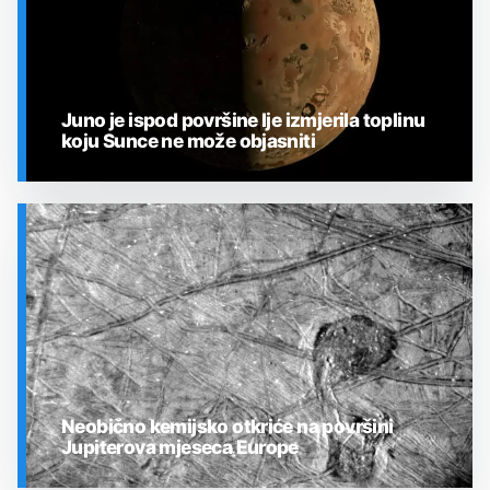
Juno je ispod površine Ije izmjerila toplinu
koju Sunce ne može objasniti
SVEMIR
Neobično kemijsko otkriće na površini
Jupiterova mjeseca Europe