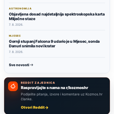
ASTRONOMIJA
Objavljena dosad najdetaljnija spektroskopska karta
Mliječne staze
7. 8. 2026.
MJESEC
Gornji stupanj Falcona 9 udario je u Mjesec, sonda
Danuri snimila novi krater
7. 8. 2026.
Sve novosti
REDDIT ZAJEDNICA
Raspravljajte s nama na r/kozmoshr
Podijelite pitanja, izvore i komentare uz Kozmos.hr
članke.
Otvori Reddit