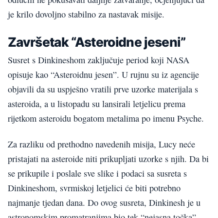
je krilo dovoljno stabilno za nastavak misije.
Završetak “Asteroidne jeseni”
Susret s Dinkineshom zaključuje period koji NASA
opisuje kao “Asteroidnu jesen”. U rujnu su iz agencije
objavili da su uspješno vratili prve uzorke materijala s
asteroida, a u listopadu su lansirali letjelicu prema
rijetkom asteroidu bogatom metalima po imenu Psyche.
Za razliku od prethodno navedenih misija, Lucy neće
pristajati na asteroide niti prikupljati uzorke s njih. Da bi
se prikupile i poslale sve slike i podaci sa susreta s
Dinkineshom, svrmiskoj letjelici će biti potrebno
najmanje tjedan dana. Do ovog susreta, Dinkinesh je u
astronomskim promatranjima bio tek “nejasna točka”