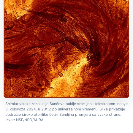
Snimka visoke rezolucije Sunčeve baklje snimljena teleskopom Inouye
8. kolovoza 2024. u 20:12 po univerzalnom vremenu. Slika prikazuje
područje široko otprilike četiri Zemljina promjera sa svake strane.
Izvor: NSF/NSO/AURA