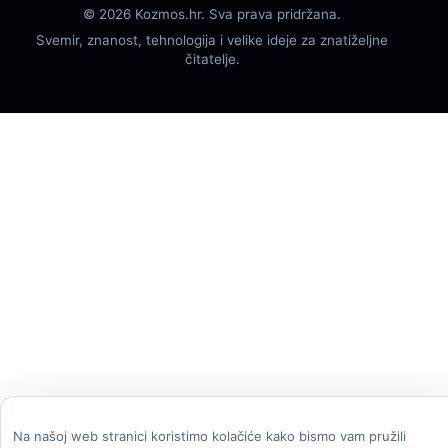
© 2026 Kozmos.hr. Sva prava pridržana.
Svemir, znanost, tehnologija i velike ideje za znatiželjne
čitatelje.
Na našoj web stranici koristimo kolačiće kako bismo vam pružili