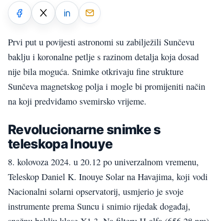
Prvi put u povijesti astronomi su zabilježili Sunčevu
baklju i koronalne petlje s razinom detalja koja dosad
nije bila moguća. Snimke otkrivaju fine strukture
Sunčeva magnetskog polja i mogle bi promijeniti način
na koji predviđamo svemirsko vrijeme.
Revolucionarne snimke s
teleskopa Inouye
8. kolovoza 2024. u 20.12 po univerzalnom vremenu,
Teleskop Daniel K. Inouye Solar na Havajima, koji vodi
Nacionalni solarni opservatorij, usmjerio je svoje
instrumente prema Suncu i snimio rijedak događaj,
snažnu baklju klase X1.3. Na filteru H-alfa (656,28 nm)