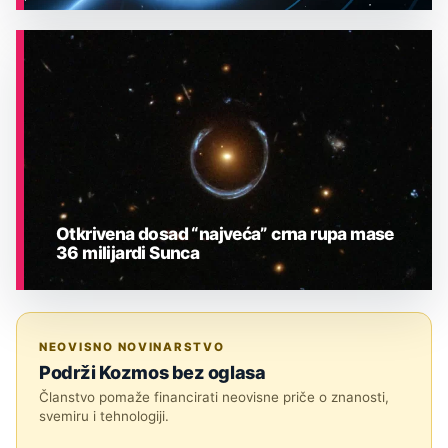
ASTRONOMIJA
Otkrivena dosad “najveća” crna rupa mase
36 milijardi Sunca
ASTRONOMIJA
NEOVISNO NOVINARSTVO
Podrži Kozmos bez oglasa
Članstvo pomaže financirati neovisne priče o znanosti,
svemiru i tehnologiji.