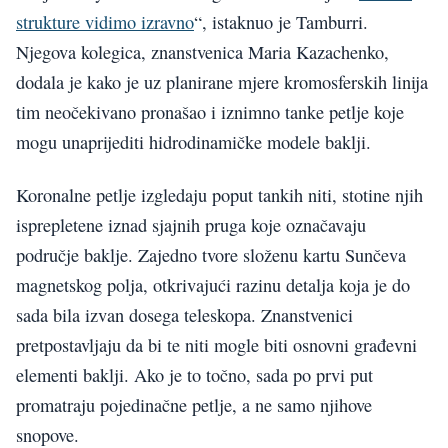
strukture vidimo izravno
“, istaknuo je Tamburri.
Njegova kolegica, znanstvenica Maria Kazachenko,
dodala je kako je uz planirane mjere kromosferskih linija
tim neočekivano pronašao i iznimno tanke petlje koje
mogu unaprijediti hidrodinamičke modele baklji.
Koronalne petlje izgledaju poput tankih niti, stotine njih
isprepletene iznad sjajnih pruga koje označavaju
područje baklje. Zajedno tvore složenu kartu Sunčeva
magnetskog polja, otkrivajući razinu detalja koja je do
sada bila izvan dosega teleskopa. Znanstvenici
pretpostavljaju da bi te niti mogle biti osnovni građevni
elementi baklji. Ako je to točno, sada po prvi put
promatraju pojedinačne petlje, a ne samo njihove
snopove.