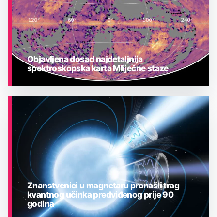
Objavljena dosad najdetaljnija
spektroskopska karta Mliječne staze
ASTRONOMIJA
Znanstvenici u magnetaru pronašli trag
kvantnog učinka predviđenog prije 90
godina