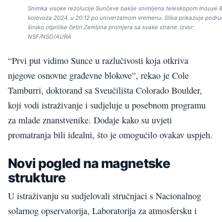
Snimka visoke rezolucije Sunčeve baklje snimljena teleskopom Inouye 8
kolovoza 2024. u 20:12 po univerzalnom vremenu. Slika prikazuje podru
široko otprilike četiri Zemljina promjera sa svake strane. Izvor:
NSF/NSO/AURA
“Prvi put vidimo Sunce u razlučivosti koja otkriva
njegove osnovne građevne blokove”, rekao je Cole
Tamburri, doktorand sa Sveučilišta Colorado Boulder,
koji vodi istraživanje i sudjeluje u posebnom programu
za mlade znanstvenike. Dodaje kako su uvjeti
promatranja bili idealni, što je omogućilo ovakav uspjeh.
Novi pogled na magnetske
strukture
U istraživanju su sudjelovali stručnjaci s Nacionalnog
solarnog opservatorija, Laboratorija za atmosfersku i