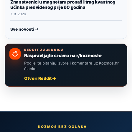
Znanstvenici u magnetaru pronašli trag kvantnog
učinka predviđenog prije 90 godina
7. 8. 2026.
Sve novosti
REDDIT ZAJEDNICA
Raspravljajte s nama na r/kozmoshr
Podijelite pitanja, izvore i komentare uz Kozmos.hr
članke.
Otvori Reddit
KOZMOS BEZ OGLASA