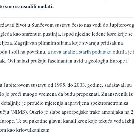
to smo se usudili nadati.
državati život u Sunčevom sustavu često nas vodi do Jupiterovo
zgleda kao smrznuta pustinja, ispod njezine ledene kore krije se
željeza. Zagrijavan plimnim silama koje stvaraju pritisak na
odu i soli na površinu, a
nova analiza starih podataka
otkrila je 
ak
. Ovi nalazi pružaju fascinantan uvid u geologiju Europe i
a u Jupiterovom sustavu od 1995. do 2003. godine, sadržavali su
balo je proći mnogo vremena da budu prepoznati. Znanstvenik iz
detaljnije je proučio mjerenja napravljena spektrometrom za
čju (NIMS). Otkrio je slabe apsorpcijske trake amonijaka na 2
Europe. Te su pukotine glavni kanali kroz koje tekuća voda izbi
tom kao kriovulkanizam.