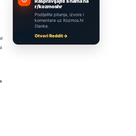
Raspravljajte s nama na
r/kozmoshr
Podijelite pitanja, izvore i
komentare uz Kozmos.hr
članke.
Otvori Reddit
nt
a
a
a