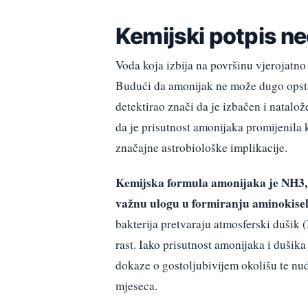
Kemijski potpis ne
Voda koja izbija na površinu vjerojatno 
Budući da amonijak ne može dugo opstat
detektirao znači da je izbačen i natalo
da je prisutnost amonijaka promijenila
značajne astrobiološke implikacije.
Kemijska formula amonijaka je NH3, sp
važnu ulogu u formiranju aminokiseli
bakterija pretvaraju atmosferski dušik
rast. Iako prisutnost amonijaka i dušik
dokaze o gostoljubivijem okolišu te nud
mjeseca.