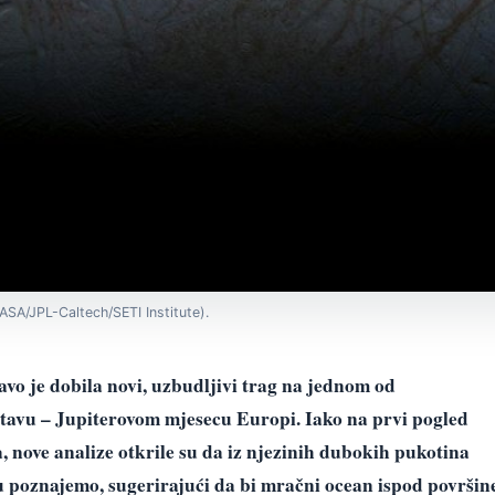
ASA/JPL-Caltech/SETI Institute).
vo je dobila novi, uzbudljivi trag na jednom od
stavu – Jupiterovom mjesecu Europi. Iako na prvi pogled
, nove analize otkrile su da iz njezinih dubokih pukotina
vu poznajemo, sugerirajući da bi mračni ocean ispod površin