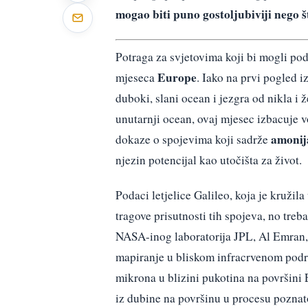
mogao biti puno gostoljubiviji nego š
Potraga za svjetovima koji bi mogli po
Europe
mjeseca
. Iako na prvi pogled i
duboki, slani ocean i jezgra od nikla i 
unutarnji ocean, ovaj mjesec izbacuje v
amonij
dokaze o spojevima koji sadrže
njezin potencijal kao utočišta za život.
Podaci letjelice Galileo, koja je kružil
tragove prisutnosti tih spojeva, no tre
NASA-inog laboratorija JPL, Al Emran, 
mapiranje u bliskom infracrvenom podru
mikrona u blizini pukotina na površini 
iz dubine na površinu u procesu pozna