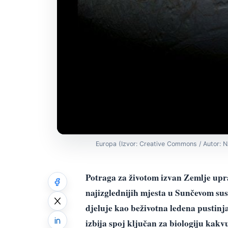
Europa (Izvor: Creative Commons / Autor: N
Potraga za životom izvan Zemlje upra
najizglednijih mjesta u Sunčevom su
djeluje kao beživotna ledena pustinja
izbija spoj ključan za biologiju kak