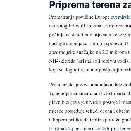
Priprema terena z
Promatranja površine Europe
svemirsk
aktivnog kriovulkanizma u vrlo recent
počinje nestajati pod utjecajem energet
naslage amonijaka i drugih spojeva. U 
apsorpcijske značajke na 2,2 mikrona u
NH4-klorida (kristal soli topiv u vodi)
koja se dogodila unutar posljednjih mil
Pronalazak spojeva amonijaka daje dod
Ta je letjelica lansirana 14. listopada 2
glavnih ciljeva je utvrditi postoje li n
mjesec posjeduje tekući ocean i obećav
Clippera priliku da izbliza potraže gr
Europa Clipper mjerit će debljinu leden