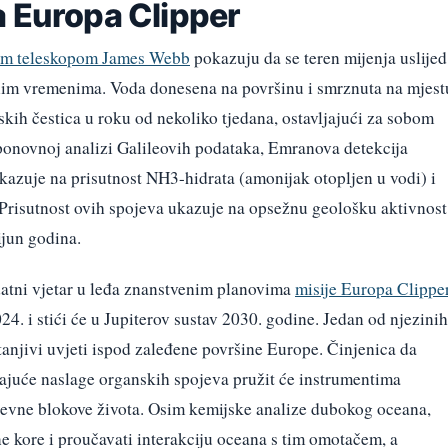
a Europa Clipper
im teleskopom James Webb
pokazuju da se teren mijenja uslijed
nim vremenima. Voda donesena na površinu i smrznuta na mjest
skih čestica u roku od nekoliko tjedana, ostavljajući za sobom
ponovnoj analizi Galileovih podataka, Emranova detekcija
kazuje na prisutnost NH3-hidrata (amonijak otopljen u vodi) i
. Prisutnost ovih spojeva ukazuje na opsežnu geološku aktivnost
ijun godina.
atni vjetar u leđa znanstvenim planovima
misije Europa Clippe
024. i stići će u Jupiterov sustav 2030. godine. Jedan od njezinih
astanjivi uvjeti ispod zaleđene površine Europe. Činjenica da
ajuće naslage organskih spojeva pružit će instrumentima
ađevne blokove života. Osim kemijske analize dubokog oceana,
e kore i proučavati interakciju oceana s tim omotačem, a