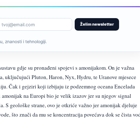
Želim newsletter
, znanosti i tehnologiji.
sustavu gdje su pronađeni spojevi s amonijakom. On je važna
, uključujući Pluton, Haron, Nyx, Hydru, te Uranove mjesece
iju. Čak i gejziri koji izbijaju iz podzemnog oceana Encelada
i amonijak na Europi bio je velik izazov jer su njegov signal
la. S geološke strane, ovo je otkriće važno jer amonijak djeluje
vode, što znači da mu se koncentracija povećava dok se čista vo