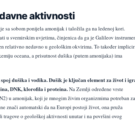
davne aktivnosti
je sa sobom ponijela amonijak i taložila ga na ledenoj kori.
i u svemirskim uvjetima, činjenica da ga je Galileov instrume
žen relativno nedavno u geološkim okvirima. To također implicir
 kemiju oceana, a prisutnost dušika (putem amonijaka) ima
oj dušika i vodika. Dušik je ključan element za život i igr
na, DNK, klorofila i proteina.
Na Zemlji određene vrste
 (N2) u amonijak, koji je mnogim živim organizmima potreban z
a ne znači automatski da na Europi postoji život, ona pruža
i tragove o geološkoj aktivnosti unutar i na površini ovog