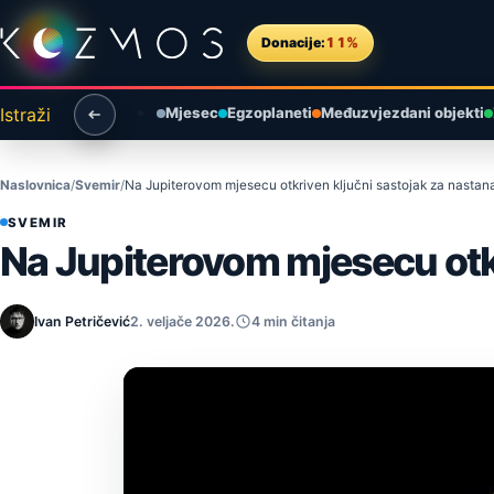
Preskoči na sadržaj
Donacije:
11%
Istraži
Mjesec
Egzoplaneti
Međuzvjezdani objekti
Naslovnica
Svemir
Na Jupiterovom mjesecu otkriven ključni sastojak za nastan
SVEMIR
Na Jupiterovom mjesecu otkr
Ivan Petričević
2. veljače 2026.
4 min čitanja