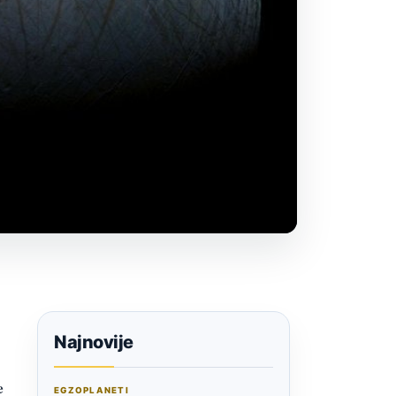
Najnovije
e
EGZOPLANETI