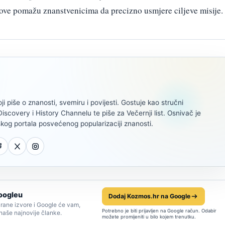
ove pomažu znanstvenicima da precizno usmjere ciljeve misije.
oji piše o znanosti, svemiru i povijesti. Gostuje kao stručni
scovery i History Channelu te piše za Večernji list. Osnivač je
kog portala posvećenog popularizaciji znanosti.
oogleu
Dodaj Kozmos.hr na Google
rane izvore i Google će vam,
Potrebno je biti prijavljen na Google račun. Odabir
 naše najnovije članke.
možete promijeniti u bilo kojem trenutku.