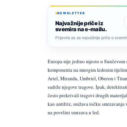
NEWSLETTER
Najvažnije priče iz
svemira na e-mailu.
Prijavite se za najvažnije priče o svemiru
Europa nije jedino mjesto u Sunčevom 
komponenta na mnogim ledenim tijelima
Ariel, Mirandu, Umbriel, Oberon i Titan
sadrže njegove tragove. Ipak, detektirat
često prekrivali tragovi drugih materija
kao antifriz, snižava točku smrzavanja 
na površini smrzava u led.