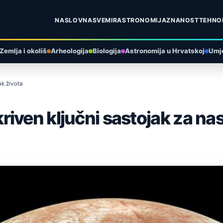
NASLOVNA
SVEMIR
ASTRONOMIJA
ZNANOST
TEHNO
Zemlja i okoliš
Arheologija
Biologija
Astronomija u Hrvatskoj
Umje
ak života
iven ključni sastojak za na