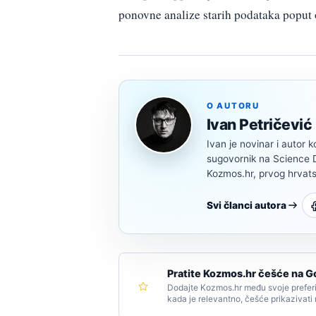
ponovne analize starih podataka poput 
O AUTORU
Ivan Petričević
Ivan je novinar i autor k
sugovornik na Science Di
Kozmos.hr, prvog hrvats
Svi članci autora
Pratite Kozmos.hr češće na G
Dodajte Kozmos.hr među svoje preferi
kada je relevantno, češće prikazivati