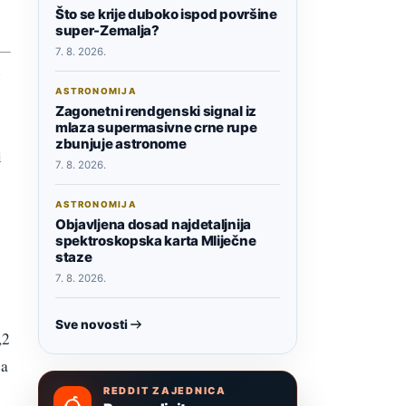
Što se krije duboko ispod površine
super-Zemalja?
7. 8. 2026.
g
ASTRONOMIJA
Zagonetni rendgenski signal iz
mlaza supermasivne crne rupe
zbunjuje astronome
i
7. 8. 2026.
ASTRONOMIJA
Objavljena dosad najdetaljnija
spektroskopska karta Mliječne
staze
7. 8. 2026.
Sve novosti
,2
ja
REDDIT ZAJEDNICA