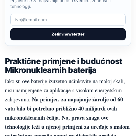
Prijavite se za najvažnije priče o svemiru, znanosti i
tehnologiji.
Želim newsletter
Praktične primjene i budućnost
Mikronuklearnih baterija
Iako su ove baterije izuzetno učinkovite na maloj skali,
nisu namijenjene za aplikacije s visokim energetskim
Na primjer, za napajanje žarulje od 60
zahtjevima.
vata bilo bi potrebno približno 40 milijardi ovih
mikronuklearnih ćelija.
No, prava snaga ove
tehnologije leži u njenoj primjeni za uređaje s malom
potrošnjom energije poput medicinskih uređaja,