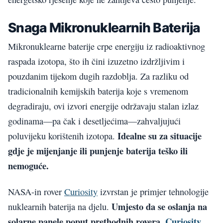
Snaga Mikronuklearnih Baterija
Mikronuklearne baterije crpe energiju iz radioaktivnog
raspada izotopa, što ih čini izuzetno izdržljivim i
pouzdanim tijekom dugih razdoblja. Za razliku od
tradicionalnih kemijskih baterija koje s vremenom
degradiraju, ovi izvori energije održavaju stalan izlaz
godinama—pa čak i desetljećima—zahvaljujući
Idealne su za situacije
poluvijeku korištenih izotopa.
gdje je mijenjanje ili punjenje baterija teško ili
nemoguće.
NASA-in rover
Curiosity
izvrstan je primjer tehnologije
Umjesto da se oslanja na
nuklearnih baterija na djelu.
solarne panele poput prethodnih rovera,
Curiosity