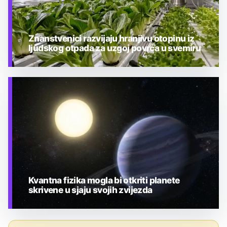
Znanstvenici razvijaju hranjivu otopinu iz
ljudskog otpada za uzgoj povrća u svemiru
TEHNOLOGIJA
Kvantna fizika mogla bi otkriti planete
skrivene u sjaju svojih zvijezda