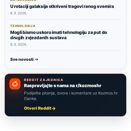
U rotaciji galaksija otkriveni tragovi ranog svemira
8. 8. 2026.
TEHNOLOGIJA
Mogli bismo uskoro imati tehnologiju za put do
drugih zvjezdanih sustava
8. 8. 2026.
Sve novosti
REDDIT ZAJEDNICA
Raspravljajte s nama na r/kozmoshr
Podijelite pitanja, izvore i komentare uz Kozmos.hr
članke.
Otvori Reddit