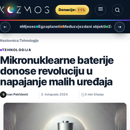
Preskoči na sadržaj
Donacije:
11%
Otvori izbornik
Otvori pretragu
Mjesec
Egzoplaneti
Međuzvjezdani objekti
Zemlja i ok
Naslovnica
Tehnologija
TEHNOLOGIJA
Mikronuklearne baterije
donose revoluciju u
napajanje malih uređaja
Ivan Petričević
3. listopada 2024.
3 min čitanja