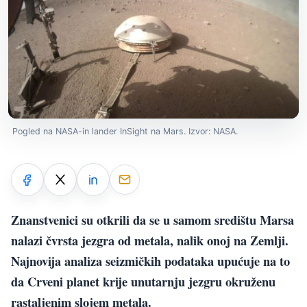
Pogled na NASA-in lander InSight na Mars. Izvor: NASA.
Znanstvenici su otkrili da se u samom središtu Marsa
nalazi čvrsta jezgra od metala, nalik onoj na Zemlji.
Najnovija analiza seizmičkih podataka upućuje na to
da Crveni planet krije unutarnju jezgru okruženu
rastaljenim slojem metala.