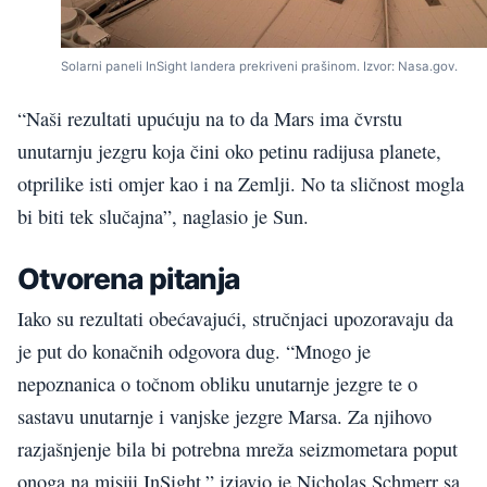
Solarni paneli InSight landera prekriveni prašinom. Izvor: Nasa.gov.
“Naši rezultati upućuju na to da Mars ima čvrstu
unutarnju jezgru koja čini oko petinu radijusa planete,
otprilike isti omjer kao i na Zemlji. No ta sličnost mogla
bi biti tek slučajna”, naglasio je Sun.
Otvorena pitanja
Iako su rezultati obećavajući, stručnjaci upozoravaju da
je put do konačnih odgovora dug. “Mnogo je
nepoznanica o točnom obliku unutarnje jezgre te o
sastavu unutarnje i vanjske jezgre Marsa. Za njihovo
razjašnjenje bila bi potrebna mreža seizmometara poput
onoga na misiji InSight,” izjavio je Nicholas Schmerr sa