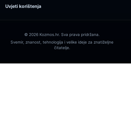
Uvjeti korištenja
© 2026 Kozmos.hr. Sva prava pridržana.
Svemir, znanost, tehnologija i velike ideje za znatiželjne
čitatelje.