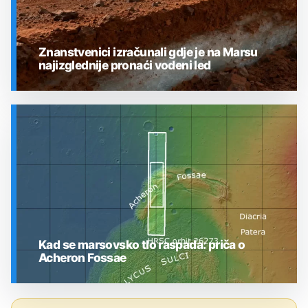
Znanstvenici izračunali gdje je na Marsu
najizglednije pronaći vodeni led
SVEMIR
Kad se marsovsko tlo raspada: priča o
Acheron Fossae