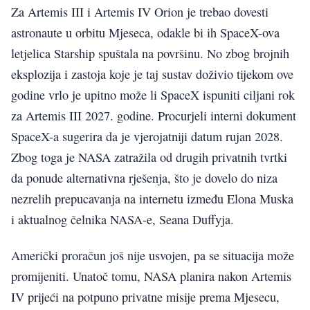
Za Artemis III i Artemis IV Orion je trebao dovesti
astronaute u orbitu Mjeseca, odakle bi ih SpaceX-ova
letjelica Starship spuštala na površinu. No zbog brojnih
eksplozija i zastoja koje je taj sustav doživio tijekom ove
godine vrlo je upitno može li SpaceX ispuniti ciljani rok
za Artemis III 2027. godine. Procurjeli interni dokument
SpaceX-a sugerira da je vjerojatniji datum rujan 2028.
Zbog toga je NASA zatražila od drugih privatnih tvrtki
da ponude alternativna rješenja, što je dovelo do niza
nezrelih prepucavanja na internetu između Elona Muska
i aktualnog čelnika NASA-e, Seana Duffyja.
Američki proračun još nije usvojen, pa se situacija može
promijeniti. Unatoč tomu, NASA planira nakon Artemis
IV prijeći na potpuno privatne misije prema Mjesecu,