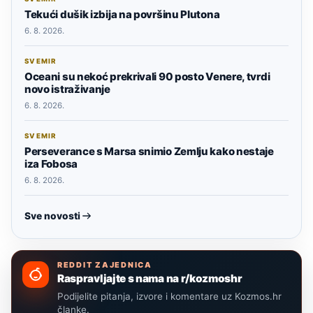
Tekući dušik izbija na površinu Plutona
6. 8. 2026.
SVEMIR
Oceani su nekoć prekrivali 90 posto Venere, tvrdi
novo istraživanje
6. 8. 2026.
SVEMIR
Perseverance s Marsa snimio Zemlju kako nestaje
iza Fobosa
6. 8. 2026.
Sve novosti
REDDIT ZAJEDNICA
Raspravljajte s nama na r/kozmoshr
Podijelite pitanja, izvore i komentare uz Kozmos.hr
članke.