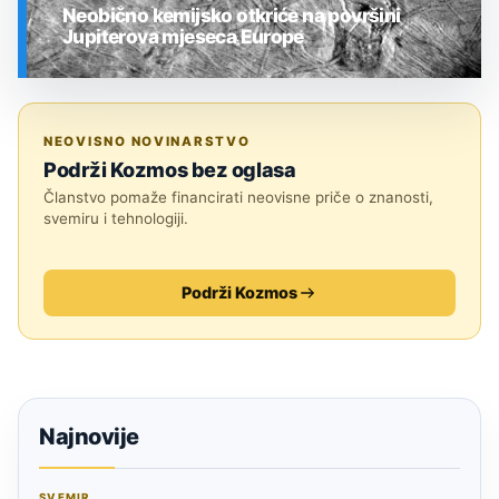
Neobično kemijsko otkriće na površini
Jupiterova mjeseca Europe
SVEMIR
NEOVISNO NOVINARSTVO
Podrži Kozmos bez oglasa
Članstvo pomaže financirati neovisne priče o znanosti,
svemiru i tehnologiji.
Podrži Kozmos
Najnovije
SVEMIR