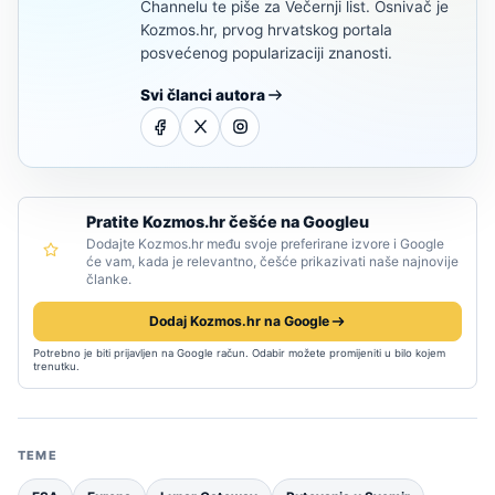
Channelu te piše za Večernji list. Osnivač je
Kozmos.hr, prvog hrvatskog portala
posvećenog popularizaciji znanosti.
Svi članci autora
Pratite Kozmos.hr češće na Googleu
Dodajte Kozmos.hr među svoje preferirane izvore i Google
će vam, kada je relevantno, češće prikazivati naše najnovije
članke.
Dodaj Kozmos.hr na Google
Potrebno je biti prijavljen na Google račun. Odabir možete promijeniti u bilo kojem
trenutku.
TEME