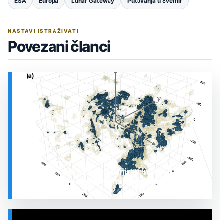
ESA
Europa
Lunar Gateway
Putovanja u Svemir
NASTAVI ISTRAŽIVATI
Povezani članci
Prostor oko Sunca nije miran: nova 3D karta
otkrila plin koji stalno mijenja stanje