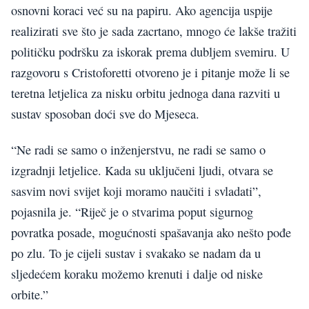
osnovni koraci već su na papiru. Ako agencija uspije
realizirati sve što je sada zacrtano, mnogo će lakše tražiti
političku podršku za iskorak prema dubljem svemiru. U
razgovoru s Cristoforetti otvoreno je i pitanje može li se
teretna letjelica za nisku orbitu jednoga dana razviti u
sustav sposoban doći sve do Mjeseca.
“Ne radi se samo o inženjerstvu, ne radi se samo o
izgradnji letjelice. Kada su uključeni ljudi, otvara se
sasvim novi svijet koji moramo naučiti i svladati”,
pojasnila je. “Riječ je o stvarima poput sigurnog
povratka posade, mogućnosti spašavanja ako nešto pođe
po zlu. To je cijeli sustav i svakako se nadam da u
sljedećem koraku možemo krenuti i dalje od niske
orbite.”