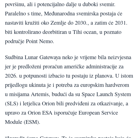
površinu, ali i potencijalno dalje u duboki svemir.
Paralelno s time, Međunarodna svemirska postaja će
nastaviti kružiti oko Zemlje do 2030., a zatim će 2031.
biti kontrolirano deorbitiran u Tihi ocean, u poznato
područje Point Nemo.
Sudbina Lunar Gatewaya neko je vrijeme bila neizvjesna
jer je predloženi proračun američke administracije za
2026. u potpunosti izbacio tu postaju iz planova. U istom
prijedlogu ukinuta je i potreba za europskim hardverom
u misijama Artemis, budući da su Space Launch System
(SLS) i letjelica Orion bili predviđeni za otkazivanje, a
upravo za Orion ESA isporučuje European Service
Module (ESM).
“Izgradit ćemo Gateway. To je svemirska postaja koja će