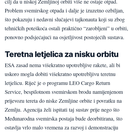
cilj da u niskoj Zemljinoj orbiti više ne ostaje otpad.
Problem svemirskog otpada i dalje je izuzetno ozbiljan,
što pokazuju i nedavni slučajevi tajkonauta koji su zbog
tehničkih poteškoća ostali praktično “zarobljeni” u orbiti,
ponovno podsjećajući na osjetljivost postojećih sustava.
Teretna letjelica za nisku orbitu
ESA zasad nema višekratno upotrebljive rakete, ali bi
uskoro mogla dobiti višekratno upotrebljivu teretnu
letjelicu. Riječ je o programu LEO Cargo Return
Service, bespilotnom svemirskom brodu namijenjenom
prijevozu tereta do niske Zemljine orbite i povratku na
Zemlju. Agencija želi ispitati taj sustav prije nego što
Međunarodna svemirska postaja bude deorbitirana, što
ostavlja vrlo malo vremena za razvoj i demonstraciju