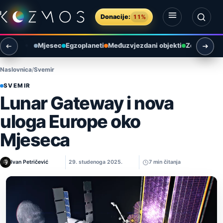
Preskoči na sadržaj
Donacije:
11%
Otvori izbornik
Otvori pretragu
Mjesec
Egzoplaneti
Međuzvjezdani objekti
Zemlja i ok
Naslovnica
Svemir
SVEMIR
Lunar Gateway i nova
uloga Europe oko
Mjeseca
Ivan Petričević
29. studenoga 2025.
7 min čitanja