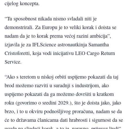
cijelog koncepta.
“Tu sposobnost nikada nismo svladali niti je
demonstrirali. Za Europu je to veliki korak i doista se
nadam da je to korak prema većoj razini ambicija”,
izjavila je za IFLScience astronautkinja Samantha
Cristoforetti, koja vodi inicijativu LEO Cargo Return
Service.
“Ako s teretom u niskoj orbiti uspijemo pokazati da taj
brod možemo razviti u suradnji s industrijom, ako
uspijemo pokazati da ga možemo dovršiti u kratkom
roku (govorimo o sredini 2029.), što je doista jako, jako
brzo, i to u okviru podnošljivog proračuna, nadam se da
će to državama članicama dati hrabrosti i sigurnost da se
usude na sljedeći korak, a to je, naravno, prijevoz ljudi”,