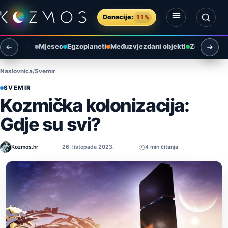
Preskoči na sadržaj
Donacije:
11%
Otvori izbornik
Otvori pretragu
Mjesec
Egzoplaneti
Međuzvjezdani objekti
Zemlja i ok
Naslovnica
Svemir
SVEMIR
Kozmička kolonizacija:
Gdje su svi?
Kozmos.hr
26. listopada 2023.
4 min čitanja