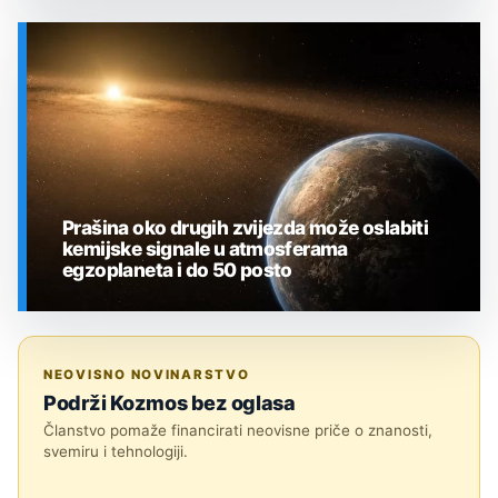
SVEMIR
Prašina oko drugih zvijezda može oslabiti
kemijske signale u atmosferama
egzoplaneta i do 50 posto
SVEMIR
NEOVISNO NOVINARSTVO
Podrži Kozmos bez oglasa
Članstvo pomaže financirati neovisne priče o znanosti,
svemiru i tehnologiji.