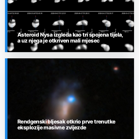
Asteroid Nysa izgleda kao tri spojena tijela,
a uz njega je otkriven mali mjesec
SVEMIR
Rendgenski bljesak otkrio prve trenutke
eksplozije masivne zvijezde