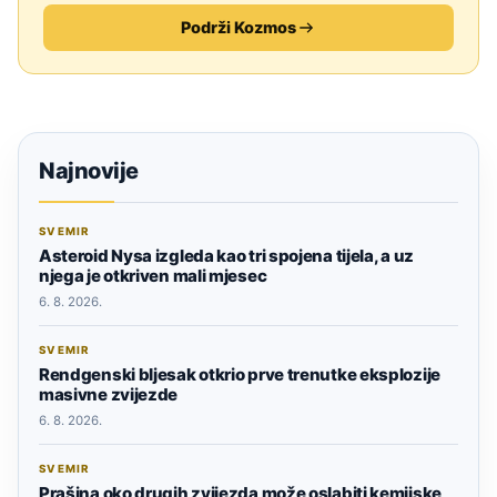
Podrži Kozmos
Najnovije
SVEMIR
Asteroid Nysa izgleda kao tri spojena tijela, a uz
njega je otkriven mali mjesec
6. 8. 2026.
SVEMIR
Rendgenski bljesak otkrio prve trenutke eksplozije
masivne zvijezde
6. 8. 2026.
SVEMIR
Prašina oko drugih zvijezda može oslabiti kemijske