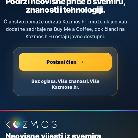
Podrži neovisne priče o svemiru,
znanosti i tehnologiji.
Članstvo pomaže održati Kozmos.hr i može uključivati
dodatne sadržaje na Buy Me a Coffee, dok članci na
Kozmos.hr-u ostaju javno dostupni.
Postani član
Bez oglasa. Više znanosti. Više
Kozmosa.hr.
Podnožje stranice
Neovisne vijesti iz svemira,