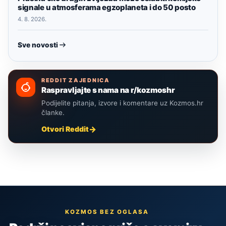
signale u atmosferama egzoplaneta i do 50 posto
4. 8. 2026.
Sve novosti
REDDIT ZAJEDNICA
Raspravljajte s nama na r/kozmoshr
Podijelite pitanja, izvore i komentare uz Kozmos.hr
članke.
Otvori Reddit
KOZMOS BEZ OGLASA