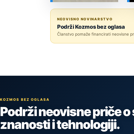
SVEMIR
NEOVISNO NOVINARSTVO
Podrži Kozmos bez oglasa
Članstvo pomaže financirati neovisne pri
KOZMOS BEZ OGLASA
Podrži neovisne priče o
znanosti i tehnologiji.