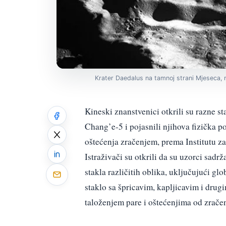
Krater Daedalus na tamnoj strani Mjeseca, n
Kineski znanstvenici otkrili su razne s
Chang’e-5 i pojasnili njihova fizička po
oštećenja zračenjem, prema Institutu z
Istraživači su otkrili da su uzorci sadrž
stakla različitih oblika, uključujući glo
staklo sa špricavim, kapljicavim i dru
taloženjem pare i oštećenjima od zračen