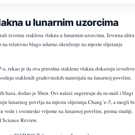
vlakna u lunarnim uzorcima
cirali izvorna staklena vlakna u lunarnim uzorcima. Izvorna ultra
 na relativno blago udarno okruženje na mjestu slijetanja
-a, rekao je da ova prirodna staklena vlakna dokazuju izvedivo
vodnju staklenih građevinskih materijala na lunarnoj površini.
h baza, dodao je Shen. Ovi nalazi sugeriraju da su mali i blagi
nju lunarnog površja na mjestu slijetanja Chang’e-5, a mogli bi
iju vode i svemirsko vrijeme na lunarnoj površini, prema studiji.
al Science Review.