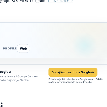
am grupi. KOZMOS Telegram –
t.me/kozmoshr
Web
PROFILI
oogleu
Dodaj Kozmos.hr na Google
rane izvore i Google će vam,
Potrebno je biti prijavljen na Google račun. Odabir
 naše najnovije članke.
možete promijeniti u bilo kojem trenutku.
i