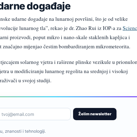
darne događaje
enske udarne događaje na lunarnoj površini, što je od velike
evolucije lunarnog tla”, rekao je dr. Zhao Rui iz IOP-a za
Scien
arni proizvodi, poput mikro i nano-skale staklenih kapljica i
olit značajno mijenjao čestim bombardiranjem mikrometeorita.
tjecajem solarnog vjetra i raširene plinske vezikule u prionulo
etra u modificiranju lunarnog regolita na srednjoj i visokoj
raživači u svojoj studiji.
Želim newsletter
, znanosti i tehnologiji.