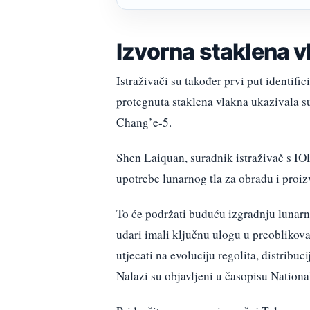
Izvorna staklena 
Istraživači su također prvi put identifi
protegnuta staklena vlakna ukazivala su
Chang’e-5.
Shen Laiquan, suradnik istraživač s IOP
upotrebe lunarnog tla za obradu i proiz
To će podržati buduću izgradnju lunarni
udari imali ključnu ulogu u preoblikova
utjecati na evoluciju regolita, distribuc
Nalazi su objavljeni u časopisu Nation