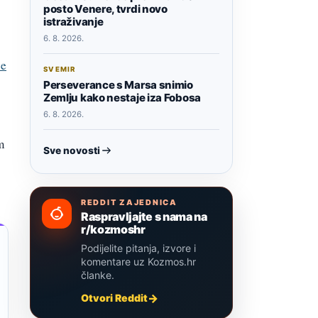
posto Venere, tvrdi novo
istraživanje
6. 8. 2026.
ce
SVEMIR
Perseverance s Marsa snimio
Zemlju kako nestaje iza Fobosa
6. 8. 2026.
m
Sve novosti
REDDIT ZAJEDNICA
Raspravljajte s nama na
r/kozmoshr
Podijelite pitanja, izvore i
komentare uz Kozmos.hr
članke.
Otvori Reddit