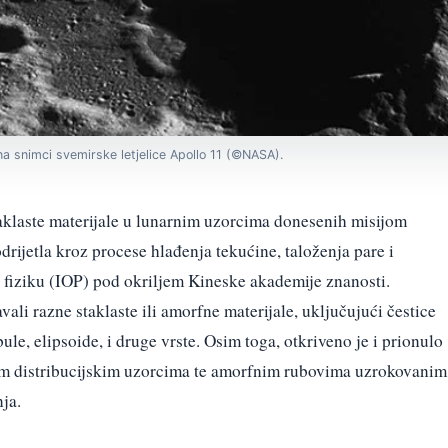
a snimci svemirske letjelice Apollo 11 (©NASA).
taklaste materijale u lunarnim uzorcima donesenih misijom
drijetla kroz procese hlađenja tekućine, taloženja pare i
a fiziku (IOP) pod okriljem Kineske akademije znanosti.
avali razne staklaste ili amorfne materijale, uključujući čestice
bule, elipsoide, i druge vrste. Osim toga, otkriveno je i prionulo
gim distribucijskim uzorcima te amorfnim rubovima uzrokovanim
ja.