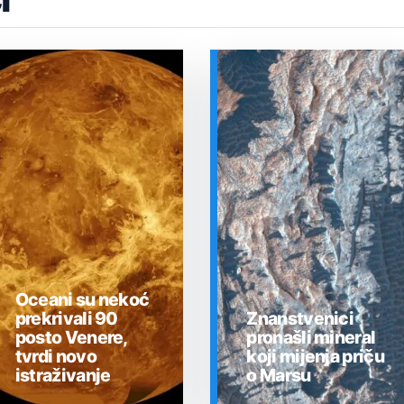
Oceani su nekoć
prekrivali 90
Znanstvenici
posto Venere,
pronašli mineral
tvrdi novo
koji mijenja priču
istraživanje
o Marsu