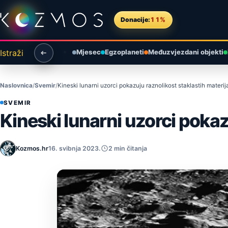
Preskoči na sadržaj
Donacije:
11%
Istraži
Mjesec
Egzoplaneti
Međuzvjezdani objekti
Naslovnica
Svemir
Kineski lunarni uzorci pokazuju raznolikost staklastih materi
SVEMIR
Kineski lunarni uzorci pokaz
Kozmos.hr
16. svibnja 2023.
2 min čitanja