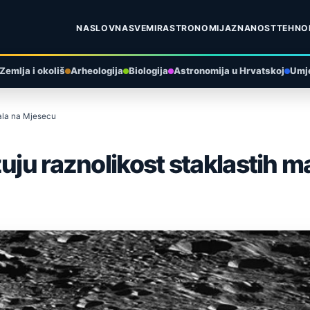
NASLOVNA
SVEMIR
ASTRONOMIJA
ZNANOST
TEHNO
Zemlja i okoliš
Arheologija
Biologija
Astronomija u Hrvatskoj
Umje
jala na Mjesecu
uju raznolikost staklastih m