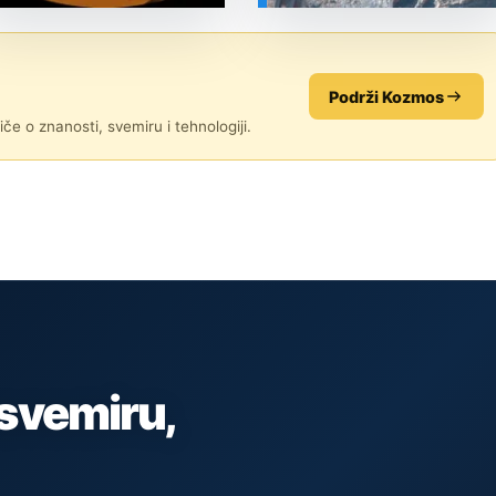
SVEMIR
SVEMIR
Podrži Kozmos
če o znanosti, svemiru i tehnologiji.
 svemiru,