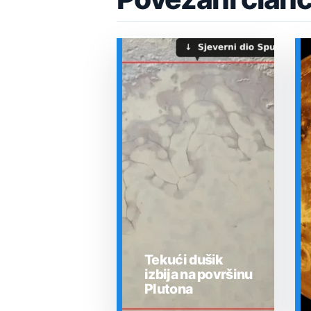
Tekući dušik
izbija na površinu
Plutona