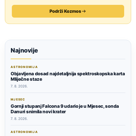
Podrži Kozmos
Najnovije
ASTRONOMIJA
Objavljena dosad najdetaljnija spektroskopska karta
Mliječne staze
7. 8. 2026.
MJESEC
Gornji stupanj Falcona 9 udario je u Mjesec, sonda
Danuri snimila novi krater
7. 8. 2026.
ASTRONOMIJA