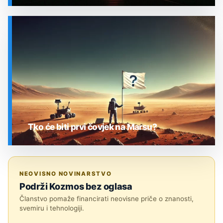
SVEMIR
Tko će biti prvi čovjek na Marsu?
SVEMIR
NEOVISNO NOVINARSTVO
Podrži Kozmos bez oglasa
Članstvo pomaže financirati neovisne priče o znanosti,
svemiru i tehnologiji.