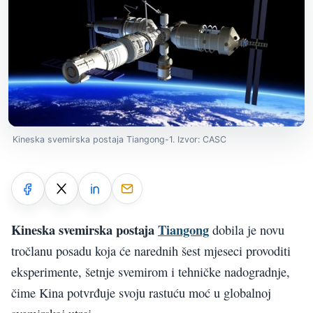
Kineska svemirska postaja Tiangong-1. Izvor: CASC
Kineska svemirska postaja
Tiangong
dobila je novu
tročlanu posadu koja će narednih šest mjeseci provoditi
eksperimente, šetnje svemirom i tehničke nadogradnje,
čime Kina potvrđuje svoju rastuću moć u globalnoj