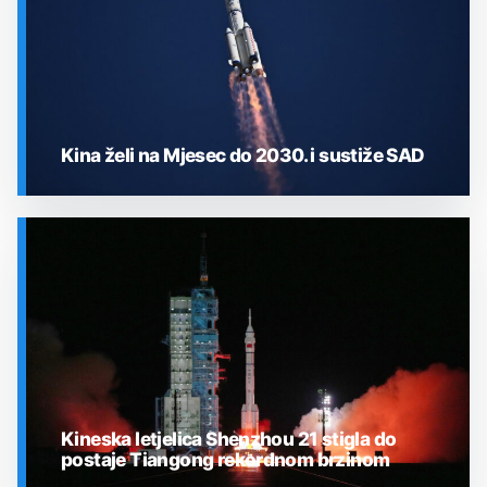
Kina želi na Mjesec do 2030. i sustiže SAD
SVEMIR
Kineska letjelica Shenzhou 21 stigla do
postaje Tiangong rekordnom brzinom