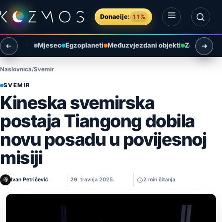
Preskoči na sadržaj
Donacije:
11%
Otvori izbornik
Otvori pretragu
Mjesec
Egzoplaneti
Međuzvjezdani objekti
Zemlja i ok
Naslovnica
Svemir
SVEMIR
Kineska svemirska
postaja Tiangong dobila
novu posadu u povijesnoj
misiji
Ivan Petričević
29. travnja 2025.
2 min čitanja