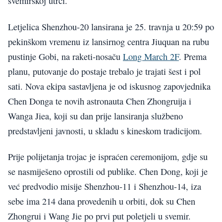
svemirskoj utrci.
Letjelica Shenzhou-20 lansirana je 25. travnja u 20:59 po
pekinškom vremenu iz lansirnog centra Jiuquan na rubu
pustinje Gobi, na raketi-nosaču
Long March 2F
. Prema
planu, putovanje do postaje trebalo je trajati šest i pol
sati. Nova ekipa sastavljena je od iskusnog zapovjednika
Chen Donga te novih astronauta Chen Zhongruija i
Wanga Jiea, koji su dan prije lansiranja službeno
predstavljeni javnosti, u skladu s kineskom tradicijom.
Prije polijetanja trojac je ispraćen ceremonijom, gdje su
se nasmiješeno oprostili od publike. Chen Dong, koji je
već predvodio misije Shenzhou-11 i Shenzhou-14, iza
sebe ima 214 dana provedenih u orbiti, dok su Chen
Zhongrui i Wang Jie po prvi put poletjeli u svemir.