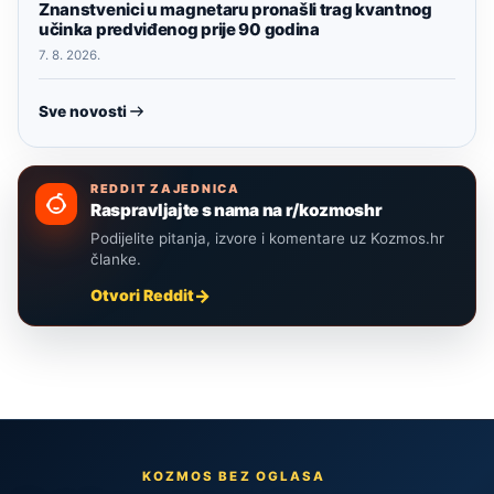
Znanstvenici u magnetaru pronašli trag kvantnog
učinka predviđenog prije 90 godina
7. 8. 2026.
Sve novosti
REDDIT ZAJEDNICA
Raspravljajte s nama na r/kozmoshr
Podijelite pitanja, izvore i komentare uz Kozmos.hr
članke.
Otvori Reddit
KOZMOS BEZ OGLASA