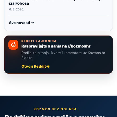
iza Fobosa
6. 8. 2026.
Sve novosti
REDDIT ZAJEDNICA
Raspravljajte s nama na r/kozmoshr
Podijelite pitanja, izvore i komentare uz Kozmos.hr
članke.
Otvori Reddit
KOZMOS BEZ OGLASA