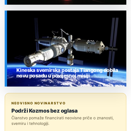
SVEMIR
Kineska svemirska postaja Tiangong dobila
novu posadu u povijesnoj misiji
SVEMIR
NEOVISNO NOVINARSTVO
Podrži Kozmos bez oglasa
Članstvo pomaže financirati neovisne priče o znanosti,
svemiru i tehnologiji.