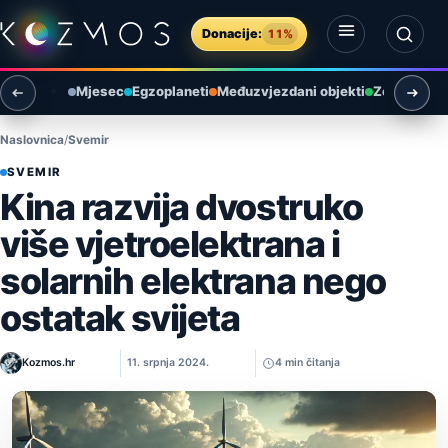
Preskoči na sadržaj
Donacije:
11%
Otvori izbornik
Otvori pretragu
Mjesec
Egzoplaneti
Međuzvjezdani objekti
Zemlja i ok
Naslovnica
Svemir
SVEMIR
Kina razvija dvostruko
više vjetroelektrana i
solarnih elektrana nego
ostatak svijeta
Kozmos.hr
11. srpnja 2024.
4 min čitanja