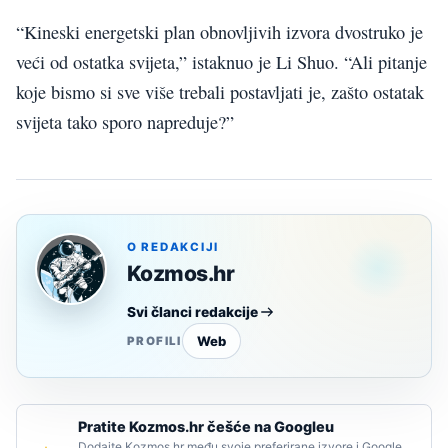
“Kineski energetski plan obnovljivih izvora dvostruko je
veći od ostatka svijeta,” istaknuo je Li Shuo. “Ali pitanje
koje bismo si sve više trebali postavljati je, zašto ostatak
svijeta tako sporo napreduje?”
O REDAKCIJI
Kozmos.hr
Svi članci redakcije
Web
PROFILI
Pratite Kozmos.hr češće na Googleu
Dodajte Kozmos.hr među svoje preferirane izvore i Google