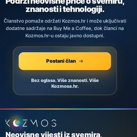
Podrži neovisne priče o svemiru,
znanosti i tehnologiji.
Članstvo pomaže održati Kozmos.hr i može uključivati
dodatne sadržaje na Buy Me a Coffee, dok članci na
Kozmos.hr-u ostaju javno dostupni.
Postani član
Bez oglasa. Više znanosti. Više
Kozmosa.hr.
Podnožje stranice
Neovisne vijesti iz svemira,