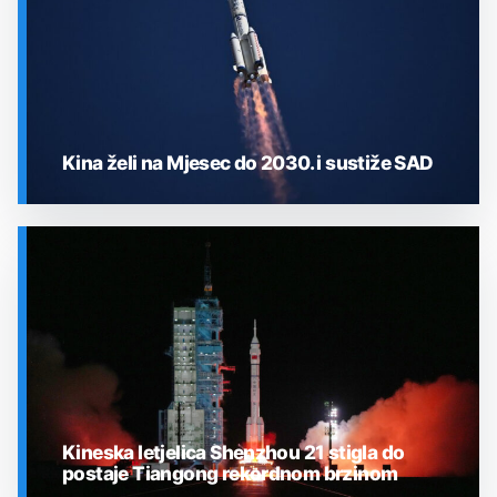
Kina želi na Mjesec do 2030. i sustiže SAD
SVEMIR
Kineska letjelica Shenzhou 21 stigla do
postaje Tiangong rekordnom brzinom