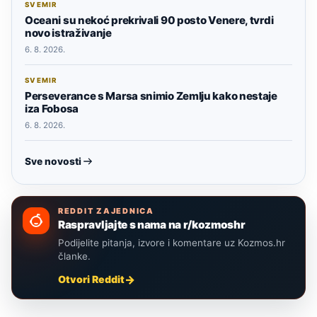
SVEMIR
Oceani su nekoć prekrivali 90 posto Venere, tvrdi
novo istraživanje
6. 8. 2026.
SVEMIR
Perseverance s Marsa snimio Zemlju kako nestaje
iza Fobosa
6. 8. 2026.
Sve novosti
REDDIT ZAJEDNICA
Raspravljajte s nama na r/kozmoshr
Podijelite pitanja, izvore i komentare uz Kozmos.hr
članke.
Otvori Reddit