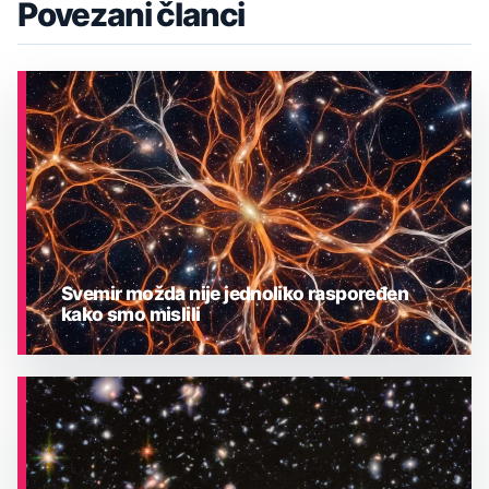
Povezani članci
Svemir možda nije jednoliko raspoređen
kako smo mislili
ASTRONOMIJA