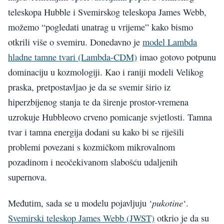
teleskopa Hubble i Svemirskog teleskopa James Webb,
možemo “pogledati unatrag u vrijeme” kako bismo
otkrili više o svemiru. Donedavno je
model Lambda
hladne tamne tvari (Lambda-CDM)
imao gotovo potpunu
dominaciju u kozmologiji. Kao i raniji modeli Velikog
praska, pretpostavljao je da se svemir širio iz
hiperzbijenog stanja te da širenje prostor-vremena
uzrokuje Hubbleovo crveno pomicanje svjetlosti. Tamna
tvar i tamna energija dodani su kako bi se riješili
problemi povezani s kozmičkom mikrovalnom
pozadinom i neočekivanom slabošću udaljenih
supernova.
pukotine
Međutim, sada se u modelu pojavljuju ‘
‘.
Svemirski teleskop James Webb (JWST)
otkrio je da su