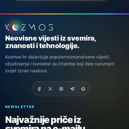
Podnožje stranice
Neovisne vijesti iz svemira,
znanosti i tehnologije.
Kozmos.hr objavljuje popularnoznanstvene vijesti,
objašnjenja i kontekst za čitatelje koji žele razumjeti
svijet izvan naslova.
NEWSLETTER
Najvažnije priče iz
svemira na e-mailu.