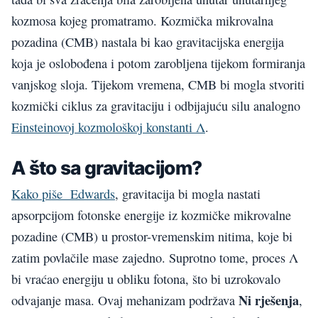
kozmosa kojeg promatramo. Kozmička mikrovalna
pozadina (CMB) nastala bi kao gravitacijska energija
koja je oslobođena i potom zarobljena tijekom formiranja
vanjskog sloja. Tijekom vremena, CMB bi mogla stvoriti
kozmički ciklus za gravitaciju i odbijajuću silu analogno
Einsteinovoj kozmološkoj konstanti Λ
.
A što sa gravitacijom?
Kako piše Edwards
, gravitacija bi mogla nastati
apsorpcijom fotonske energije iz kozmičke mikrovalne
pozadine (CMB) u prostor-vremenskim nitima, koje bi
zatim povlačile mase zajedno. Suprotno tome, proces Λ
bi vraćao energiju u obliku fotona, što bi uzrokovalo
Ni rješenja
odvajanje masa. Ovaj mehanizam podržava
,