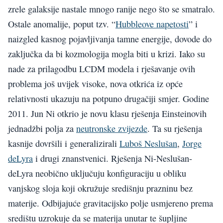
zrele galaksije nastale mnogo ranije nego što se smatralo.
Ostale anomalije, poput tzv. “
Hubbleove napetosti
” i
naizgled kasnog pojavljivanja tamne energije, dovode do
zaključka da bi kozmologija mogla biti u krizi. Iako su
nade za prilagodbu LCDM modela i rješavanje ovih
problema još uvijek visoke, nova otkrića iz opće
relativnosti ukazuju na potpuno drugačiji smjer. Godine
2011. Jun Ni otkrio je novu klasu rješenja Einsteinovih
jednadžbi polja za
neutronske zvijezde
. Ta su rješenja
kasnije dovršili i generalizirali
Luboš Neslušan
,
Jorge
deLyra
i drugi znanstvenici. Rješenja Ni-Neslušan-
deLyra neobično uključuju konfiguraciju u obliku
vanjskog sloja koji okružuje središnju prazninu bez
materije. Odbijajuće gravitacijsko polje usmjereno prema
središtu uzrokuje da se materija unutar te šupljine