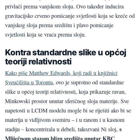
privlači prema vanjskom sloju. Ovo također inducira
gravitacijsko crveno pomicanje svjetlosti koja se kreće od
vanjskog sloja prema središtu i plavo pomicanje
svjetlosti koja se vraća prema sloju.
Kontra standardne slike u općoj
teoriji relativnosti
Kako piše Matthew Edwards, koji radi u knjižnici
Sveučilišta u Torontu
, ovo je suprotno od standardne
slike u općoj teoriji relativnosti, koja prikazuje ravan,
Minkowski prostor unutar sferičnog sloja materije. Sve
napetosti u LCDM modelu mogle bi se riješiti ako bi se
materija u vidljivom svemiru – i u ranom i u kasnom
s
stadiju – koncentrirala u debeli, takozvani Ni sloj,
Mliječnom stazom blizu središta unutar KBC