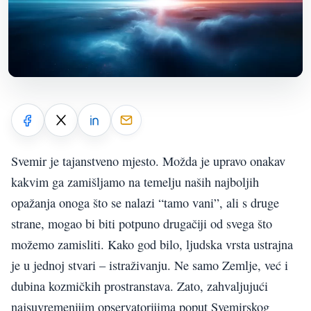
Svemir je tajanstveno mjesto. Možda je upravo onakav
kakvim ga zamišljamo na temelju naših najboljih
opažanja onoga što se nalazi “tamo vani”, ali s druge
strane, mogao bi biti potpuno drugačiji od svega što
možemo zamisliti. Kako god bilo, ljudska vrsta ustrajna
je u jednoj stvari – istraživanju. Ne samo Zemlje, već i
dubina kozmičkih prostranstava. Zato, zahvaljujući
najsuvremenijim opservatorijima poput Svemirskog