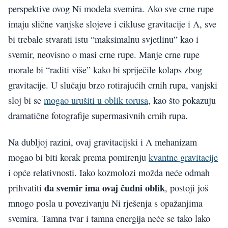
perspektive ovog Ni modela svemira. Ako sve crne rupe
imaju slične vanjske slojeve i cikluse gravitacije i Λ, sve
bi trebale stvarati istu “maksimalnu svjetlinu” kao i
svemir, neovisno o masi crne rupe. Manje crne rupe
morale bi “raditi više” kako bi spriječile kolaps zbog
gravitacije. U slučaju brzo rotirajućih crnih rupa, vanjski
sloj bi se
mogao urušiti u oblik torusa
, kao što pokazuju
dramatične fotografije supermasivnih crnih rupa.
Na dubljoj razini, ovaj gravitacijski i Λ mehanizam
mogao bi biti korak prema pomirenju
kvantne gravitacije
i opće relativnosti. Iako kozmolozi možda neće odmah
da svemir ima ovaj čudni oblik
prihvatiti
, postoji još
mnogo posla u povezivanju Ni rješenja s opažanjima
svemira. Tamna tvar i tamna energija neće se tako lako