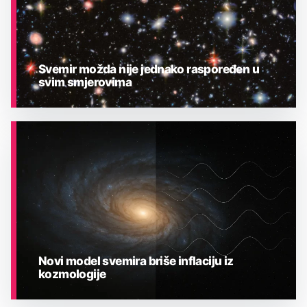
Svemir možda nije jednako raspoređen u
svim smjerovima
ASTRONOMIJA
Novi model svemira briše inflaciju iz
kozmologije