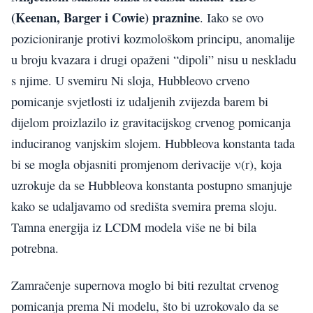
(Keenan, Barger i Cowie) praznine
. Iako se ovo
pozicioniranje protivi kozmološkom principu, anomalije
u broju kvazara i drugi opaženi “dipoli” nisu u neskladu
s njime. U svemiru Ni sloja, Hubbleovo crveno
pomicanje svjetlosti iz udaljenih zvijezda barem bi
dijelom proizlazilo iz gravitacijskog crvenog pomicanja
induciranog vanjskim slojem. Hubbleova konstanta tada
bi se mogla objasniti promjenom derivacije ν(r), koja
uzrokuje da se Hubbleova konstanta postupno smanjuje
kako se udaljavamo od središta svemira prema sloju.
Tamna energija iz LCDM modela više ne bi bila
potrebna.
Zamračenje supernova moglo bi biti rezultat crvenog
pomicanja prema Ni modelu, što bi uzrokovalo da se