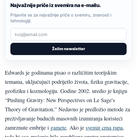
Najvažnije priče iz svemira na e-mailu.
Prijavite se za najvažnije priče o svemiru, znanosti i
tehnologiji.
Želim newsletter
Edwards je godinama pisao o različitim teorijskim
temama, uključujući podrijetlo života, fiziku gravitacije,
geofiziku i kozmologiju. Godine 2002. uredio je knjigu
“Pushing Gravity: New Perspectives on Le Sage’s
Theory of Gravitation.” Nedavno je predložio metode za
preživljavanje budućih masovnih izumiranja koristeći
zamrznute embrije i
gamete
. Ako je
svemir crna rupa
,
tada bi sva zračenja bila zarobljena unutar unutarnjeg