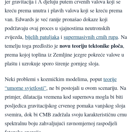
jer gravitacija i Λ djeluju putem crvenih valova koji se
kreću prema unutra i plavih valova koji se kreću prema
van. Edwards je već ranije pronašao dokaze koji
podržavaju ovaj proces u sjajnostima neutronskih
zvijezda,
bijelih patuljaka
i
supermasivnih crnih rupa
. Na
novu teoriju tektonike ploča
temelju toga predložio je
,
prema kojoj toplina iz Zemljine jezgre pokreće valove u
plaštu i uzrokuje sporo širenje gornjeg sloja.
Neki problemi s kozmičkim modelima, poput
teorije
“umorne svjetlosti”
, ne bi postojali u ovom scenariju. Na
primjer, dilatacija vremena kod supernova mogla bi biti
posljedica gravitacijskog crvenog pomaka vanjskog sloja
svemira, dok bi CMB zadržala svoju karakterističnu crnu
spektralnu boju zahvaljujući ravnomjernoj raspodjeli
fotonske energije.