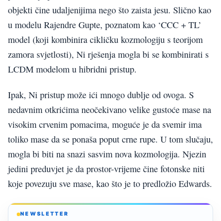
objekti čine udaljenijima nego što zaista jesu. Slično kao
u modelu Rajendre Gupte, poznatom kao ‘CCC + TL’
model (koji kombinira cikličku kozmologiju s teorijom
zamora svjetlosti), Ni rješenja mogla bi se kombinirati s
LCDM modelom u hibridni pristup.
Ipak, Ni pristup može ići mnogo dublje od ovoga. S
nedavnim otkrićima neočekivano velike gustoće mase na
visokim crvenim pomacima, moguće je da svemir ima
toliko mase da se ponaša poput crne rupe. U tom slučaju,
mogla bi biti na snazi sasvim nova kozmologija. Njezin
jedini preduvjet je da prostor-vrijeme čine fotonske niti
koje povezuju sve mase, kao što je to predložio Edwards.
NEWSLETTER