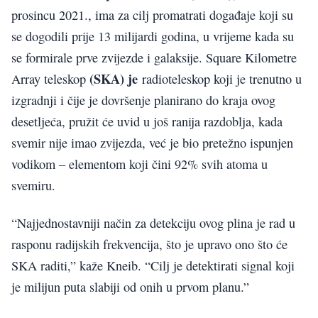
prosincu 2021., ima za cilj promatrati događaje koji su
se dogodili prije 13 milijardi godina, u vrijeme kada su
se formirale prve zvijezde i galaksije. Square Kilometre
(SKA) je
Array teleskop
radioteleskop koji je trenutno u
izgradnji i čije je dovršenje planirano do kraja ovog
desetljeća, pružit će uvid u još ranija razdoblja, kada
svemir nije imao zvijezda, već je bio pretežno ispunjen
vodikom – elementom koji čini 92% svih atoma u
svemiru.
“Najjednostavniji način za detekciju ovog plina je rad u
rasponu radijskih frekvencija, što je upravo ono što će
SKA raditi,” kaže Kneib. “Cilj je detektirati signal koji
je milijun puta slabiji od onih u prvom planu.”