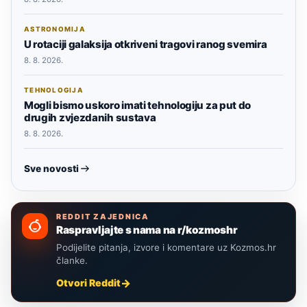
ASTRONOMIJA
U rotaciji galaksija otkriveni tragovi ranog svemira
8. 8. 2026.
TEHNOLOGIJA
Mogli bismo uskoro imati tehnologiju za put do
drugih zvjezdanih sustava
8. 8. 2026.
Sve novosti
REDDIT ZAJEDNICA
Raspravljajte s nama na r/kozmoshr
Podijelite pitanja, izvore i komentare uz Kozmos.hr
članke.
Otvori Reddit