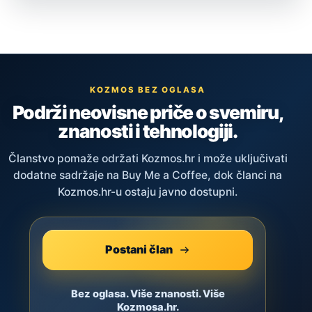
KOZMOS BEZ OGLASA
Podrži neovisne priče o svemiru,
znanosti i tehnologiji.
Članstvo pomaže održati Kozmos.hr i može uključivati
dodatne sadržaje na Buy Me a Coffee, dok članci na
Kozmos.hr-u ostaju javno dostupni.
Postani član
Bez oglasa. Više znanosti. Više
Kozmosa.hr.