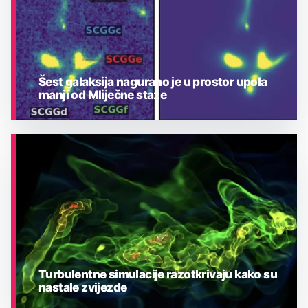
Šest galaksija nagurano je u prostor upola
manji od Mliječne staze
ASTRONOMIJA
Turbulentne simulacije razotkrivaju kako su
nastale zvijezde