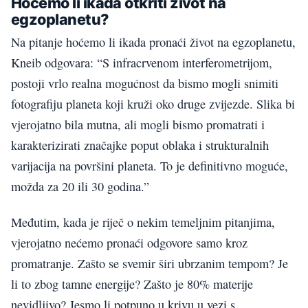
Hoćemo li ikada otkriti život na
egzoplanetu?
Na pitanje hoćemo li ikada pronaći život na egzoplanetu,
Kneib odgovara: “S infracrvenom interferometrijom,
postoji vrlo realna mogućnost da bismo mogli snimiti
fotografiju planeta koji kruži oko druge zvijezde. Slika bi
vjerojatno bila mutna, ali mogli bismo promatrati i
karakterizirati značajke poput oblaka i strukturalnih
varijacija na površini planeta. To je definitivno moguće,
možda za 20 ili 30 godina.”
Međutim, kada je riječ o nekim temeljnim pitanjima,
vjerojatno nećemo pronaći odgovore samo kroz
promatranje. Zašto se svemir širi ubrzanim tempom? Je
li to zbog tamne energije? Zašto je 80% materije
nevidljivo? Jesmo li potpuno u krivu u vezi s