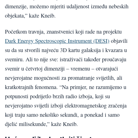
dimenzije, možemo mjeriti udaljenost između nebeskih
objekata,” kaže Kneib.
Početkom travnja, znanstvenici koji rade na projektu
Dark Energy Spectroscopic Instrument (DESI)
objavili
su da su stvorili najveću 3D kartu galaksija i kvazara u
svemiru. Ali to nije sve: istraživači također proučavaju
svemir u četvrtoj dimenziji – vremenu – otvarajući
nevjerojatne mogućnosti za promatranje svijetlih, ali
kratkotrajnih fenomena. “Na primjer, ne razumijemo u
potpunosti podrijetlo brzih radio izboja, koji su
nevjerojatno svijetli izboji elektromagnetskog zračenja
koji traju samo nekoliko sekundi, a ponekad i samo
djelić milisekunde,” kaže Kneib.