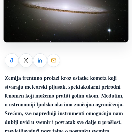
Zemlja trentuno prolazi kroz ostatke kometa koji
stvaraju meteorski pljusak, spektakularni prirodni
fenomen koji možemo pratiti golim okom. Međutim,
u astronomiji ljudsko oko ima značajna ograničenja.
Srećom, sve napredniji instrumenti omogućuju nam
dublji uvid u svemir i povratak sve dalje u prošlost,
rasvjetljavajući nove tajne o postanku svemira.