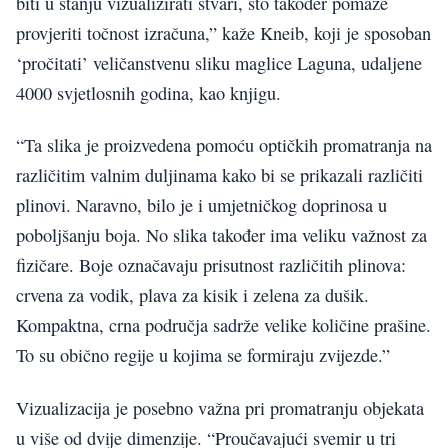
biti u stanju vizualizirati stvari, što također pomaže
provjeriti točnost izračuna,” kaže Kneib, koji je sposoban
‘pročitati’ veličanstvenu sliku maglice Laguna, udaljene
4000 svjetlosnih godina, kao knjigu.
“Ta slika je proizvedena pomoću optičkih promatranja na
različitim valnim duljinama kako bi se prikazali različiti
plinovi. Naravno, bilo je i umjetničkog doprinosa u
poboljšanju boja. No slika također ima veliku važnost za
fizičare. Boje označavaju prisutnost različitih plinova:
crvena za vodik, plava za kisik i zelena za dušik.
Kompaktna, crna područja sadrže velike količine prašine.
To su obično regije u kojima se formiraju zvijezde.”
Vizualizacija je posebno važna pri promatranju objekata
u više od dvije dimenzije. “Proučavajući svemir u tri