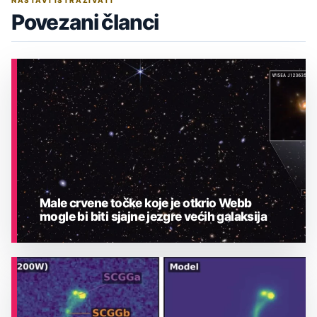
NASTAVI ISTRAŽIVATI
Povezani članci
Male crvene točke koje je otkrio Webb
mogle bi biti sjajne jezgre većih galaksija
ASTRONOMIJA