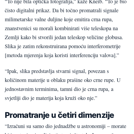
“To nije bila optička fotografija,” kaže Kneib. “To je bio
čisto digitalni prikaz. Da bi točno promatrali signale
milimetarske valne duljine koje emitira crna rupa,
znanstvenici su morali kombinirati više teleskopa na
Zemlji kako bi stvorili jedan teleskop veličine globusa.
Slika je zatim rekonstruirana pomoću interferometrije
[metoda mjerenja koja koristi interferenciju valova].”
“Ipak, slika predstavlja stvarni signal, povezan s
količinom materije u oblaku prašine oko crne rupe. U
jednostavnim terminima, tamni dio je crna rupa, a
svjetliji dio je materija koja kruži oko nje.”
Promatranje u četiri dimenzije
“Izračuni su samo dio jednadžbe u astronomiji – morate