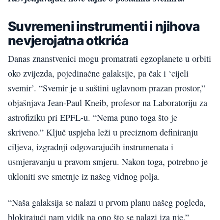
Suvremeni instrumenti i njihova
nevjerojatna otkrića
Danas znanstvenici mogu promatrati egzoplanete u orbiti
oko zvijezda, pojedinačne galaksije, pa čak i ‘cijeli
svemir’. “Svemir je u suštini uglavnom prazan prostor,”
objašnjava Jean-Paul Kneib, profesor na Laboratoriju za
astrofiziku pri EPFL-u. “Nema puno toga što je
skriveno.” Ključ uspjeha leži u preciznom definiranju
ciljeva, izgradnji odgovarajućih instrumenata i
usmjeravanju u pravom smjeru. Nakon toga, potrebno je
ukloniti sve smetnje iz našeg vidnog polja.
“Naša galaksija se nalazi u prvom planu našeg pogleda,
blokirajući nam vidik na ono što se nalazi iza nje,”