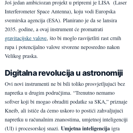
Još jedan ambiciozan projekt u pripremi je LISA (Laser
Interferometer Space Antenna), koju vodi Europska
svemirska agencija (ESA). Planirano je da se lansira
2035. godine, a ovaj instrument će promatrati
gravitacijske valove
, što bi moglo rasvijetliti rast crnih
rupa i potencijalno valove stvorene neposredno nakon
Velikog praska.
Digitalna revolucija u astronomiji
Ovi novi instrumenti ne bi bili toliko prosvjetljujući bez
napretka u drugim područjima. “Trenutno nemamo
softver koji bi mogao obraditi podatke sa SKA,” priznaje
Kneib, ali ističe da ćemo uskoro to postići zahvaljujući
napretku u računalnim znanostima, umjetnoj inteligenciji
Umjetna inteligencija
(UI) i procesorskoj snazi.
igra