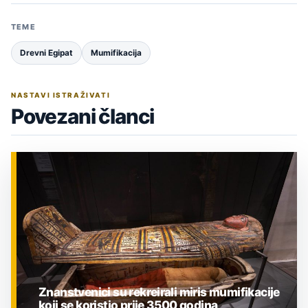
TEME
Drevni Egipat
Mumifikacija
NASTAVI ISTRAŽIVATI
Povezani članci
Znanstvenici su rekreirali miris mumifikacije
koji se koristio prije 3500 godina