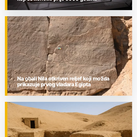
ZNANOST
Na obali Nila otkriven reljef koji možda
prikazuje prvog vladara Egipta
ZNANOST