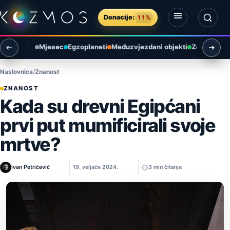
Preskoči na sadržaj
Donacije:
11%
Otvori izbornik
Otvori pretragu
Mjesec
Egzoplaneti
Međuzvjezdani objekti
Zemlja i ok
Naslovnica
Znanost
ZNANOST
Kada su drevni Egipćani
prvi put mumificirali svoje
mrtve?
Ivan Petričević
19. veljače 2024.
3 min čitanja