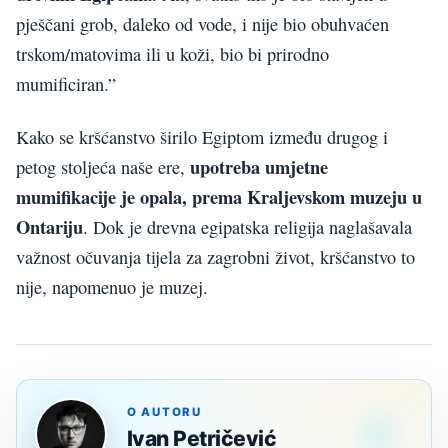
pješčani grob, daleko od vode, i nije bio obuhvaćen
trskom/matovima ili u koži, bio bi prirodno
mumificiran.”
Kako se kršćanstvo širilo Egiptom između drugog i
upotreba umjetne
petog stoljeća naše ere,
mumifikacije je opala, prema Kraljevskom muzeju u
Ontariju
. Dok je drevna egipatska religija naglašavala
važnost očuvanja tijela za zagrobni život, kršćanstvo to
nije, napomenuo je muzej.
O AUTORU
Ivan Petričević