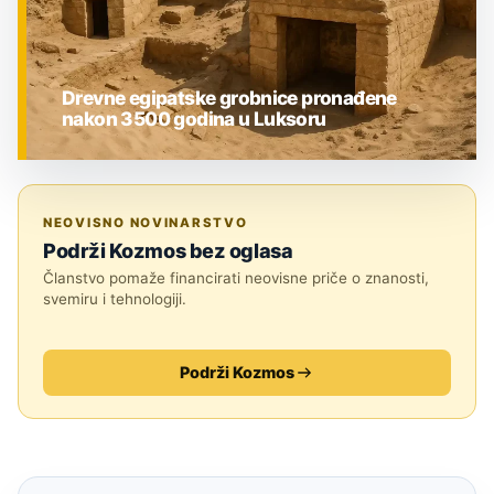
Drevne egipatske grobnice pronađene
nakon 3500 godina u Luksoru
ZNANOST
NEOVISNO NOVINARSTVO
Podrži Kozmos bez oglasa
Članstvo pomaže financirati neovisne priče o znanosti,
svemiru i tehnologiji.
Podrži Kozmos