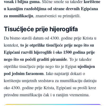
vosak i biljna guma.
korištene
Slične smole su također
u kasnijim razdobljima od strane drevnih Egipćana
za mumifikaciju
, znanstvenici su primijetili.
Tisućljeće prije hijeroglifa
Da bismo stavili datum od 4300. godine prije Krista u
to je otprilike tisućljeće prije nego što su
kontekst,
Egipćani razvili hijeroglife i oko 1500 godina prije
nego što su počeli graditi piramide
. To je također
ujedinjen
otprilike tisućljeće prije nego što je Egipat
pod jednim faraonom
. Iako najstariji dokazi o
korištenju umjetnih sredstava za mumifikaciju datiraju
oko 4300. godine prije Krista, Egipćani su prošli kroz
prirodnu mumifikaciju čak i u ranijim vremenima.