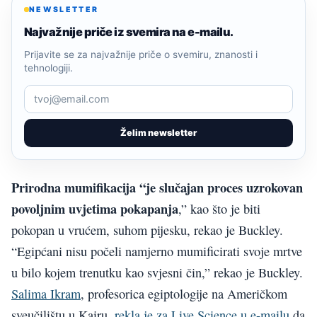
NEWSLETTER
Najvažnije priče iz svemira na e-mailu.
Prijavite se za najvažnije priče o svemiru, znanosti i
tehnologiji.
Želim newsletter
Prirodna mumifikacija “je slučajan proces uzrokovan
povoljnim uvjetima pokapanja
,” kao što je biti
pokopan u vrućem, suhom pijesku, rekao je Buckley.
“Egipćani nisu počeli namjerno mumificirati svoje mrtve
u bilo kojem trenutku kao svjesni čin,” rekao je Buckley.
Salima Ikram
, profesorica egiptologije na Američkom
sveučilištu u Kairu,
rekla je za Live Science u e-mailu
da