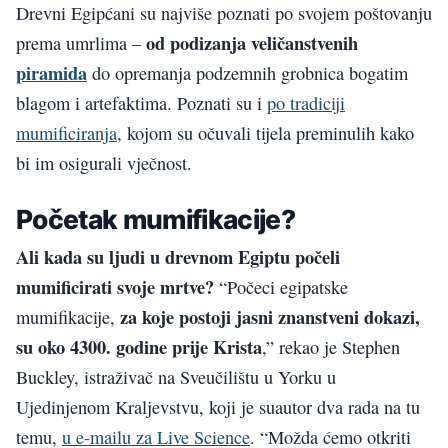
Drevni Egipćani su najviše poznati po svojem poštovanju
od podizanja veličanstvenih
prema umrlima –
piramida
do opremanja podzemnih grobnica bogatim
blagom i artefaktima. Poznati su i
po tradiciji
mumificiranja
, kojom su očuvali tijela preminulih kako
bi im osigurali vječnost.
Početak mumifikacije?
Ali kada su ljudi u drevnom Egiptu počeli
mumificirati svoje mrtve?
“Počeci egipatske
za koje postoji jasni znanstveni dokazi,
mumifikacije,
su oko 4300. godine prije Krista
,” rekao je Stephen
Buckley, istraživač na Sveučilištu u Yorku u
Ujedinjenom Kraljevstvu, koji je suautor dva rada na tu
temu,
u e-mailu za Live Science
. “Možda ćemo otkriti