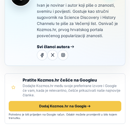
Ivan je novinar i autor koji piše o znanosti,
svemiru i povijesti. Gostuje kao stručni
sugovornik na Science Discovery i History
Channelu te piše za Večernji list. Osnivač je
Kozmos.hr, prvog hrvatskog portala
posvećenog popularizaciji znanosti.
Svi članci autora
Pratite Kozmos.hr češće na Googleu
Dodajte Kozmos.hr među svoje preferirane izvore i Google
će vam, kada je relevantno, češće prikazivati naše najnovije
članke.
Dodaj Kozmos.hr na Google
Potrebno je biti prijavljen na Google račun. Odabir možete promijeniti u bilo kojem
trenutku.