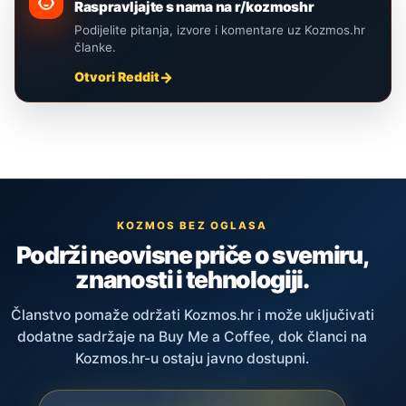
Raspravljajte s nama na r/kozmoshr
Podijelite pitanja, izvore i komentare uz Kozmos.hr
članke.
Otvori Reddit
KOZMOS BEZ OGLASA
Podrži neovisne priče o svemiru,
znanosti i tehnologiji.
Članstvo pomaže održati Kozmos.hr i može uključivati
dodatne sadržaje na Buy Me a Coffee, dok članci na
Kozmos.hr-u ostaju javno dostupni.