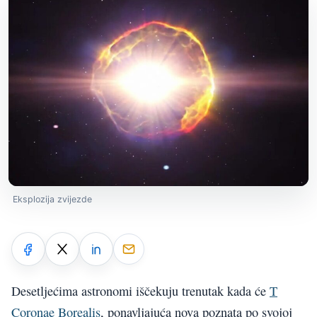
Eksplozija zvijezde
Desetljećima astronomi iščekuju trenutak kada će
T
Coronae Borealis
, ponavljajuća nova poznata po svojoj