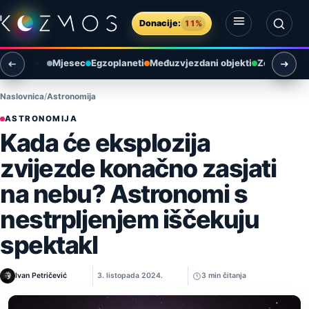
Preskoči na sadržaj
Donacije:
11%
Otvori izbornik
Otvori pretragu
Mjesec
Egzoplaneti
Međuzvjezdani objekti
Zemlja i ok
Naslovnica
Astronomija
ASTRONOMIJA
Kada će eksplozija
zvijezde konačno zasjati
na nebu? Astronomi s
nestrpljenjem iščekuju
spektakl
Ivan Petričević
3. listopada 2024.
3 min čitanja