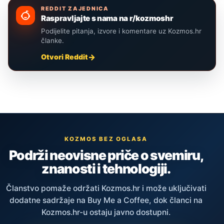
REDDIT ZAJEDNICA
Raspravljajte s nama na r/kozmoshr
Podijelite pitanja, izvore i komentare uz Kozmos.hr
članke.
Otvori Reddit
KOZMOS BEZ OGLASA
Podrži neovisne priče o svemiru,
znanosti i tehnologiji.
Članstvo pomaže održati Kozmos.hr i može uključivati
dodatne sadržaje na Buy Me a Coffee, dok članci na
Kozmos.hr-u ostaju javno dostupni.