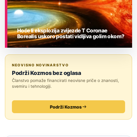
Hoće li eksplozija zvijezde T Coronae
Borealis uskoro postati vidljiva golim okom?
ASTRONOMIJA
NEOVISNO NOVINARSTVO
Podrži Kozmos bez oglasa
Članstvo pomaže financirati neovisne priče o znanosti,
svemiru i tehnologiji.
Podrži Kozmos