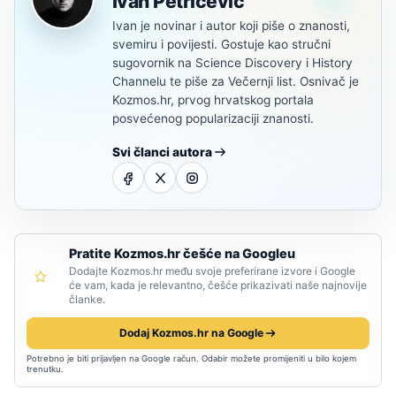
Ivan Petričević
Ivan je novinar i autor koji piše o znanosti,
svemiru i povijesti. Gostuje kao stručni
sugovornik na Science Discovery i History
Channelu te piše za Večernji list. Osnivač je
Kozmos.hr, prvog hrvatskog portala
posvećenog popularizaciji znanosti.
Svi članci autora
Pratite Kozmos.hr češće na Googleu
Dodajte Kozmos.hr među svoje preferirane izvore i Google
će vam, kada je relevantno, češće prikazivati naše najnovije
članke.
Dodaj Kozmos.hr na Google
Potrebno je biti prijavljen na Google račun. Odabir možete promijeniti u bilo kojem
trenutku.