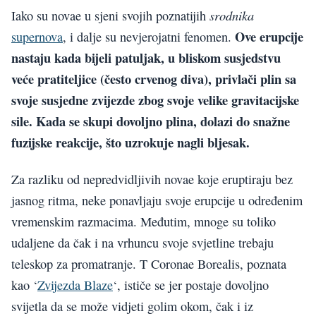
srodnika
Iako su novae u sjeni svojih poznatijih
Ove erupcije
supernova
, i dalje su nevjerojatni fenomen.
nastaju kada bijeli patuljak, u bliskom susjedstvu
veće pratiteljice (često crvenog diva), privlači plin sa
svoje susjedne zvijezde zbog svoje velike gravitacijske
sile. Kada se skupi dovoljno plina, dolazi do snažne
fuzijske reakcije, što uzrokuje nagli bljesak.
Za razliku od nepredvidljivih novae koje eruptiraju bez
jasnog ritma, neke ponavljaju svoje erupcije u određenim
vremenskim razmacima. Međutim, mnoge su toliko
udaljene da čak i na vrhuncu svoje svjetline trebaju
teleskop za promatranje. T Coronae Borealis, poznata
kao ‘
Zvijezda Blaze
‘, ističe se jer postaje dovoljno
svijetla da se može vidjeti golim okom, čak i iz