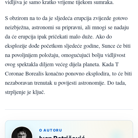
vidljiva je samo kratko vrijeme tijekom sumraka.
S obzirom na to da je sljedeća erupcija zvijezde gotovo
neizbježna, astronomi su pripravni, ali mnogi se nadaju
da će erupcija ipak pričekati malo duže. Ako do
eksplozije dođe početkom sljedeće godine, Sunce će biti
na povoljnijem položaju, omogućujući bolju vidljivost
ovog spektakla diljem većeg dijela planeta. Kada T
Coronae Borealis konačno ponovno eksplodira, to će biti
nezaboravan trenutak u povijesti astronomije. Do tada,
strpljenje je ključ.
O AUTORU