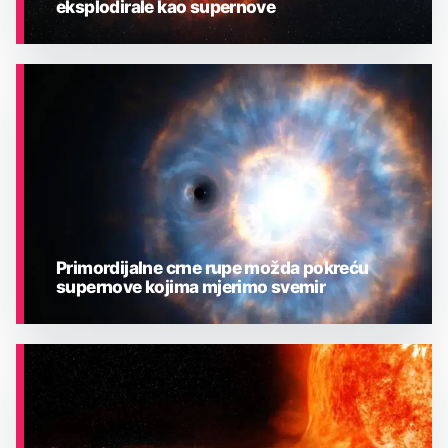
eksplodirale kao supernove
ASTRONOMIJA
Primordijalne crne rupe možda pokreću
supernove kojima mjerimo svemir
ASTRONOMIJA