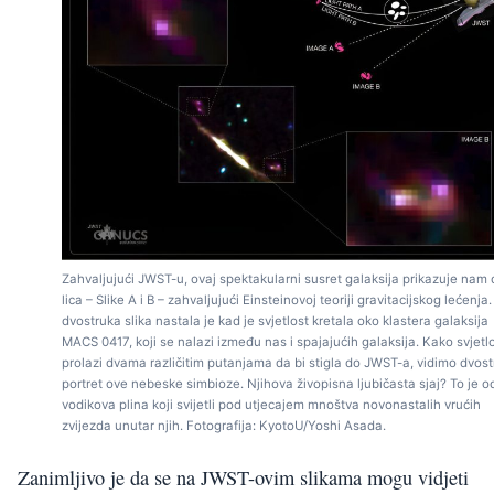
Zahvaljujući JWST-u, ovaj spektakularni susret galaksija prikazuje nam
lica – Slike A i B – zahvaljujući Einsteinovoj teoriji gravitacijskog lećenja
dvostruka slika nastala je kad je svjetlost kretala oko klastera galaksija
MACS 0417, koji se nalazi između nas i spajajućih galaksija. Kako svjetl
prolazi dvama različitim putanjama da bi stigla do JWST-a, vidimo dvost
portret ove nebeske simbioze. Njihova živopisna ljubičasta sjaj? To je o
vodikova plina koji svijetli pod utjecajem mnoštva novonastalih vrućih
zvijezda unutar njih. Fotografija: KyotoU/Yoshi Asada.
Zanimljivo je da se na JWST-ovim slikama mogu vidjeti