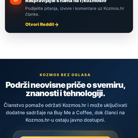
Raspravljajte s nama na r/kozmoshr
Podijelite pitanja, izvore i komentare uz Kozmos.hr
članke.
Otvori Reddit
KOZMOS BEZ OGLASA
Podrži neovisne priče o svemiru,
znanosti i tehnologiji.
Članstvo pomaže održati Kozmos.hr i može uključivati
dodatne sadržaje na Buy Me a Coffee, dok članci na
Kozmos.hr-u ostaju javno dostupni.