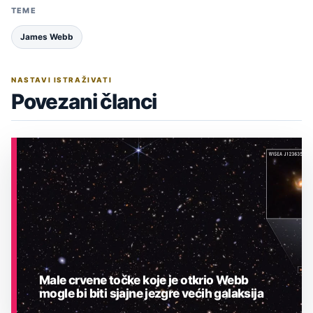
TEME
James Webb
NASTAVI ISTRAŽIVATI
Povezani članci
Male crvene točke koje je otkrio Webb
mogle bi biti sjajne jezgre većih galaksija