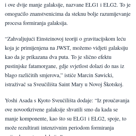
i ove dvije manje galaksije, nazvane ELG1 i ELG2. To je
omogućilo znanstvenicima da steknu bolje razumijevanje
procesa formiranja galaksija.
“Zahvaljujući Einsteinovoj teoriji o gravitacijskom leću
koja je primijenjena na JWST, možemo vidjeti galaksiju
kao da je prikazana dva puta. To je slično efektu
pustinjske fatamorgane, gdje svjetlost dolazi do nas iz
blago različitih smjerova,” ističe Marcin Sawicki,
istraživač sa Sveučilišta Saint Mary u Novoj Škotskoj.
Yoshi Asada s Kyoto Sveučilišta dodaje: “Iz proučavanja
ove novootkrivene galaksije shvatili smo da kada se
manje komponente, kao što su ELG1 i ELG2, spoje, to
može rezultirati intenzivnim periodom formiranja