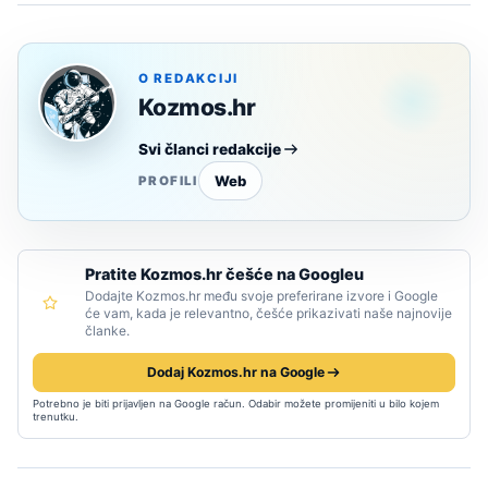
O REDAKCIJI
Kozmos.hr
Svi članci redakcije
Web
PROFILI
Pratite Kozmos.hr češće na Googleu
Dodajte Kozmos.hr među svoje preferirane izvore i Google
će vam, kada je relevantno, češće prikazivati naše najnovije
članke.
Dodaj Kozmos.hr na Google
Potrebno je biti prijavljen na Google račun. Odabir možete promijeniti u bilo kojem
trenutku.