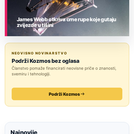
James Webb otkriva crne rupe koje gutaju
zvijezde u tišini
ASTRONOMIJA
NEOVISNO NOVINARSTVO
Podrži Kozmos bez oglasa
Članstvo pomaže financirati neovisne priče o znanosti,
svemiru i tehnologiji.
Podrži Kozmos
Najnovije