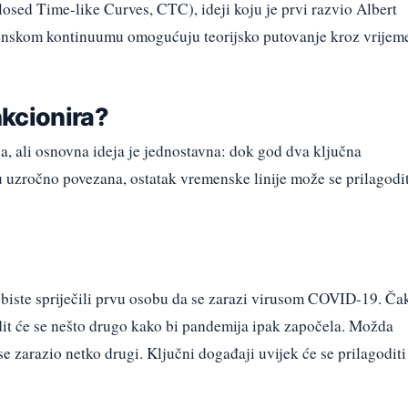
osed Time-like Curves, CTC), ideji koju je prvi razvio Albert
menskom kontinuumu omogućuju teorijsko putovanje kroz vrijem
kcionira?
na, ali osnovna ideja je jednostavna: dok god dva ključna
u uzročno povezana, ostatak vremenske linije može se prilagodit
o biste spriječili prvu osobu da se zarazi virusom COVID-19. Ča
odit će se nešto drugo kako bi pandemija ipak započela. Možda
i se zarazio netko drugi. Ključni događaji uvijek će se prilagoditi