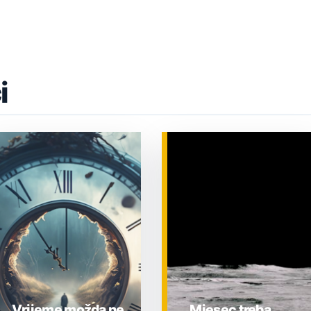
i
Vrijeme možda ne
Mjesec treba