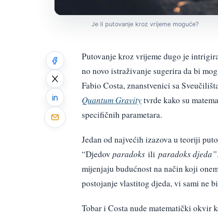
Je li putovanje kroz vrijeme moguće?
Putovanje kroz vrijeme dugo je intrigira
no novo istraživanje sugerira da bi mogl
Fabio Costa, znanstvenici sa Sveučiliš
Quantum Gravity
tvrde kako su matemat
specifičnih parametara.
Jedan od najvećih izazova u teoriji put
“Djedov
paradoks
ili
paradoks djeda”
mijenjaju budućnost na način koji onemo
postojanje vlastitog djeda, vi sami ne bi
Tobar i Costa nude matematički okvir ko