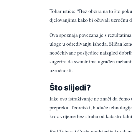
Tobar ističe: “Bez obzira na to što poku
djelovanjima kako bi očuvali uzročnu do
Ova spoznaja povezana je s rezultatima 
uloge u određivanju ishoda. Sličan ko
neočekivane posljedice naizgled dobrih
sugerira da svemir ima ugrađen mehaniz
uzročnosti.
Što slijedi?
Iako ovo istraživanje ne znači da ćemo 
prepreku. Teoretski, buduće tehnologij
kroz vrijeme bez straha od katastrofa
Rad Tobara i Coste predstavlja korak n