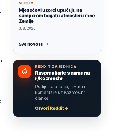
MJESEC
Mjesečevi uzorci upućuju na
e
sumporom bogatu atmosferu rane
Zemlje
3. 8. 2026.
Sve novosti
i
REDDIT ZAJEDNICA
Raspravljajte s nama na
r/kozmoshr
Podijelite pitanja, izvore i
komentare uz Kozmos.hr
članke.
k
Otvori Reddit