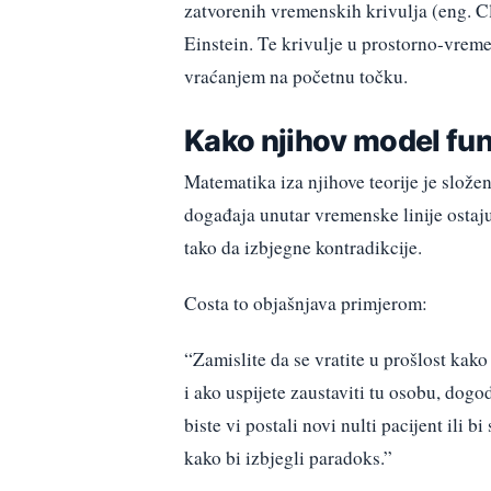
zatvorenih vremenskih krivulja (eng. Cl
Einstein. Te krivulje u prostorno-vre
vraćanjem na početnu točku.
Kako njihov model fun
Matematika iza njihove teorije je slože
događaja unutar vremenske linije ostaj
tako da izbjegne kontradikcije.
Costa to objašnjava primjerom:
“Zamislite da se vratite u prošlost kak
i ako uspijete zaustaviti tu osobu, dog
biste vi postali novi nulti pacijent ili b
kako bi izbjegli paradoks.”