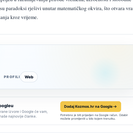
 su paradoksi rješivi unutar matematičkog okvira, što otvara vra
anja kroz vrijeme.
Web
PROFILI
oogleu
Dodaj Kozmos.hr na Google
rane izvore i Google će vam,
Potrebno je biti prijavljen na Google račun. Odabir
 naše najnovije članke.
možete promijeniti u bilo kojem trenutku.