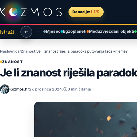
Preskoči na sadržaj
Donacije:
11%
Istraži
Mjesec
Egzoplaneti
Međuzvjezdani objekti
Naslovnica
Znanost
Je li znanost riješila paradoks putovanja kroz vrijeme?
ZNANOST
Je li znanost riješila parad
Kozmos.hr
27. prosinca 2024.
3 min čitanja