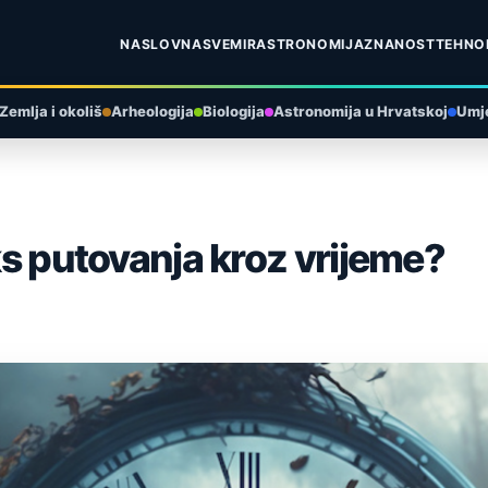
NASLOVNA
SVEMIR
ASTRONOMIJA
ZNANOST
TEHNO
Zemlja i okoliš
Arheologija
Biologija
Astronomija u Hrvatskoj
Umje
oks putovanja kroz vrijeme?