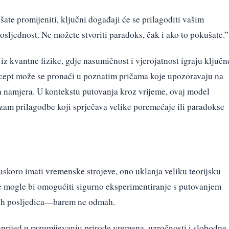
šate promijeniti, ključni događaji će se prilagoditi vašim
sljednost. Ne možete stvoriti paradoks, čak i ako to pokušate.”
iz kvantne fizike, gdje nasumičnost i vjerojatnost igraju ključn
ncept može se pronaći u poznatim pričama koje upozoravaju na
 namjera. U kontekstu putovanja kroz vrijeme, ovaj model
am prilagodbe koji sprječava velike poremećaje ili paradokse
uskoro imati vremenske strojeve, ono uklanja veliku teorijsku
e mogle bi omogućiti sigurno eksperimentiranje s putovanjem
lnih posljedica—barem ne odmah.
aprijed u razumijevanju prirode vremena, uzročnosti i slobodne