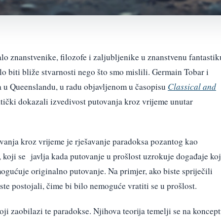
lo znanstvenike, filozofe i zaljubljenike u znanstvenu fantastik
o biti bliže stvarnosti nego što smo mislili. Germain Tobar i
ta u Queenslandu, u radu objavljenom u časopisu
Classical and
ički dokazali izvedivost putovanja kroz vrijeme unutar
ovanja kroz vrijeme je rješavanje paradoksa pozantog kao
, koji se javlja kada putovanje u prošlost uzrokuje događaje koj
gućuje originalno putovanje. Na primjer, ako biste spriječili
ste postojali, čime bi bilo nemoguće vratiti se u prošlost.
ji zaobilazi te paradokse. Njihova teorija temelji se na koncep