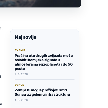
u,
Najnovije
SVEMIR
Prašina oko drugih zvijezda može
oslabiti kemijske signale u
atmosferama egzoplaneta i do 50
posto
4. 8. 2026.
i
SUNCE
Zemlja bi mogla preživjeti smrt
Sunca uz golemu infrastrukturu
4. 8. 2026.
tu