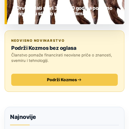
Drveni alati stari 300.000 godina potpuno
mijenjaju sliku o ranim ljudima
ZNANOST
NEOVISNO NOVINARSTVO
Podrži Kozmos bez oglasa
Članstvo pomaže financirati neovisne priče o znanosti,
svemiru i tehnologiji.
Podrži Kozmos
Najnovije