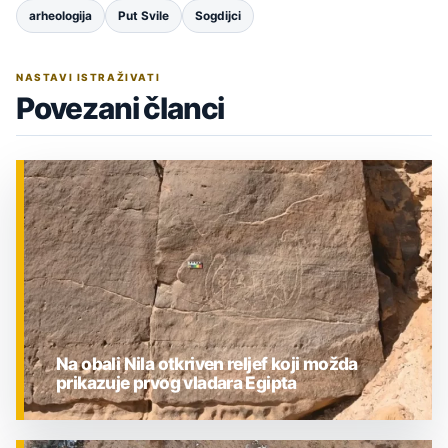
arheologija
Put Svile
Sogdijci
NASTAVI ISTRAŽIVATI
Povezani članci
Na obali Nila otkriven reljef koji možda
prikazuje prvog vladara Egipta