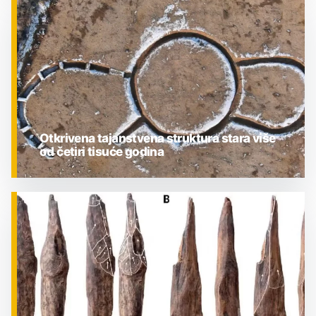
ZNANOST
Otkrivena tajanstvena struktura stara više
od četiri tisuće godina
ZNANOST