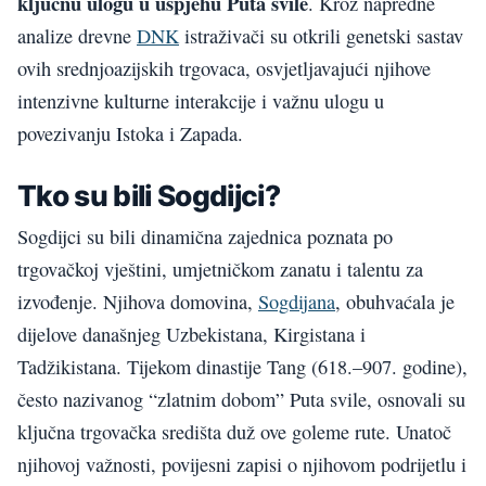
ključnu ulogu u uspjehu Puta svile
. Kroz napredne
analize drevne
DNK
istraživači su otkrili genetski sastav
ovih srednjoazijskih trgovaca, osvjetljavajući njihove
intenzivne kulturne interakcije i važnu ulogu u
povezivanju Istoka i Zapada.
Tko su bili Sogdijci?
Sogdijci su bili dinamična zajednica poznata po
trgovačkoj vještini, umjetničkom zanatu i talentu za
izvođenje. Njihova domovina,
Sogdijana
, obuhvaćala je
dijelove današnjeg Uzbekistana, Kirgistana i
Tadžikistana. Tijekom dinastije Tang (618.–907. godine),
često nazivanog “zlatnim dobom” Puta svile, osnovali su
ključna trgovačka središta duž ove goleme rute. Unatoč
njihovoj važnosti, povijesni zapisi o njihovom podrijetlu i