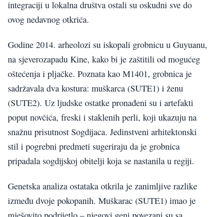
integraciji u lokalna društva ostali su oskudni sve do
ovog nedavnog otkrića.
Godine 2014. arheolozi su iskopali grobnicu u Guyuanu,
na sjeverozapadu Kine, kako bi je zaštitili od mogućeg
oštećenja i pljačke. Poznata kao M1401, grobnica je
sadržavala dva kostura: muškarca (SUTE1) i ženu
(SUTE2). Uz ljudske ostatke pronađeni su i artefakti
poput novčića, freski i staklenih perli, koji ukazuju na
snažnu prisutnost Sogdijaca. Jedinstveni arhitektonski
stil i pogrebni predmeti sugeriraju da je grobnica
pripadala sogdijskoj obitelji koja se nastanila u regiji.
Genetska analiza ostataka otkrila je zanimljive razlike
između dvoje pokopanih. Muškarac (SUTE1) imao je
mješovito podrijetlo – njegovi geni povezani su sa