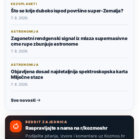
EGZOPLANETI
Što se krije duboko ispod površine super-Zemalja?
7. 8. 2026.
ASTRONOMIJA
Zagonetni rendgenski signal iz mlaza supermasivne
crne rupe zbunjuje astronome
7. 8. 2026.
ASTRONOMIJA
Objavljena dosad najdetaljnija spektroskopska karta
Mliječne staze
7. 8. 2026.
Sve novosti
REDDIT ZAJEDNICA
Raspravljajte s nama na r/kozmoshr
Podijelite pitanja, izvore i komentare uz Kozmos.hr