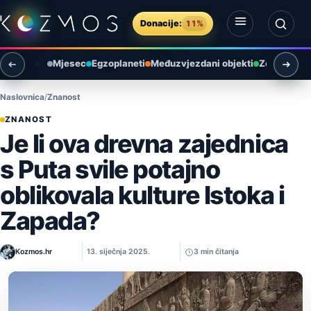
Preskoči na sadržaj
Donacije:
11%
Otvori izbornik
Otvori pretragu
Mjesec
Egzoplaneti
Međuzvjezdani objekti
Zemlja i ok
Naslovnica
Znanost
ZNANOST
Je li ova drevna zajednica
s Puta svile potajno
oblikovala kulture Istoka i
Zapada?
Kozmos.hr
13. siječnja 2025.
3 min čitanja