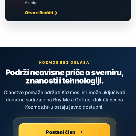
članke.
Otvori Reddit
KOZMOS BEZ OGLASA
Podrži neovisne priče o svemiru,
znanosti i tehnologiji.
Članstvo pomaže održati Kozmos.hr i može uključivati
dodatne sadržaje na Buy Me a Coffee, dok članci na
Kozmos.hr-u ostaju javno dostupni.
Postani član