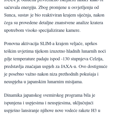
sačuvala energiju. Zbog promjene u osvjetljenju od
Sunca, sustav je bio reaktiviran krajem siječnja, nakon
čega su provedene detaljne znanstvene analize kratera
upotrebom visoko specijalizirane kamere.
Ponovna aktivacija SLIM-a krajem veljače, uprkos
teškim uvjetima tijekom izuzetno hladnih lunarnih noći
gdje temperature padaju ispod -130 stupnjeva Celzija,
predstavlja značajan uspjeh za JAXA-u. Ovo dostignuće
je posebno važno nakon niza prethodnih pokušaja i
neuspjeha u japanskim lunarnim misijama.
Dinamika japanskog svemirskog programa bila je
ispunjena i uspjesima i neuspjesima, uključujući
uspješno lansiranje njihove nove vodeće rakete H3 u