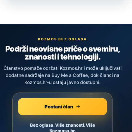
KOZMOS BEZ OGLASA
Podrži neovisne priče o svemiru,
znanosti i tehnologiji.
Članstvo pomaže održati Kozmos.hr i može uključivati
dodatne sadržaje na Buy Me a Coffee, dok članci na
Kozmos.hr-u ostaju javno dostupni.
Postani član
Bez oglasa. Više znanosti. Više
Kozmosa.hr.