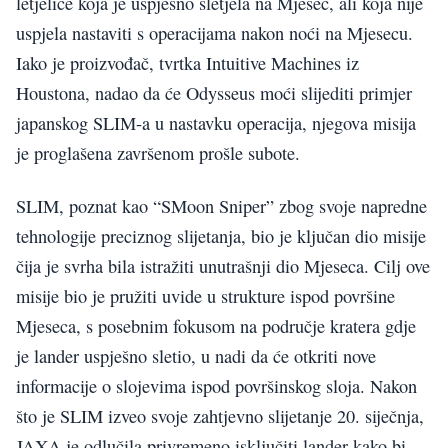
letjelice koja je uspješno sletjela na Mjesec, ali koja nije
uspjela nastaviti s operacijama nakon noći na Mjesecu.
Iako je proizvođač, tvrtka Intuitive Machines iz
Houstona, nadao da će Odysseus moći slijediti primjer
japanskog SLIM-a u nastavku operacija, njegova misija
je proglašena završenom prošle subote.
SLIM, poznat kao “SMoon Sniper” zbog svoje napredne
tehnologije preciznog slijetanja, bio je ključan dio misije
čija je svrha bila istražiti unutrašnji dio Mjeseca. Cilj ove
misije bio je pružiti uvide u strukture ispod površine
Mjeseca, s posebnim fokusom na područje kratera gdje
je lander uspješno sletio, u nadi da će otkriti nove
informacije o slojevima ispod površinskog sloja. Nakon
što je SLIM izveo svoje zahtjevno slijetanje 20. siječnja,
JAXA je odlučila privremeno isključiti lander kako bi