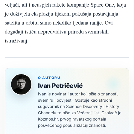
veljači, ali i neuspjeh rakete kompanije Space One, koja
je doživjela eksploziju tijekom pokušaja postavljanja
satelita u orbitu samo nekoliko tjedana ranije. Ovi
događaji ističu nepredvidivu prirodu svemirskih
istraživanj
O AUTORU
Ivan Petričević
Ivan je novinar i autor koji piše o znanosti,
svemiru i povijesti. Gostuje kao stručni
sugovornik na Science Discovery i History
Channelu te piše za Večernji list. Osnivač je
Kozmos.hr, prvog hrvatskog portala
posvećenog popularizaciji znanosti.