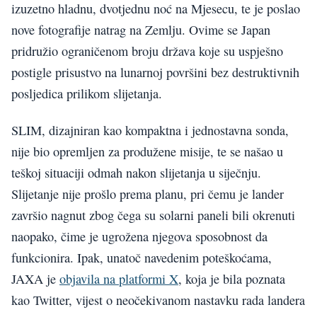
izuzetno hladnu, dvotjednu noć na Mjesecu, te je poslao
nove fotografije natrag na Zemlju. Ovime se Japan
pridružio ograničenom broju država koje su uspješno
postigle prisustvo na lunarnoj površini bez destruktivnih
posljedica prilikom slijetanja.
SLIM, dizajniran kao kompaktna i jednostavna sonda,
nije bio opremljen za produžene misije, te se našao u
teškoj situaciji odmah nakon slijetanja u siječnju.
Slijetanje nije prošlo prema planu, pri čemu je lander
završio nagnut zbog čega su solarni paneli bili okrenuti
naopako, čime je ugrožena njegova sposobnost da
funkcionira. Ipak, unatoč navedenim poteškoćama,
JAXA je
objavila na platformi X
, koja je bila poznata
kao Twitter, vijest o neočekivanom nastavku rada landera