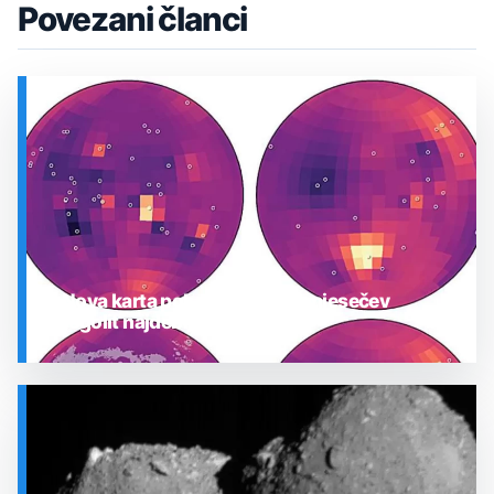
Povezani članci
Nova karta pokazuje gdje je mjesečev
regolit najdeblji
SVEMIR