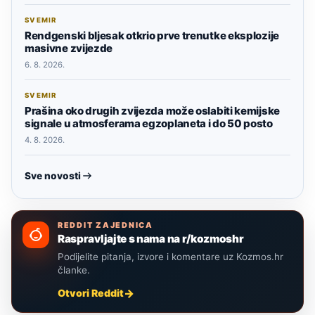
SVEMIR
Rendgenski bljesak otkrio prve trenutke eksplozije
masivne zvijezde
6. 8. 2026.
SVEMIR
Prašina oko drugih zvijezda može oslabiti kemijske
signale u atmosferama egzoplaneta i do 50 posto
4. 8. 2026.
Sve novosti
REDDIT ZAJEDNICA
Raspravljajte s nama na r/kozmoshr
Podijelite pitanja, izvore i komentare uz Kozmos.hr
članke.
Otvori Reddit