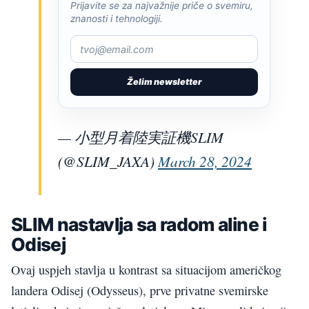
Prijavite se za najvažnije priče o svemiru,
znanosti i tehnologiji.
Želim newsletter
— 小型月着陸実証機SLIM
(@SLIM_JAXA)
March 28, 2024
SLIM nastavlja sa radom aline i
Odisej
Ovaj uspjeh stavlja u kontrast sa situacijom američkog
landera Odisej (Odysseus), prve privatne svemirske