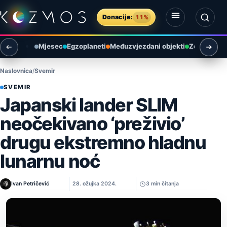
Preskoči na sadržaj
Donacije:
11%
Otvori izbornik
Otvori pretragu
Mjesec
Egzoplaneti
Međuzvjezdani objekti
Zemlja i ok
Naslovnica
Svemir
SVEMIR
Japanski lander SLIM
neočekivano ‘preživio’
drugu ekstremno hladnu
lunarnu noć
Ivan Petričević
28. ožujka 2024.
3 min čitanja