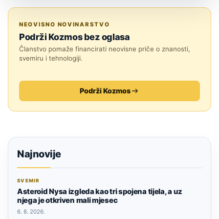
SVEMIR
NEOVISNO NOVINARSTVO
Podrži Kozmos bez oglasa
Članstvo pomaže financirati neovisne priče o znanosti,
svemiru i tehnologiji.
Podrži Kozmos
Najnovije
SVEMIR
Asteroid Nysa izgleda kao tri spojena tijela, a uz
njega je otkriven mali mjesec
6. 8. 2026.