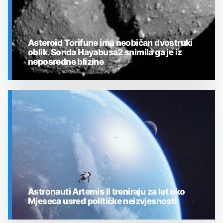
Asteroid Torifune ima neobičan dvostruki
oblik. Sonda Hayabusa2 snimila ga je iz
neposredne blizine
SVEMIR
Astronauti Artemis II treniraju za let oko
Mjeseca usred političke neizvjesnosti