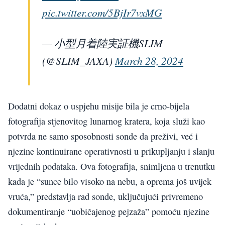
pic.twitter.com/5BjIr7vxMG
— 小型月着陸実証機SLIM
(@SLIM_JAXA)
March 28, 2024
Dodatni dokaz o uspjehu misije bila je crno-bijela
fotografija stjenovitog lunarnog kratera, koja služi kao
potvrda ne samo sposobnosti sonde da preživi, već i
njezine kontinuirane operativnosti u prikupljanju i slanju
vrijednih podataka. Ova fotografija, snimljena u trenutku
kada je “sunce bilo visoko na nebu, a oprema još uvijek
vruća,” predstavlja rad sonde, uključujući privremeno
dokumentiranje “uobičajenog pejzaža” pomoću njezine