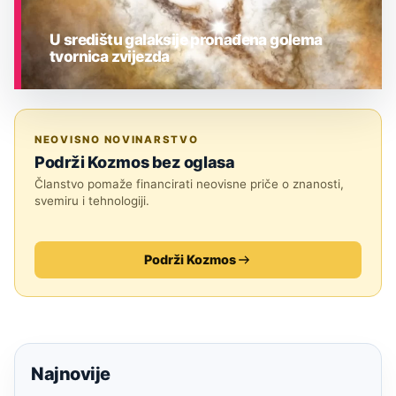
U središtu galaksije pronađena golema
tvornica zvijezda
ASTRONOMIJA
NEOVISNO NOVINARSTVO
Podrži Kozmos bez oglasa
Članstvo pomaže financirati neovisne priče o znanosti,
svemiru i tehnologiji.
Podrži Kozmos
Najnovije