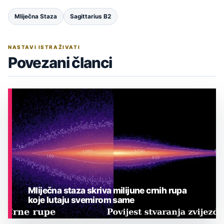
Mliječna Staza
Sagittarius B2
NASTAVI ISTRAŽIVATI
Povezani članci
Mliječna staza skriva milijune crnih rupa
koje lutaju svemirom same