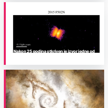
ASTRONOMIJA
Nakon 25 godina otkriven je izvor jedne od
najrjeđih eksplozija u Mliječnoj stazi
ASTRONOMIJA