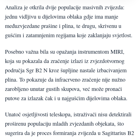
Analiza je otkrila dvije populacije masivnih zvijezda:
jednu vidljivu u dijelovima oblaka gdje ima manje
međuzvjezdane prašine i plina, te drugu, skrivenu u
gušćim i zatamnjenim regijama koje zaklanjaju svjetlost.
Posebno važna bila su opažanja instrumentom MIRI,
koja su pokazala da zračenje izlazi iz zvjezdotvornog
područja Sgr B2 N kroz šupljine nastale izbacivanjem
plina. To pokazuje da infracrveno zračenje nije nužno
zarobljeno unutar gustih skupova, već može pronaći
putove za izlazak čak i u najgušćim dijelovima oblaka.
Unatoč osjetljivosti teleskopa, istraživači nisu detektirali
proširenu populaciju mladih zvjezdanih objekata, što
sugerira da je proces formiranja zvijezda u Sagittarius B2