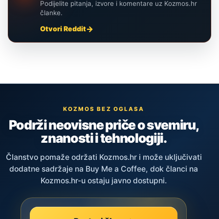
Podijelite pitanja, izvore i komentare uz Kozmos.hr
članke.
Otvori Reddit
KOZMOS BEZ OGLASA
Podrži neovisne priče o svemiru,
znanosti i tehnologiji.
Članstvo pomaže održati Kozmos.hr i može uključivati
dodatne sadržaje na Buy Me a Coffee, dok članci na
Kozmos.hr-u ostaju javno dostupni.