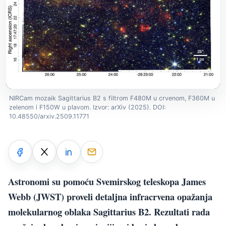
NIRCam mozaik Sagittarius B2 s filtrom F480M u crvenom, F360M u
zelenom i F150W u plavom. Izvor: arXiv (2025). DOI:
10.48550/arxiv.2509.11771
Astronomi su pomoću Svemirskog teleskopa James
Webb (JWST) proveli detaljna infracrvena opažanja
molekularnog oblaka Sagittarius B2. Rezultati rada