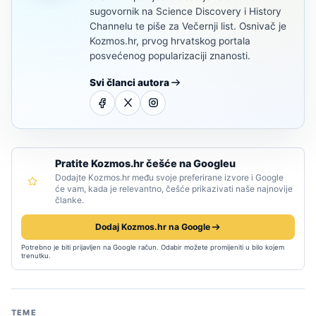
sugovornik na Science Discovery i History
Channelu te piše za Večernji list. Osnivač je
Kozmos.hr, prvog hrvatskog portala
posvećenog popularizaciji znanosti.
Svi članci autora
Pratite Kozmos.hr češće na Googleu
Dodajte Kozmos.hr među svoje preferirane izvore i Google
će vam, kada je relevantno, češće prikazivati naše najnovije
članke.
Dodaj Kozmos.hr na Google
Potrebno je biti prijavljen na Google račun. Odabir možete promijeniti u bilo kojem
trenutku.
TEME