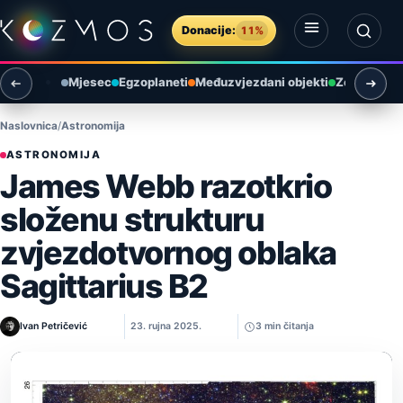
Preskoči na sadržaj
Donacije:
11%
Otvori izbornik
Otvori pretragu
Mjesec
Egzoplaneti
Međuzvjezdani objekti
Zemlja i ok
Naslovnica
Astronomija
ASTRONOMIJA
James Webb razotkrio
složenu strukturu
zvjezdotvornog oblaka
Sagittarius B2
Ivan Petričević
23. rujna 2025.
3 min čitanja