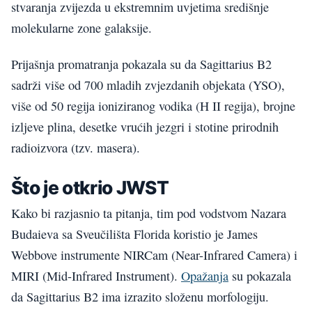
stvaranja zvijezda u ekstremnim uvjetima središnje
molekularne zone galaksije.
Prijašnja promatranja pokazala su da Sagittarius B2
sadrži više od 700 mladih zvjezdanih objekata (YSO),
više od 50 regija ioniziranog vodika (H II regija), brojne
izljeve plina, desetke vrućih jezgri i stotine prirodnih
radioizvora (tzv. masera).
Što je otkrio JWST
Kako bi razjasnio ta pitanja, tim pod vodstvom Nazara
Budaieva sa Sveučilišta Florida koristio je James
Webbove instrumente NIRCam (Near-Infrared Camera) i
MIRI (Mid-Infrared Instrument).
Opažanja
su pokazala
da Sagittarius B2 ima izrazito složenu morfologiju.