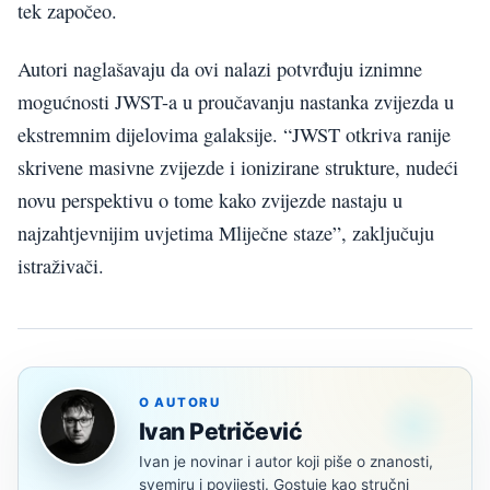
tek započeo.
Autori naglašavaju da ovi nalazi potvrđuju iznimne
mogućnosti JWST-a u proučavanju nastanka zvijezda u
ekstremnim dijelovima galaksije. “JWST otkriva ranije
skrivene masivne zvijezde i ionizirane strukture, nudeći
novu perspektivu o tome kako zvijezde nastaju u
najzahtjevnijim uvjetima Mliječne staze”, zaključuju
istraživači.
O AUTORU
Ivan Petričević
Ivan je novinar i autor koji piše o znanosti,
svemiru i povijesti. Gostuje kao stručni