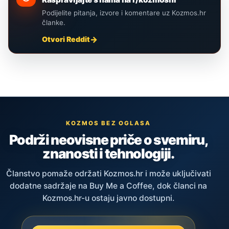
Podijelite pitanja, izvore i komentare uz Kozmos.hr
članke.
Otvori Reddit
KOZMOS BEZ OGLASA
Podrži neovisne priče o svemiru,
znanosti i tehnologiji.
Članstvo pomaže održati Kozmos.hr i može uključivati
dodatne sadržaje na Buy Me a Coffee, dok članci na
Kozmos.hr-u ostaju javno dostupni.