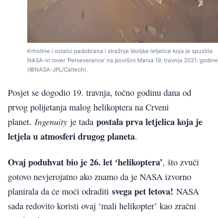
Krhotine i ostatci padobrana i stražnje školjke letjelice koja je spustila
NASA-in rover ‘Perseverance’ na površini Marsa 19. travnja 2021. godine
(©NASA-JPL/Caltech).
Posjet se dogodio 19. travnja, točno godinu dana od
prvog polijetanja malog helikoptera na Crveni
postala prva letjelica koja je
Ingenuity
planet.
je tada
letjela u atmosferi drugog planeta
.
Ovaj poduhvat bio je 26. let ‘helikoptera’
, što zvuči
gotovo nevjerojatno ako znamo da je NASA izvorno
svega pet letova!
planirala da će moći odraditi
NASA
sada redovito koristi ovaj ‘mali helikopter’ kao zračni