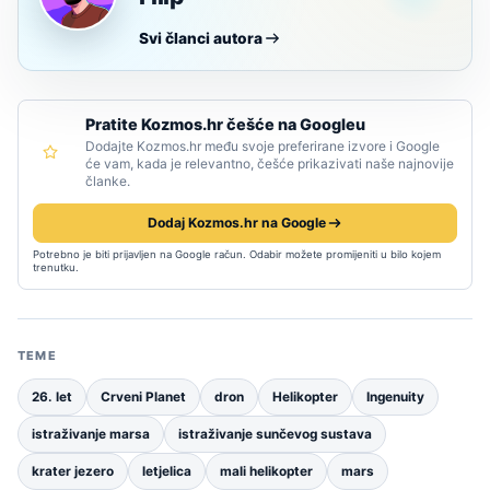
Svi članci autora
Pratite Kozmos.hr češće na Googleu
Dodajte Kozmos.hr među svoje preferirane izvore i Google
će vam, kada je relevantno, češće prikazivati naše najnovije
članke.
Dodaj Kozmos.hr na Google
Potrebno je biti prijavljen na Google račun. Odabir možete promijeniti u bilo kojem
trenutku.
TEME
26. let
Crveni Planet
dron
Helikopter
Ingenuity
istraživanje marsa
istraživanje sunčevog sustava
krater jezero
letjelica
mali helikopter
mars