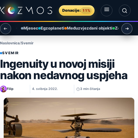
Preskoči na sadržaj
Donacije:
11%
Otvori izbornik
Otvori pretragu
Mjesec
Egzoplaneti
Međuzvjezdani objekti
Zemlja i ok
Naslovnica
Svemir
SVEMIR
Ingenuity u novoj misiji
nakon nedavnog uspjeha
Filip
4. svibnja 2022.
3 min čitanja