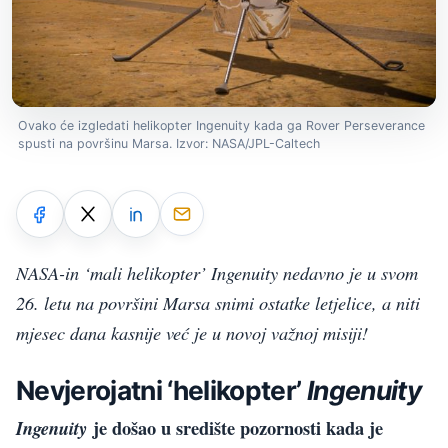
Ovako će izgledati helikopter Ingenuity kada ga Rover Perseverance
spusti na površinu Marsa. Izvor: NASA/JPL-Caltech
NASA-in ‘mali helikopter’ Ingenuity nedavno je u svom
26. letu na površini Marsa snimi ostatke letjelice, a niti
mjesec dana kasnije već je u novoj važnoj misiji!
Nevjerojatni ‘helikopter’
Ingenuity
je došao u središte pozornosti kada je
Ingenuity