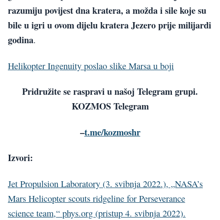
razumiju povijest dna kratera, a možda i sile koje su
bile u igri u ovom dijelu kratera Jezero prije milijardi
godina
.
Helikopter Ingenuity poslao slike Marsa u boji
Pridružite se raspravi u našoj Telegram grupi.
KOZMOS Telegram
–
t.me/kozmoshr
Izvori:
Jet Propulsion Laboratory (3. svibnja 2022.), „NASA’s
Mars Helicopter scouts ridgeline for Perseverance
science team,“ phys.org (pristup 4. svibnja 2022).