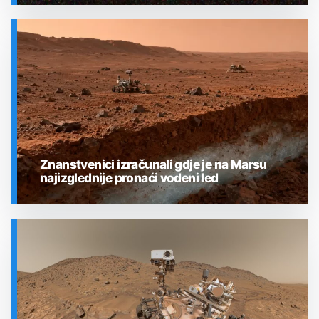
SVEMIR
Znanstvenici izračunali gdje je na Marsu
najizglednije pronaći vodeni led
SVEMIR