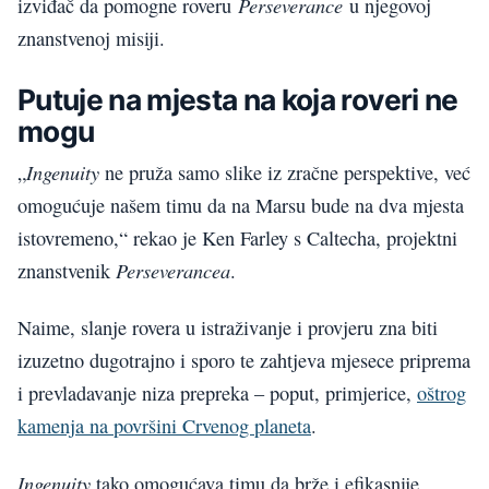
Perseverance
izviđač da pomogne roveru
u njegovoj
znanstvenoj misiji.
Putuje na mjesta na koja roveri ne
mogu
Ingenuity
„
ne pruža samo slike iz zračne perspektive, već
omogućuje našem timu da na Marsu bude na dva mjesta
istovremeno,“ rekao je Ken Farley s Caltecha, projektni
Perseverancea
znanstvenik
.
Naime, slanje rovera u istraživanje i provjeru zna biti
izuzetno dugotrajno i sporo te zahtjeva mjesece priprema
i prevladavanje niza prepreka – poput, primjerice,
oštrog
kamenja na površini Crvenog planeta
.
Ingenuity
tako omogućava timu da brže i efikasnije