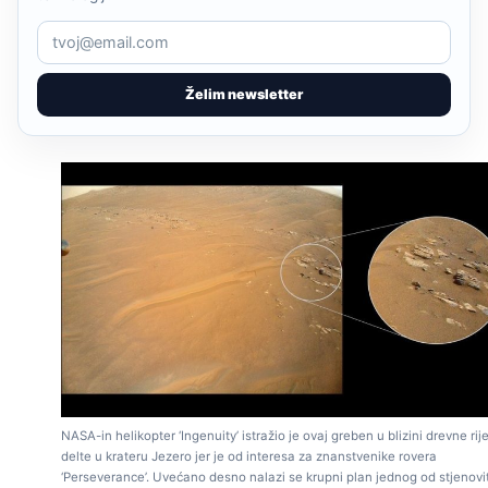
Želim newsletter
NASA-in helikopter ‘Ingenuity’ istražio je ovaj greben u blizini drevne ri
delte u krateru Jezero jer je od interesa za znanstvenike rovera
‘Perseverance’. Uvećano desno nalazi se krupni plan jednog od stjenovi