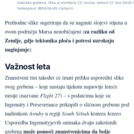
izdanaka grebena. Slika je snimljena 23. travnja, tijekom 27. leta NASA
‘helikoptera’ (©NASA/JPL-Caltech).
Prethodne slike sugeriraju da su nagnuti slojevi stijena u
za razliku od
ovom području Marsa neuobičajeni (
Zemlje, gdje tektonika ploča i potresi uzrokuju
naginjanje
).
Važnost leta
Znanstveni tim također će imati priliku usporediti slike
ovog grebena – koje nastaju tijekom najnovije leteće
Flight 27
misije (nazvane
) – s podatcima koje su
Ingenuity i Perseverance prikupili o sličnom grebenu pod
Artuby
South Séítah
nadimkom
u regiji
kratera Jezero.
Usporedba Ingenuityjevih snimaka dvaju zakošenih
može pomoći znanstvenicima da bolje
grebena