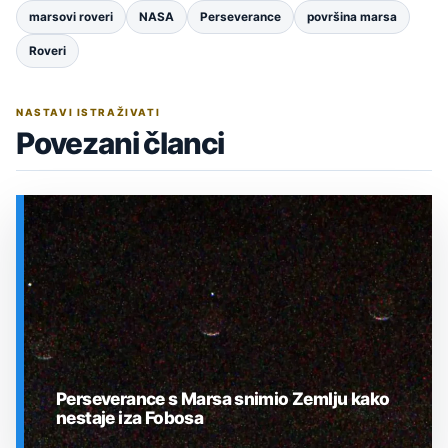
marsovi roveri
NASA
Perseverance
površina marsa
Roveri
NASTAVI ISTRAŽIVATI
Povezani članci
Perseverance s Marsa snimio Zemlju kako
nestaje iza Fobosa