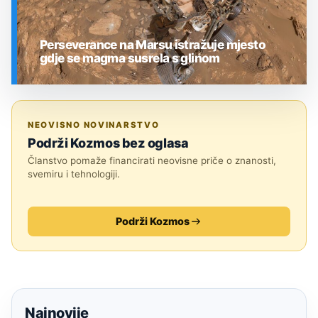
Perseverance na Marsu istražuje mjesto
gdje se magma susrela s glinom
SVEMIR
NEOVISNO NOVINARSTVO
Podrži Kozmos bez oglasa
Članstvo pomaže financirati neovisne priče o znanosti,
svemiru i tehnologiji.
Podrži Kozmos
Najnovije