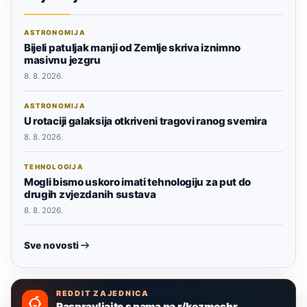
ASTRONOMIJA
Bijeli patuljak manji od Zemlje skriva iznimno
masivnu jezgru
8. 8. 2026.
ASTRONOMIJA
U rotaciji galaksija otkriveni tragovi ranog svemira
8. 8. 2026.
TEHNOLOGIJA
Mogli bismo uskoro imati tehnologiju za put do
drugih zvjezdanih sustava
8. 8. 2026.
Sve novosti
REDDIT ZAJEDNICA
Raspravljajte s nama na r/kozmoshr