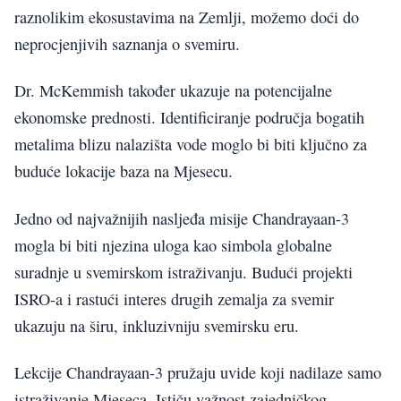
raznolikim ekosustavima na Zemlji, možemo doći do
neprocjenjivih saznanja o svemiru.
Dr. McKemmish također ukazuje na potencijalne
ekonomske prednosti. Identificiranje područja bogatih
metalima blizu nalazišta vode moglo bi biti ključno za
buduće lokacije baza na Mjesecu.
Jedno od najvažnijih nasljeđa misije Chandrayaan-3
mogla bi biti njezina uloga kao simbola globalne
suradnje u svemirskom istraživanju. Budući projekti
ISRO-a i rastući interes drugih zemalja za svemir
ukazuju na širu, inkluzivniju svemirsku eru.
Lekcije Chandrayaan-3 pružaju uvide koji nadilaze samo
istraživanje Mjeseca. Ističu važnost zajedničkog