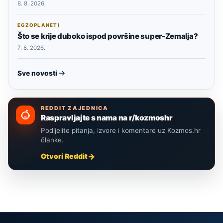
8. 8. 2026.
EGZOPLANETI
Što se krije duboko ispod površine super-Zemalja?
7. 8. 2026.
Sve novosti
REDDIT ZAJEDNICA
Raspravljajte s nama na r/kozmoshr
Podijelite pitanja, izvore i komentare uz Kozmos.hr
članke.
Otvori Reddit