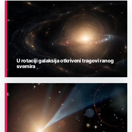
U rotaciji galaksija otkriveni tragovi ranog
svemira
ASTRONOMIJA