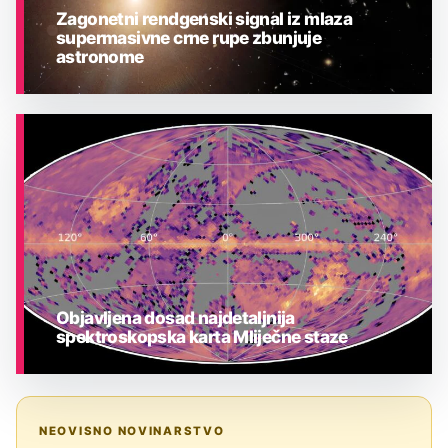
Zagonetni rendgenski signal iz mlaza
supermasivne crne rupe zbunjuje
astronome
ASTRONOMIJA
Objavljena dosad najdetaljnija
spektroskopska karta Mliječne staze
ASTRONOMIJA
NEOVISNO NOVINARSTVO