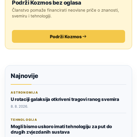
Podrži Kozmos bez oglasa
Članstvo pomaže financirati neovisne priče o znanosti,
svemiru i tehnologiji.
Podrži Kozmos
Najnovije
ASTRONOMIJA
U rotaciji galaksija otkriveni tragovi ranog svemira
8. 8. 2026.
TEHNOLOGIJA
Mogli bismo uskoro imati tehnologiju za put do
drugih zvjezdanih sustava