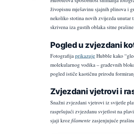
Hubbleova sposobnost snimanja fotografi
živopisnu mješavinu sjajnih plinova i g
nekoliko stotina novih zvijezda unutar 
skrivena iza gustih oblaka sitne prašine
Pogled u zvjezdani ko
Fotografija
prikazuje
Hubble kako “gled
molekularnog vodika – građevnih blokov
pogled ističe kaotičnu prirodu formiran
Zvjezdani vjetrovi i r
Snažni zvjezdani vjetrovi iz svijetle pl
raspršujući zvjezdanu svjetlost na plavi
sjaji kroz
filamente
zasjenjujuće prašine