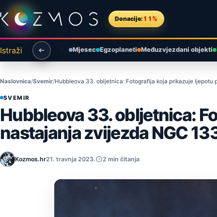
Preskoči na sadržaj
Donacije:
11%
Istraži
Mjesec
Egzoplaneti
Međuzvjezdani objekti
Naslovnica
Svemir
Hubbleova 33. obljetnica: Fotografija koja prikazuje ljepot
SVEMIR
Hubbleova 33. obljetnica: Fo
nastajanja zvijezda NGC 13
Kozmos.hr
21. travnja 2023.
2 min čitanja