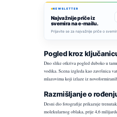
NEWSLETTER
Najvažnije priče iz
svemira na e-mailu.
Prijavite se za najvažnije priče o svemiru
Pogled kroz ključanic
Dno slike otkriva pogled duboko u tamn
vodika. Scena izgleda kao završnica v
mlazovima koji izlaze iz novoformirani
Razmišljanje o rođen
Desni dio fotografije prikazuje trenuta
molekularnog oblaka, prije 4,6 milijarde