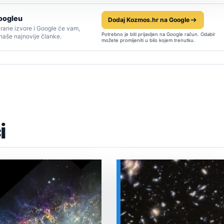
oogleu
Dodaj Kozmos.hr na Google
rane izvore i Google će vam,
Potrebno je biti prijavljen na Google račun. Odabir
 naše najnovije članke.
možete promijeniti u bilo kojem trenutku.
i