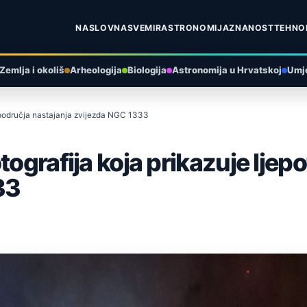
NASLOVNA
SVEMIR
ASTRONOMIJA
ZNANOST
TEHNO
Zemlja i okoliš
Arheologija
Biologija
Astronomija u Hrvatskoj
Umje
u područja nastajanja zvijezda NGC 1333
tografija koja prikazuje ljep
33