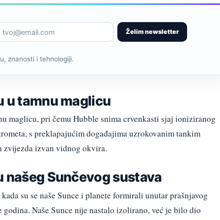
Želim newsletter
, znanosti i tehnologiji.
u u tamnu maglicu
u maglicu, pri čemu Hubble snima crvenkasti sjaj ioniziranog
atrometa, s preklapajućim događajima uzrokovanim tankim
h zvijezda izvan vidnog okvira.
ju našeg Sunčevog sustava
k kada su se naše Sunce i planete formirali unutar prašnjavog
 godina. Naše Sunce nije nastalo izolirano, već je bilo dio