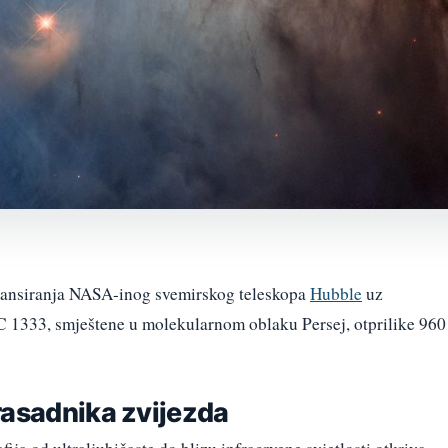
 lansiranja NASA-inog svemirskog teleskopa
Hubble
uz
C 1333, smještene u molekularnom oblaku Persej, otprilike 960
rasadnika zvijezda