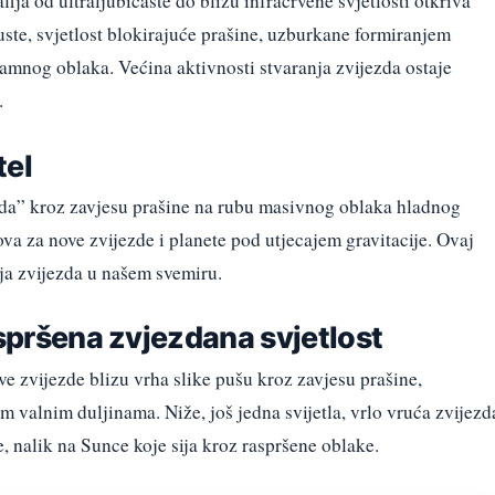
ja od ultraljubičaste do blizu infracrvene svjetlosti otkriva
uste, svjetlost blokirajuće prašine, uzburkane formiranjem
tamnog oblaka. Većina aktivnosti stvaranja zvijezda ostaje
.
tel
a” kroz zavjesu prašine na rubu masivnog oblaka hladnog
a za nove zvijezde i planete pod utjecajem gravitacije. Ovaj
ja zvijezda u našem svemiru.
aspršena zvjezdana svjetlost
ave zvijezde blizu vrha slike pušu kroz zavjesu prašine,
m valnim duljinama. Niže, još jedna svijetla, vrlo vruća zvijezd
, nalik na Sunce koje sija kroz raspršene oblake.