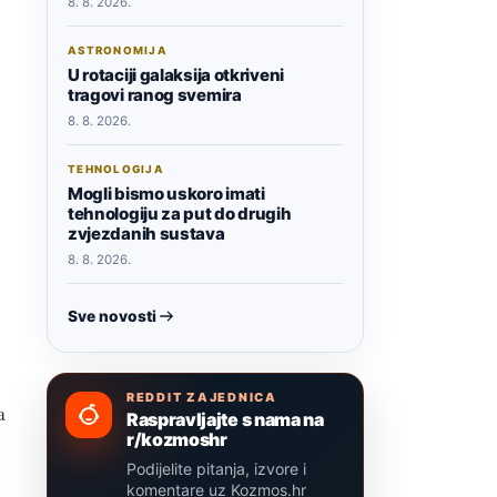
8. 8. 2026.
ASTRONOMIJA
U rotaciji galaksija otkriveni
tragovi ranog svemira
8. 8. 2026.
TEHNOLOGIJA
Mogli bismo uskoro imati
tehnologiju za put do drugih
zvjezdanih sustava
8. 8. 2026.
Sve novosti
REDDIT ZAJEDNICA
a
Raspravljajte s nama na
r/kozmoshr
Podijelite pitanja, izvore i
komentare uz Kozmos.hr