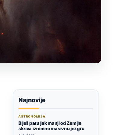
Najnovije
ASTRONOMIJA
Bijeli patuljak manji od Zemlje
skriva iznimno masivnu jezgru