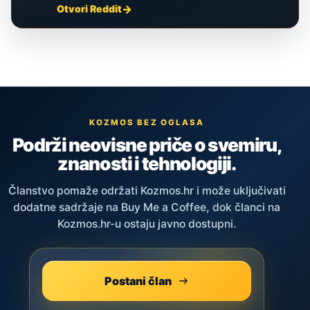
Otvori Reddit
KOZMOS BEZ OGLASA
Podrži neovisne priče o svemiru,
znanosti i tehnologiji.
Članstvo pomaže održati Kozmos.hr i može uključivati
dodatne sadržaje na Buy Me a Coffee, dok članci na
Kozmos.hr-u ostaju javno dostupni.
Postani član