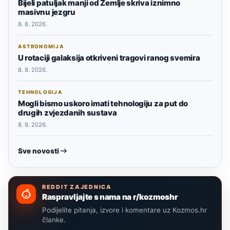
Bijeli patuljak manji od Zemlje skriva iznimno
masivnu jezgru
8. 8. 2026.
ASTRONOMIJA
U rotaciji galaksija otkriveni tragovi ranog svemira
8. 8. 2026.
TEHNOLOGIJA
Mogli bismo uskoro imati tehnologiju za put do
drugih zvjezdanih sustava
8. 8. 2026.
Sve novosti
REDDIT ZAJEDNICA
Raspravljajte s nama na r/kozmoshr
Podijelite pitanja, izvore i komentare uz Kozmos.hr
članke.