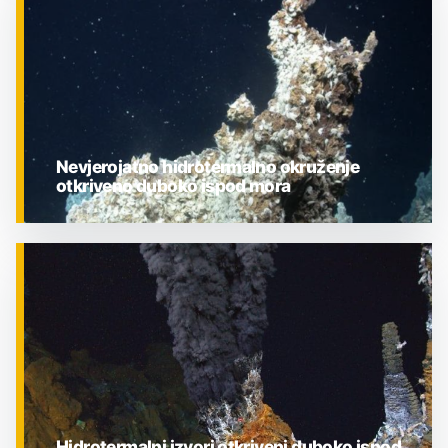
Nevjerojatno hidrotermalno okruženje
otkriveno duboko ispod mora
ZNANOST
Hidrotermalni izvori otkriveni duboko ispod