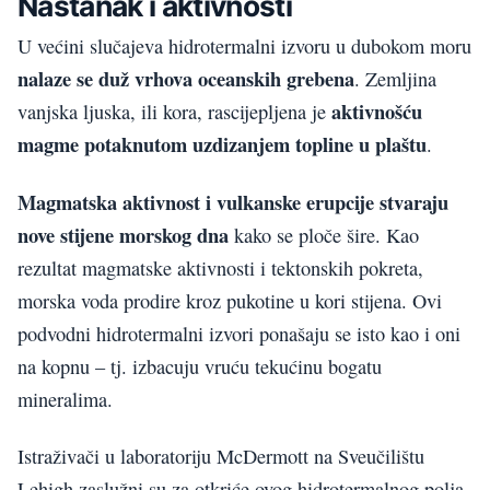
Nastanak i aktivnosti
U većini slučajeva hidrotermalni izvoru u dubokom moru
nalaze se duž vrhova oceanskih grebena
. Zemljina
aktivnošću
vanjska ljuska, ili kora, rascijepljena je
magme potaknutom uzdizanjem topline u plaštu
.
Magmatska aktivnost i vulkanske erupcije stvaraju
nove stijene morskog dna
kako se ploče šire. Kao
rezultat magmatske aktivnosti i tektonskih pokreta,
morska voda prodire kroz pukotine u kori stijena. Ovi
podvodni hidrotermalni izvori ponašaju se isto kao i oni
na kopnu – tj. izbacuju vruću tekućinu bogatu
mineralima.
Istraživači u laboratoriju McDermott na Sveučilištu
Lehigh zaslužni su za otkriće ovog hidrotermalnog polja