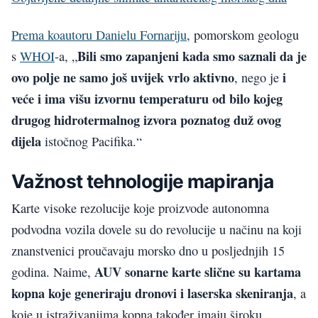
Prema koautoru Danielu Fornariju
, pomorskom geologu
Bili smo zapanjeni kada smo saznali da je
s
WHOI
-a, „
ovo polje ne samo još uvijek vrlo aktivno
i
, nego je
veće i ima višu izvornu temperaturu od bilo kojeg
drugog hidrotermalnog izvora poznatog duž ovog
dijela
istočnog Pacifika.“
Važnost tehnologije mapiranja
Karte visoke rezolucije koje proizvode autonomna
podvodna vozila dovele su do revolucije u načinu na koji
znanstvenici proučavaju morsko dno u posljednjih 15
AUV sonarne karte slične su kartama
godina. Naime,
kopna koje generiraju dronovi i laserska skeniranja
, a
koje u istraživanjima kopna također imaju široku