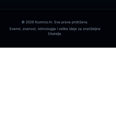
© 2026 Kozmos.hr. Sva prava pridržana.
Svemir, znanost, tehnologija i velike ideje za znatiželjne
čitatelje.