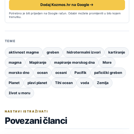
Dodaj Kozmos.hr na Google
Potrebno je biti prijavljen na Google račun. Odabir možete promijeniti u bilo kojem
trenutku.
TEME
aktivnost magme
greben
hidrotermalni izvori
kartiranje
magma
Mapiranje
mapiranje morskog dna
More
morsko dno
ocean
oceani
Pacifik
paficički greben
Planet
plavi planet
Tihi ocean
voda
Zemlja
život u moru
NASTAVI ISTRAŽIVATI
Povezani članci