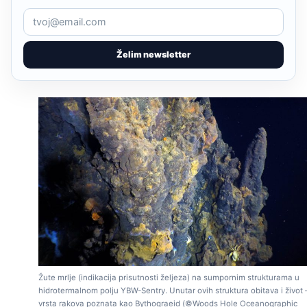
Želim newsletter
Žute mrlje (indikacija prisutnosti željeza) na sumpornim strukturama u
hidrotermalnom polju YBW-Sentry. Unutar ovih struktura obitava i život – 
vrsta rakova poznata kao Bythograeid (©Woods Hole Oceanographic