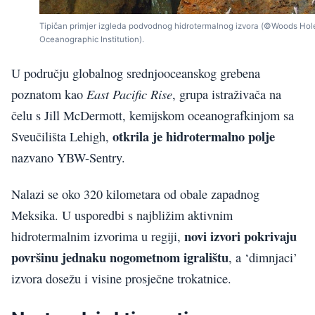
Tipičan primjer izgleda podvodnog hidrotermalnog izvora (©Woods Hol
Oceanographic Institution).
U području globalnog srednjooceanskog grebena
East Pacific Rise
poznatom kao
, grupa istraživača na
čelu s Jill McDermott, kemijskom oceanografkinjom sa
otkrila je hidrotermalno polje
Sveučilišta Lehigh,
nazvano YBW-Sentry.
Nalazi se oko 320 kilometara od obale zapadnog
Meksika. U usporedbi s najbližim aktivnim
novi izvori pokrivaju
hidrotermalnim izvorima u regiji,
površinu jednaku nogometnom igralištu
, a ‘dimnjaci’
izvora dosežu i visine prosječne trokatnice.