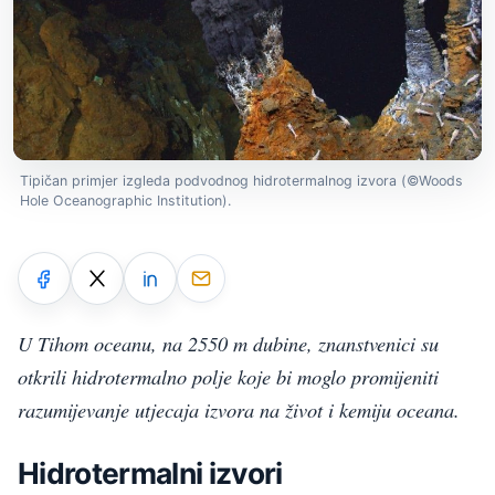
Tipičan primjer izgleda podvodnog hidrotermalnog izvora (©Woods
Hole Oceanographic Institution).
U Tihom oceanu, na 2550 m dubine, znanstvenici su
otkrili hidrotermalno polje koje bi moglo promijeniti
razumijevanje utjecaja izvora na život i kemiju oceana.
Hidrotermalni izvori