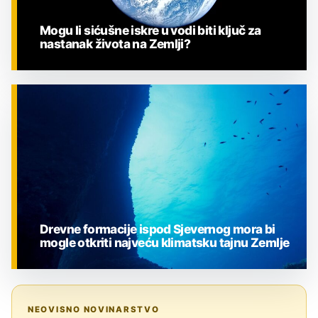
Mogu li sićušne iskre u vodi biti ključ za
nastanak života na Zemlji?
ZNANOST
Drevne formacije ispod Sjevernog mora bi
mogle otkriti najveću klimatsku tajnu Zemlje
ZNANOST
NEOVISNO NOVINARSTVO