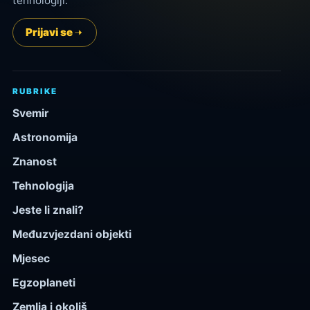
tehnologiji.
Prijavi se
RUBRIKE
Svemir
Astronomija
Znanost
Tehnologija
Jeste li znali?
Međuzvjezdani objekti
Mjesec
Egzoplaneti
Zemlja i okoliš