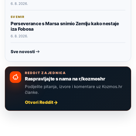
6. 8. 2026.
SVEMIR
Perseverance s Marsa snimio Zemlju kako nestaje
iza Fobosa
6. 8. 2026.
Sve novosti
REDDIT ZAJEDNICA
Raspravljajte s nama na r/kozmoshr
Podijelite pitanja, izvore i komentare uz Kozmos.hr
članke.
Otvori Reddit