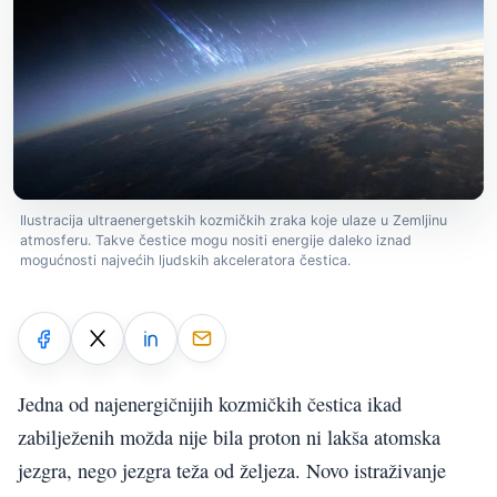
Ilustracija ultraenergetskih kozmičkih zraka koje ulaze u Zemljinu
atmosferu. Takve čestice mogu nositi energije daleko iznad
mogućnosti najvećih ljudskih akceleratora čestica.
Jedna od najenergičnijih kozmičkih čestica ikad
zabilježenih možda nije bila proton ni lakša atomska
jezgra, nego jezgra teža od željeza. Novo istraživanje