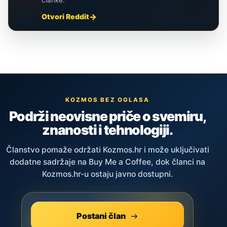
članke.
Otvori Reddit
KOZMOS BEZ OGLASA
Podrži neovisne priče o svemiru,
znanosti i tehnologiji.
Članstvo pomaže održati Kozmos.hr i može uključivati
dodatne sadržaje na Buy Me a Coffee, dok članci na
Kozmos.hr-u ostaju javno dostupni.
Postani član