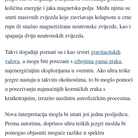
količina energije i jaka magnetska polja. Među njima su
smrti masivnih zvijezda koje završavaju kolapsom u crne
rupe ili snažno magnetizirane neutronske zvijezde, kao i
spajanja dviju neutronskih zvijezda.
Takvi događaji poznati su i kao izvori
gravitacijskih
valova
, a mogu biti povezani s
izbojima gama-zraka
,
najenergičnijim eksplozijama u svemiru. Ako ultra teške
jezgre nastaju u takvim okolnostima, to bi moglo pomoći
u povezivanju najmoćnijih kozmičkih zraka s
kratkotrajnim, izrazito nasilnim astrofizičkim procesima.
Nova interpretacija mogla bi imati još jednu posljedicu.
Prema autorima, doprinos ultra teških jezgri možda bi
pomogao objasniti moguće razlike u spektru