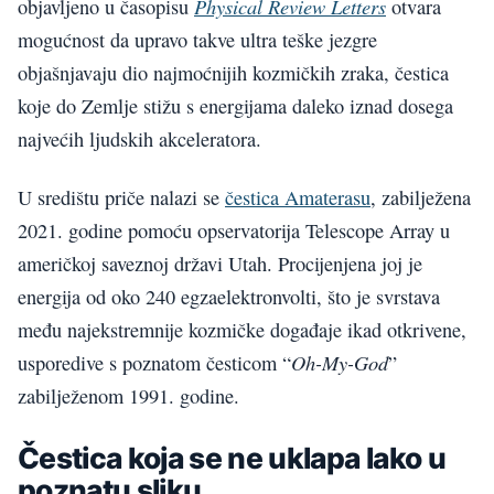
Physical Review Letters
objavljeno u časopisu
otvara
mogućnost da upravo takve ultra teške jezgre
objašnjavaju dio najmoćnijih kozmičkih zraka, čestica
koje do Zemlje stižu s energijama daleko iznad dosega
najvećih ljudskih akceleratora.
U središtu priče nalazi se
čestica Amaterasu
, zabilježena
2021. godine pomoću opservatorija Telescope Array u
američkoj saveznoj državi Utah. Procijenjena joj je
energija od oko 240 egzaelektronvolti, što je svrstava
među najekstremnije kozmičke događaje ikad otkrivene,
Oh-My-God
usporedive s poznatom česticom “
”
zabilježenom 1991. godine.
Čestica koja se ne uklapa lako u
poznatu sliku