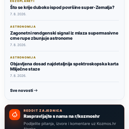
EGZOPLANETI
Što se krije duboko ispod površine super-Zemalja?
7. 8. 2026.
ASTRONOMIJA
Zagonetni rendgenski signal iz mlaza supermasivne
crne rupe zbunjuje astronome
7. 8. 2026.
ASTRONOMIJA
Objavljena dosad najdetaljnija spektroskopska karta
Mliječne staze
7. 8. 2026.
Sve novosti
REDDIT ZAJEDNICA
Raspravljajte s nama na r/kozmoshr
Podijelite pitanja, izvore i komentare uz Kozmos.hr