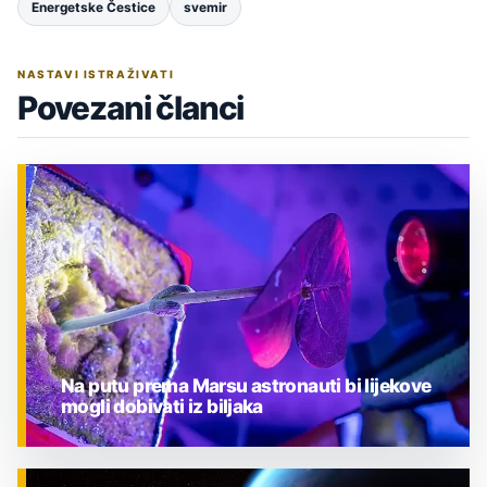
Energetske Čestice
svemir
NASTAVI ISTRAŽIVATI
Povezani članci
Na putu prema Marsu astronauti bi lijekove
mogli dobivati iz biljaka