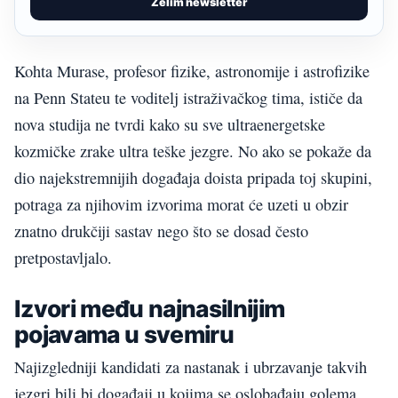
Želim newsletter
Kohta Murase, profesor fizike, astronomije i astrofizike
na Penn Stateu te voditelj istraživačkog tima, ističe da
nova studija ne tvrdi kako su sve ultraenergetske
kozmičke zrake ultra teške jezgre. No ako se pokaže da
dio najekstremnijih događaja doista pripada toj skupini,
potraga za njihovim izvorima morat će uzeti u obzir
znatno drukčiji sastav nego što se dosad često
pretpostavljalo.
Izvori među najnasilnijim
pojavama u svemiru
Najizgledniji kandidati za nastanak i ubrzavanje takvih
jezgri bili bi događaji u kojima se oslobađaju golema