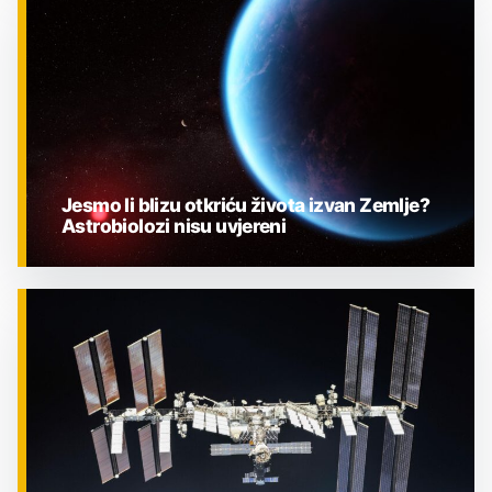
ZNANOST
Jesmo li blizu otkriću života izvan Zemlje?
Astrobiolozi nisu uvjereni
ZNANOST