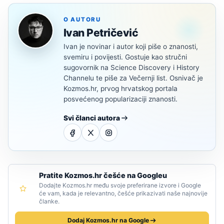
O AUTORU
Ivan Petričević
Ivan je novinar i autor koji piše o znanosti,
svemiru i povijesti. Gostuje kao stručni
sugovornik na Science Discovery i History
Channelu te piše za Večernji list. Osnivač je
Kozmos.hr, prvog hrvatskog portala
posvećenog popularizaciji znanosti.
Svi članci autora
Pratite Kozmos.hr češće na Googleu
Dodajte Kozmos.hr među svoje preferirane izvore i Google
će vam, kada je relevantno, češće prikazivati naše najnovije
članke.
Dodaj Kozmos.hr na Google