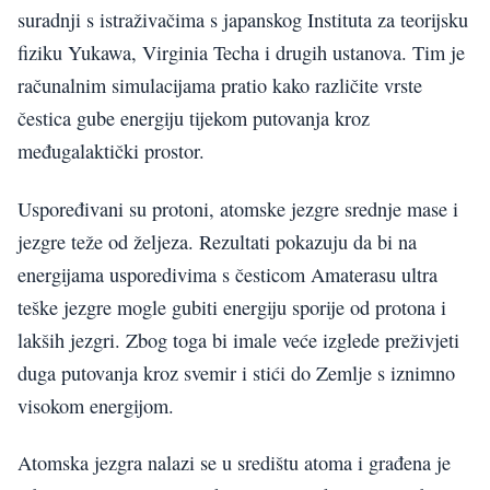
suradnji s istraživačima s japanskog Instituta za teorijsku
fiziku Yukawa, Virginia Techa i drugih ustanova. Tim je
računalnim simulacijama pratio kako različite vrste
čestica gube energiju tijekom putovanja kroz
međugalaktički prostor.
Uspoređivani su protoni, atomske jezgre srednje mase i
jezgre teže od željeza. Rezultati pokazuju da bi na
energijama usporedivima s česticom Amaterasu ultra
teške jezgre mogle gubiti energiju sporije od protona i
lakših jezgri. Zbog toga bi imale veće izglede preživjeti
duga putovanja kroz svemir i stići do Zemlje s iznimno
visokom energijom.
Atomska jezgra nalazi se u središtu atoma i građena je