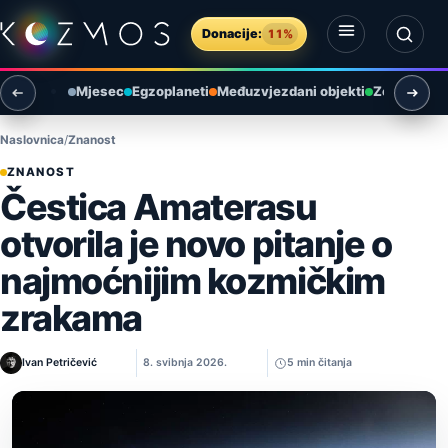
Preskoči na sadržaj
Donacije:
11%
Otvori izbornik
Otvori pretragu
Mjesec
Egzoplaneti
Međuzvjezdani objekti
Zemlja i ok
Naslovnica
Znanost
ZNANOST
Čestica Amaterasu
otvorila je novo pitanje o
najmoćnijim kozmičkim
zrakama
Ivan Petričević
8. svibnja 2026.
5 min čitanja