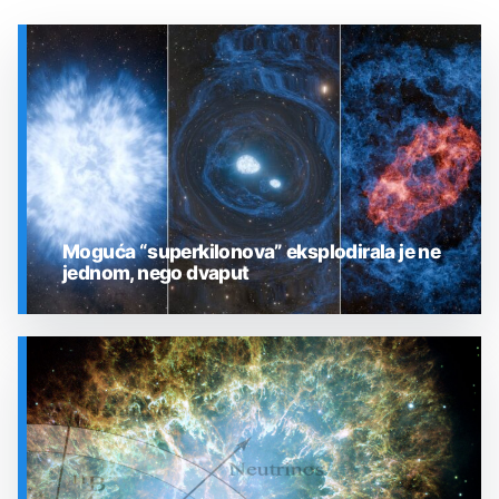
Moguća “superkilonova” eksplodirala je ne
jednom, nego dvaput
SVEMIR