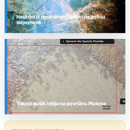
Neutrini iz neutronskih zvijezda potiču
supernove
SVEMIR
Tekući dušik izbija na površinu Plutona
SVEMIR