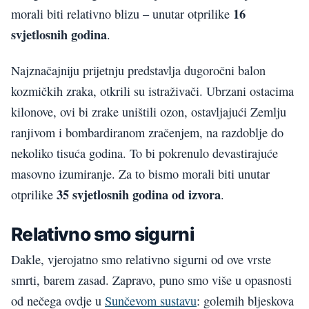
16
morali biti relativno blizu – unutar otprilike
svjetlosnih godina
.
Najznačajniju prijetnju predstavlja dugoročni balon
kozmičkih zraka, otkrili su istraživači. Ubrzani ostacima
kilonove, ovi bi zrake uništili ozon, ostavljajući Zemlju
ranjivom i bombardiranom zračenjem, na razdoblje do
nekoliko tisuća godina. To bi pokrenulo devastirajuće
masovno izumiranje. Za to bismo morali biti unutar
35 svjetlosnih godina od izvora
otprilike
.
Relativno smo sigurni
Dakle, vjerojatno smo relativno sigurni od ove vrste
smrti, barem zasad. Zapravo, puno smo više u opasnosti
od nečega ovdje u
Sunčevom sustavu
: golemih bljeskova