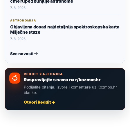
crne rupe zbunjuje astronome
7. 8. 2026.
ASTRONOMIJA
Objavljena dosad najdetaljnija spektroskopska karta
Mliječne staze
7. 8. 2026.
Sve novosti
REDDIT ZAJEDNICA
Raspravljajte s nama na r/kozmoshr
Podijelite pitanja, izvore i komentare uz Kozmos.hr
članke.
Otvori Reddit