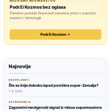
NEOVISNO NOVINARSTVO
Podrži Kozmos bez oglasa
Članstvo pomaže financirati neovisne priče o znanosti,
svemiru i tehnologiji.
Podrži Kozmos
Najnovije
EGZOPLANETI
Što se krije duboko ispod površine super-Zemalja?
7. 8. 2026.
ASTRONOMIJA
Zagonetni rendgenski signal iz mlaza supermasivne