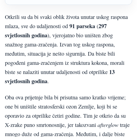
Otkrili su da bi svaki oblik života unutar uskog raspona
91 parseka
297
mlaza, sve do udaljenosti od
(
svjetlosnih godina
), vjerojatno bio uništen zbog
snažnog gama-zračenja. Izvan tog uskog raspona,
međutim, situacija je nešto sigurnija. Da biste bili
pogođeni gama-zračenjem iz struktura kokona, morali
13
biste se nalaziti unutar udaljenosti od otprilike
svjetlosnih godina
.
Oba ova prijetnje bila bi prisutna samo kratko vrijeme;
one bi uništile stratosferski ozon Zemlje, koji bi se
oporavio za otprilike četiri godine. Tim je otkrio da su
afterglow
X-zrake puno smrtonosnije, jer takozvani
traje
mnogo duže od gama-zračenja. Međutim, i dalje biste