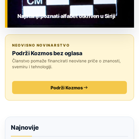
Najstariji poznati alfabet otkriven u Siriji
ZNANOST
NEOVISNO NOVINARSTVO
Podrži Kozmos bez oglasa
Članstvo pomaže financirati neovisne priče o znanosti,
svemiru i tehnologiji.
Podrži Kozmos
Najnovije