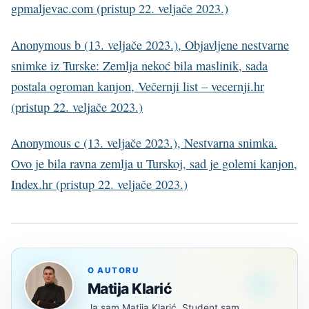
gpmaljevac.com (pristup 22. veljače 2023.)
Anonymous b (13. veljače 2023.), Objavljene nestvarne
snimke iz Turske: Zemlja nekoć bila maslinik, sada
postala ogroman kanjon, Večernji list – vecernji.hr
(pristup 22. veljače 2023.)
Anonymous c (13. veljače 2023.), Nestvarna snimka.
Ovo je bila ravna zemlja u Turskoj, sad je golemi kanjon,
Index.hr (pristup 22. veljače 2023.)
O AUTORU
Matija Klarić
Ja sam Matija Klarić. Student sam