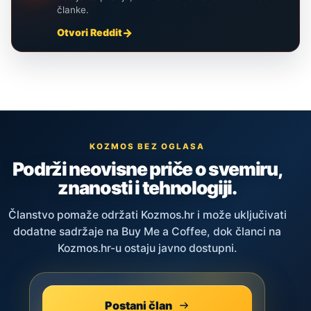
članke.
Otvori Reddit
KOZMOS BEZ OGLASA
Podrži neovisne priče o svemiru,
znanosti i tehnologiji.
Članstvo pomaže održati Kozmos.hr i može uključivati
dodatne sadržaje na Buy Me a Coffee, dok članci na
Kozmos.hr-u ostaju javno dostupni.
Postani član