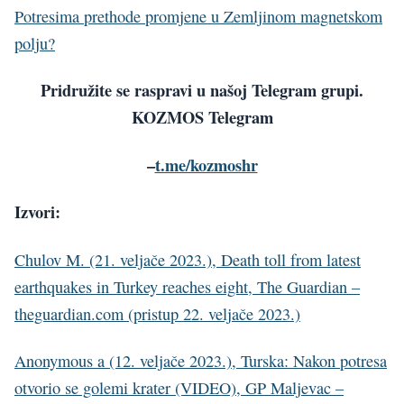
Potresima prethode promjene u Zemljinom magnetskom
polju?
Pridružite se raspravi u našoj Telegram grupi.
KOZMOS Telegram
–
t.me/kozmoshr
Izvori:
Chulov M. (21. veljače 2023.), Death toll from latest
earthquakes in Turkey reaches eight, The Guardian –
theguardian.com (pristup 22. veljače 2023.)
Anonymous a (12. veljače 2023.), Turska: Nakon potresa
otvorio se golemi krater (VIDEO), GP Maljevac –