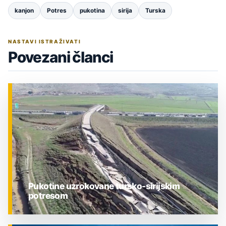
kanjon
Potres
pukotina
sirija
Turska
NASTAVI ISTRAŽIVATI
Povezani članci
Pukotine uzrokovane tursko-sirijskim
potresom