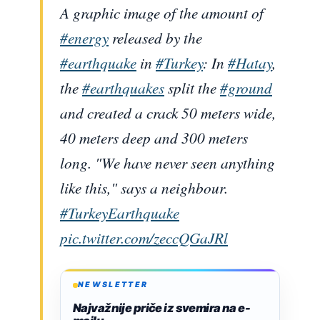
A graphic image of the amount of
#energy
released by the
#earthquake
in
#Turkey
: In
#Hatay
,
the
#earthquakes
split the
#ground
and created a crack 50 meters wide,
40 meters deep and 300 meters
long. "We have never seen anything
like this," says a neighbour.
#TurkeyEarthquake
pic.twitter.com/zeccQGaJRl
NEWSLETTER
Najvažnije priče iz svemira na e-