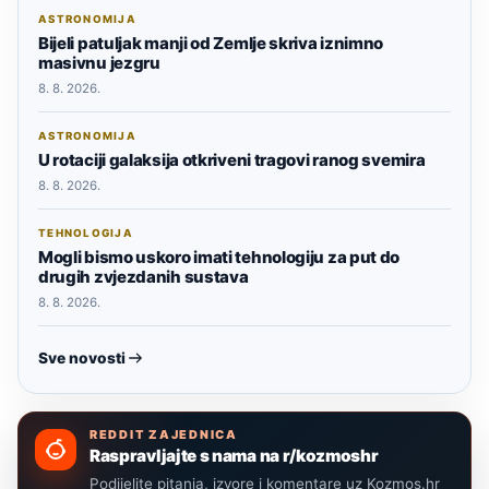
ASTRONOMIJA
Bijeli patuljak manji od Zemlje skriva iznimno
masivnu jezgru
8. 8. 2026.
ASTRONOMIJA
U rotaciji galaksija otkriveni tragovi ranog svemira
8. 8. 2026.
TEHNOLOGIJA
Mogli bismo uskoro imati tehnologiju za put do
drugih zvjezdanih sustava
8. 8. 2026.
Sve novosti
REDDIT ZAJEDNICA
Raspravljajte s nama na r/kozmoshr
Podijelite pitanja, izvore i komentare uz Kozmos.hr