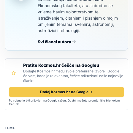
Ekonomskog fakulteta, a u slobodno se
vrijeme bavim volonterstvom te
istraživanjem, čitanjem i pisanjem o mojim
omiljenim temama; svemiru, astronomiji,
astrofizici i tehnologiji.
Svi članci autora
Pratite Kozmos.hr češće na Googleu
Dodajte Kozmos.hr među svoje preferirane izvore i Google
će vam, kada je relevantno, češće prikazivati naše najnovije
članke.
Dodaj Kozmos.hr na Google
Potrebno je biti prijavljen na Google račun. Odabir možete promijeniti u bilo kojem
trenutku.
TEME