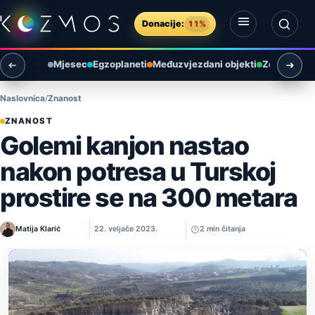
Preskoči na sadržaj
Donacije:
11%
Otvori izbornik
Otvori pretragu
Mjesec
Egzoplaneti
Međuzvjezdani objekti
Zemlja i ok
Naslovnica
Znanost
ZNANOST
Golemi kanjon nastao
nakon potresa u Turskoj
prostire se na 300 metara
Matija Klarić
22. veljače 2023.
2 min čitanja