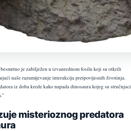
esmrtno je zabilježen u izvanrednom fosilu koji su otkrili
ujući naše razumijevanje interakcija pretpovijesnih životinja.
edatora iz doba krede kako napada dinosaura kojeg su stručnjaci
.”
azuje misterioznog predatora
aura