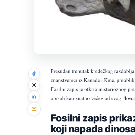
Presudan trenutak kredečkog razdoblja b
znanstvenici iz Kanade i Kine, preoblik
Fosilni zapis je otkrio misterioznog pr
opisali kao znatno većeg od svog “lovca
Fosilni zapis prik
koji napada dinos