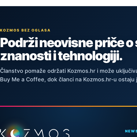
KOZMOS BEZ OGLASA
Podrži neovisne priče o
znanosti i tehnologiji.
Članstvo pomaže održati Kozmos.hr i može uključiva
Buy Me a Coffee, dok članci na Kozmos.hr-u ostaju 
Podnožje stranice
NEW