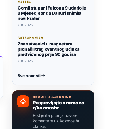
MJESEC
Gornji stupanj Falcona 9 udario je
u Mjesec, sonda Danuri snimila
novi krater
7. 8. 2026.
ASTRONOMIJA
Znanstvenici u magnetaru
pronašli trag kvantnog učinka
predviđenog prije 90 godina
7. 8. 2026.
Sve novosti
REDDIT ZAJEDNICA
Raspravljajte s nama na
r/kozmoshr
Podijelite pitanja, izvore i
komentare uz Kozmos.hr
članke.