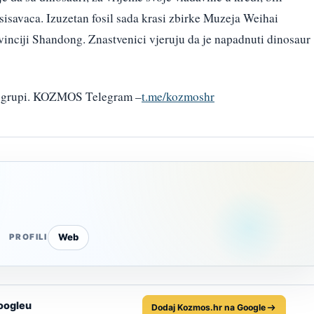
 sisavaca. Izuzetan fosil sada krasi zbirke Muzeja Weihai
inciji Shandong. Znastvenici vjeruju da je napadnuti dinosaur
am grupi. KOZMOS Telegram –
t.me/kozmoshr
Web
PROFILI
oogleu
Dodaj Kozmos.hr na Google