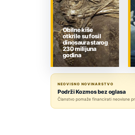
Obilne kiše
otkrile su fosil
dinosaura starog
230 milijuna
godina
ZNANOST
NEOVISNO NOVINARSTVO
Podrži Kozmos bez oglasa
Članstvo pomaže financirati neovisne pri