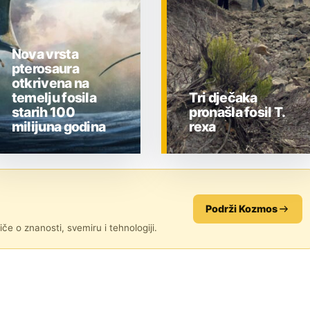
Nova vrsta
pterosaura
otkrivena na
temelju fosila
Tri dječaka
starih 100
pronašla fosil T.
milijuna godina
rexa
ZNANOST
ZNANOST
Podrži Kozmos
če o znanosti, svemiru i tehnologiji.