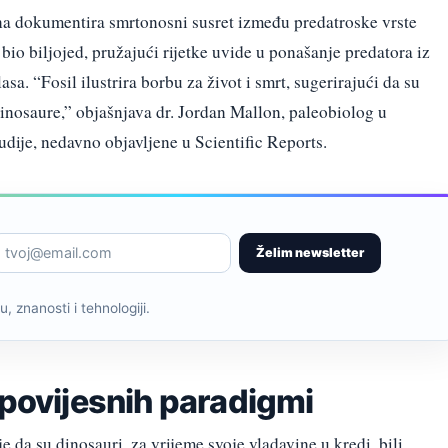
dina dokumentira smrtonosni susret između predatroske vrste
 bio biljojed, pružajući rijetke uvide u ponašanje predatora iz
sa. “Fosil ilustrira borbu za život i smrt, sugerirajući da su
 dinosaure,” objašnjava dr. Jordan Mallon, paleobiolog u
dije, nedavno objavljene u Scientific Reports.
Želim newsletter
, znanosti i tehnologiji.
tpovijesnih paradigmi
 da su dinosauri, za vrijeme svoje vladavine u kredi, bili