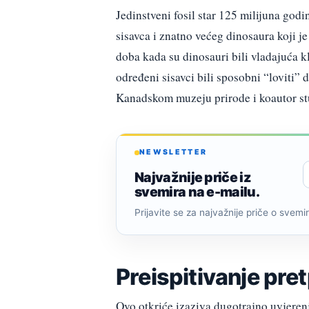
Jedinstveni fosil star 125 milijuna go
sisavca i znatno većeg dinosaura koji je
doba kada su dinosauri bili vladajuća kla
određeni sisavci bili sposobni “loviti”
Kanadskom muzeju prirode i koautor stu
NEWSLETTER
Najvažnije priče iz
svemira na e-mailu.
Prijavite se za najvažnije priče o svemiru
Preispitivanje pre
Ovo otkriće izaziva dugotrajno uvjerenje