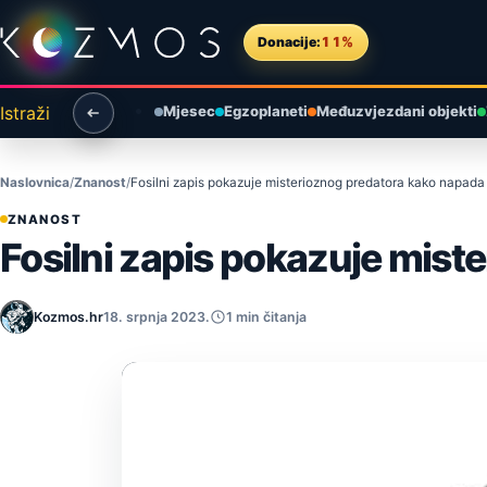
Preskoči na sadržaj
Donacije:
11%
Istraži
Mjesec
Egzoplaneti
Međuzvjezdani objekti
Naslovnica
Znanost
Fosilni zapis pokazuje misterioznog predatora kako napada
ZNANOST
Fosilni zapis pokazuje mis
Kozmos.hr
18. srpnja 2023.
1 min čitanja