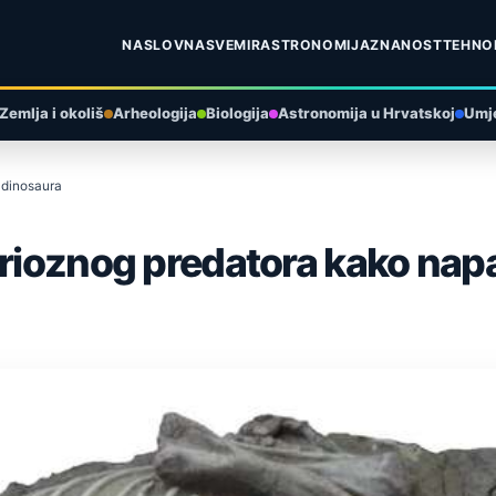
NASLOVNA
SVEMIR
ASTRONOMIJA
ZNANOST
TEHNO
Zemlja i okoliš
Arheologija
Biologija
Astronomija u Hrvatskoj
Umje
 dinosaura
terioznog predatora kako na