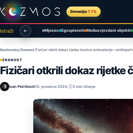
Preskoči na sadržaj
Donacije:
11%
Istraži
Mjesec
Egzoplaneti
Međuzvjezdani objekti
Naslovnica
Znanost
Fizičari otkrili dokaz rijetke čestice antimaterije—antihiperh
ZNANOST
Fizičari otkrili dokaz rijetk
Ivan Petričević
10. prosinca 2024.
3 min čitanja