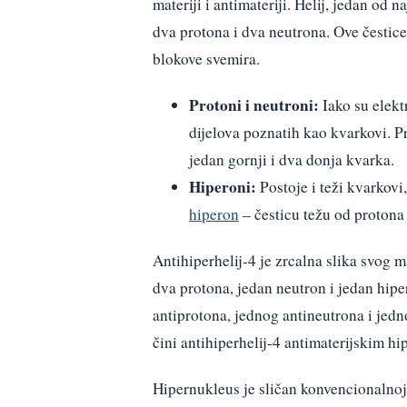
materiji i antimateriji. Helij, jedan od 
dva protona i dva neutrona. Ove čestice
blokove svemira.
Protoni i neutroni:
Iako su elektr
dijelova poznatih kao kvarkovi. P
jedan gornji i dva donja kvarka.
Hiperoni:
Postoje i teži kvarkovi
hiperon
– česticu težu od protona 
Antihiperhelij-4 je zrcalna slika svog m
dva protona, jedan neutron i jedan hipe
antiprotona, jednog antineutrona i jed
čini antihiperhelij-4 antimaterijskim h
Hipernukleus je sličan konvencionalnoj 