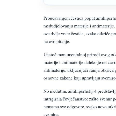
Proučavanjem čestica poput antihiperhel
međudjelovanju materije i antimaterije
ove dvije vrste čestica, svako otkriće 
na ovo pitanje.
Unatoč monumentalnoj prirodi ovog ot
materije i antimaterije daleko je od zav
antimaterije, uključujući ranija otkrića
osnovne zakone koji upravljaju svemir
No međutim, antihiperhelij-4 predstavlj
intrigirala čovječanstvo: zašto svemir p
nemamo sve odgovore, svako novo otkrić
svemira.