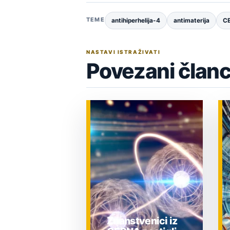
TEME
antihiperhelija-4
antimaterija
C
NASTAVI ISTRAŽIVATI
Povezani članc
Znanstvenici iz