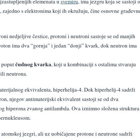
najzastupljenijih elemenata u
svemiru
, ima jezgru koja se sastoji 
, zajedno s elektronima koji ih okružuju, čine osnovne građevn
oni nedjeljive čestice, protoni i neutroni sastoje se od manjih
roton ima dva “gornja” i jedan “donji” kvark, dok neutron ima
čudnog kvarka
, poput
, koji u kombinaciji s ostalima stvaraju
ili neutrona.
aterijalnog ekvivalenta, hiperhelija-4. Dok hiperhelij-4 sadrži
ron, njegov antimaterijski ekvivalent sastoji se od dva
nog hiperona zvanog antilambda. Ova iznimno složena struktura
ipernukleusom.
atomskoj jezgri, ali uz uobičajene protone i neutrone sadrži