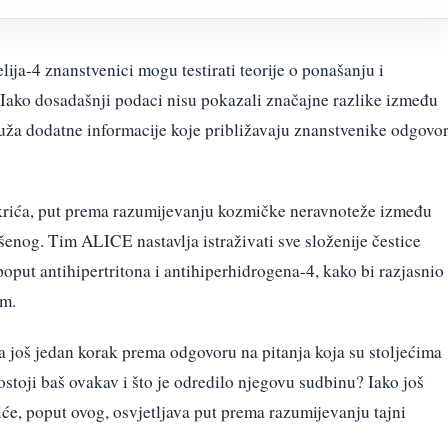
ija-4 znanstvenici mogu testirati teorije o ponašanju i
. Iako dosadašnji podaci nisu pokazali značajne razlike između
pruža dodatne informacije koje približavaju znanstvenike odgovo
krića, put prema razumijevanju kozmičke neravnoteže između
ršenog. Tim ALICE nastavlja istraživati sve složenije čestice
 poput antihipertritona i antihiperhidrogena-4, kako bi razjasnio
om.
a još jedan korak prema odgovoru na pitanja koja su stoljećima
ostoji baš ovakav i što je odredilo njegovu sudbinu? Iako još
e, poput ovog, osvjetljava put prema razumijevanju tajni