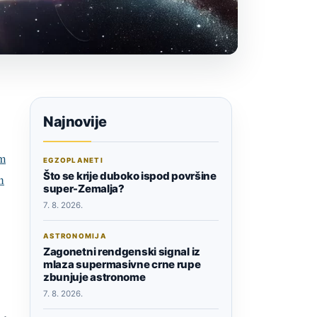
Najnovije
m
EGZOPLANETI
Što se krije duboko ispod površine
n
super-Zemalja?
7. 8. 2026.
ASTRONOMIJA
Zagonetni rendgenski signal iz
mlaza supermasivne crne rupe
zbunjuje astronome
7. 8. 2026.