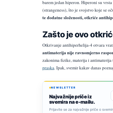
barem jedan hiperon. Hiperoni su vrsta 
(strangeness), što je svojstvo koje se 
te dodatne složenosti, otkriće antih
Zašto je ovo otkri
Otkrivanje antihiperhelija-4 otvara vra
antimaterija nije ravnomjerno rasp
zakonima fizike, materija i antimaterija
praska
. Ipak, svemir kakav danas poznaj
NEWSLETTER
Najvažnije priče iz
svemira na e-mailu.
Prijavite se za najvažnije priče o svemiru