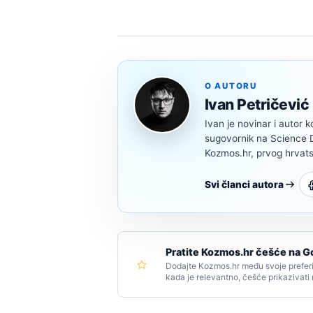
O AUTORU
Ivan Petričević
Ivan je novinar i autor k
sugovornik na Science Di
Kozmos.hr, prvog hrvats
Svi članci autora
Pratite Kozmos.hr češće na G
Dodajte Kozmos.hr među svoje preferi
kada je relevantno, češće prikazivati