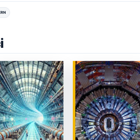
ERN
i