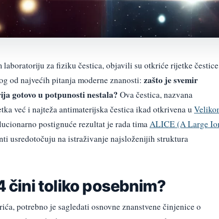
boratoriju za fiziku čestica, objavili su otkriće rijetke čestice
zašto je svemir
og od najvećih pitanja moderne znanosti:
ija gotovo u potpunosti nestala?
Ova čestica, nazvana
etka već i najteža antimaterijska čestica ikad otkrivena u
Veliko
ucionarno postignuće rezultat je rada tima
ALICE (A Large Io
enti usredotočuju na istraživanje najsloženijih struktura
-4 čini toliko posebnim?
ića, potrebno je sagledati osnovne znanstvene činjenice o