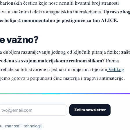
barionskih čestica koje nose nenulti kvantni broj stranosti
Upravo zbo
očuva u snažnim i elektromagnetskim interakcijama.
iperhelija-4 monumentalno je postignuće za tim ALICE.
će važno?
zaš
ta dubljem razumijevanju jednog od ključnih pitanja fizike:
oređena sa svojom materijskom zrcalnom slikom?
Prema
 trebale su biti stvorene u jednakim omjerima tijekom
Velikog
emo gotovo u potpunosti čine materija i tragovi antimaterije.
Želim newsletter
, znanosti i tehnologiji.