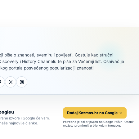
oji piše o znanosti, svemiru i povijesti. Gostuje kao stručni
scovery i History Channelu te piše za Večernji list. Osnivač je
kog portala posvećenog popularizaciji znanosti.
oogleu
Dodaj Kozmos.hr na Google
rane izvore i Google će vam,
Potrebno je biti prijavljen na Google račun. Odabir
 naše najnovije članke.
možete promijeniti u bilo kojem trenutku.