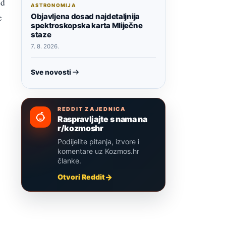
od
ASTRONOMIJA
e
Objavljena dosad najdetaljnija
spektroskopska karta Mliječne
staze
7. 8. 2026.
Sve novosti
REDDIT ZAJEDNICA
Raspravljajte s nama na
r/kozmoshr
Podijelite pitanja, izvore i
komentare uz Kozmos.hr
članke.
Otvori Reddit