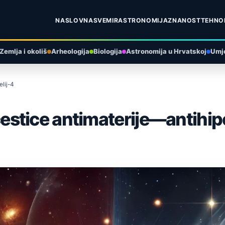
NASLOVNA
SVEMIR
ASTRONOMIJA
ZNANOST
TEHNO
Zemlja i okoliš
Arheologija
Biologija
Astronomija u Hrvatskoj
Umje
elij-4
e čestice antimaterije—antihip