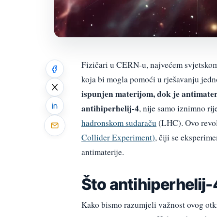
Fizičari u CERN-u, najvećem svjetskom la
koja bi mogla pomoći u rješavanju jedn
ispunjen materijom, dok je antimater
antihiperhelij-4
, nije samo iznimno rij
hadronskom sudaraču
(LHC). Ovo revol
Collider Experiment)
, čiji se eksperim
antimaterije.
Što antihiperhelij
Kako bismo razumjeli važnost ovog otkr