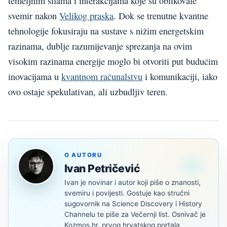
temeljnim silama i interakcijama koje su oblikovale
svemir nakon
Velikog praska
. Dok se trenutne kvantne
tehnologije fokusiraju na sustave s nižim energetskim
razinama, dublje razumijevanje sprezanja na ovim
visokim razinama energije moglo bi otvoriti put budućim
inovacijama u
kvantnom računalstvu
i komunikaciji, iako
ovo ostaje spekulativan, ali uzbudljiv teren.
O AUTORU
Ivan Petričević
Ivan je novinar i autor koji piše o znanosti,
svemiru i povijesti. Gostuje kao stručni
sugovornik na Science Discovery i History
Channelu te piše za Večernji list. Osnivač je
Kozmos.hr, prvog hrvatskog portala