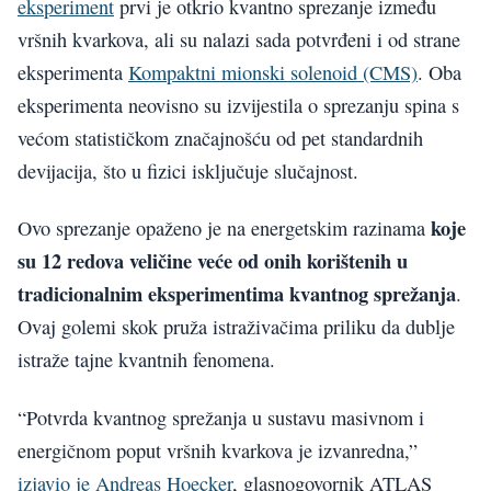
eksperiment
prvi je otkrio kvantno sprezanje između
vršnih kvarkova, ali su nalazi sada potvrđeni i od strane
eksperimenta
Kompaktni mionski solenoid (CMS)
. Oba
eksperimenta neovisno su izvijestila o sprezanju spina s
većom statističkom značajnošću od pet standardnih
devijacija, što u fizici isključuje slučajnost.
koje
Ovo sprezanje opaženo je na energetskim razinama
su 12 redova veličine veće od onih korištenih u
tradicionalnim eksperimentima kvantnog sprežanja
.
Ovaj golemi skok pruža istraživačima priliku da dublje
istraže tajne kvantnih fenomena.
“Potvrda kvantnog sprežanja u sustavu masivnom i
energičnom poput vršnih kvarkova je izvanredna,”
izjavio je Andreas Hoecker
, glasnogovornik ATLAS