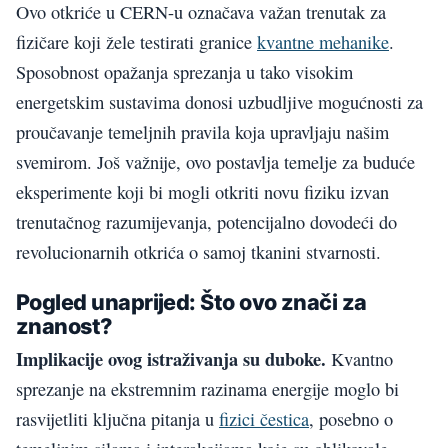
Ovo otkriće u CERN-u označava važan trenutak za
fizičare koji žele testirati granice
kvantne mehanike
.
Sposobnost opažanja sprezanja u tako visokim
energetskim sustavima donosi uzbudljive mogućnosti za
proučavanje temeljnih pravila koja upravljaju našim
svemirom. Još važnije, ovo postavlja temelje za buduće
eksperimente koji bi mogli otkriti novu fiziku izvan
trenutačnog razumijevanja, potencijalno dovodeći do
revolucionarnih otkrića o samoj tkanini stvarnosti.
Pogled unaprijed: Što ovo znači za
znanost?
Implikacije ovog istraživanja su duboke.
Kvantno
sprezanje na ekstremnim razinama energije moglo bi
rasvijetliti ključna pitanja u
fizici čestica
, posebno o