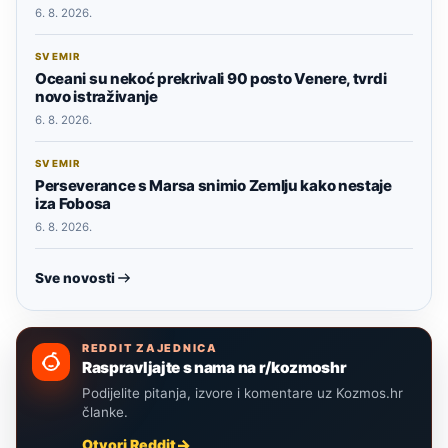
6. 8. 2026.
SVEMIR
Oceani su nekoć prekrivali 90 posto Venere, tvrdi
novo istraživanje
6. 8. 2026.
SVEMIR
Perseverance s Marsa snimio Zemlju kako nestaje
iza Fobosa
6. 8. 2026.
Sve novosti
REDDIT ZAJEDNICA
Raspravljajte s nama na r/kozmoshr
Podijelite pitanja, izvore i komentare uz Kozmos.hr
članke.
Otvori Reddit