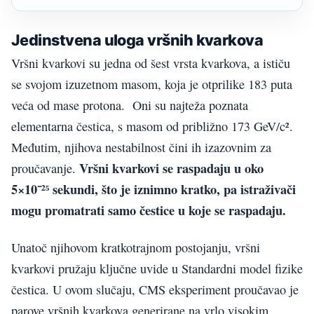
Jedinstvena uloga vršnih kvarkova
Vršni kvarkovi su jedna od šest vrsta kvarkova, a ističu
se svojom izuzetnom masom, koja je otprilike 183 puta
veća od mase protona. Oni su najteža poznata
elementarna čestica, s masom od približno 173 GeV/c².
Međutim, njihova nestabilnost čini ih izazovnim za
Vršni kvarkovi se raspadaju u oko
proučavanje.
5×10⁻²⁵ sekundi, što je iznimno kratko, pa istraživači
mogu promatrati samo čestice u koje se raspadaju.
Unatoč njihovom kratkotrajnom postojanju, vršni
kvarkovi pružaju ključne uvide u Standardni model fizike
čestica. U ovom slučaju, CMS eksperiment proučavao je
parove vršnih kvarkova generirane na vrlo visokim