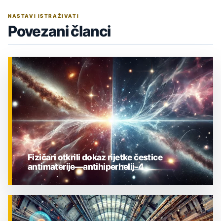
NASTAVI ISTRAŽIVATI
Povezani članci
Fizičari otkrili dokaz rijetke čestice
antimaterije—antihiperhelij-4
ZNANOST