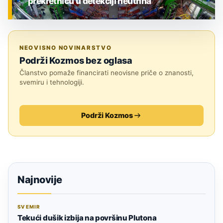
prekretnicu u detekciji neutrina
ZNANOST
NEOVISNO NOVINARSTVO
Podrži Kozmos bez oglasa
Članstvo pomaže financirati neovisne priče o znanosti,
svemiru i tehnologiji.
Podrži Kozmos
Najnovije
SVEMIR
Tekući dušik izbija na površinu Plutona