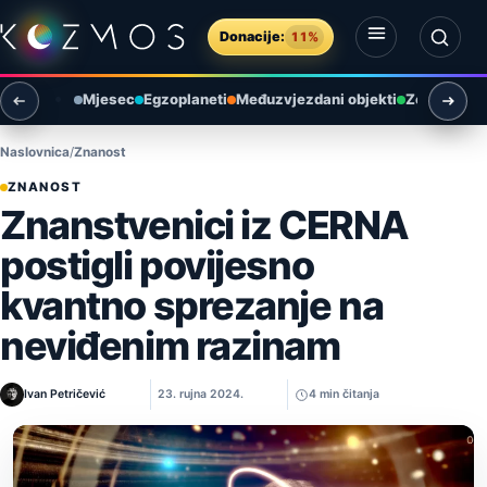
Preskoči na sadržaj
Donacije:
11%
Otvori izbornik
Otvori pretragu
Mjesec
Egzoplaneti
Međuzvjezdani objekti
Zemlja i ok
Naslovnica
Znanost
ZNANOST
Znanstvenici iz CERNA
postigli povijesno
kvantno sprezanje na
neviđenim razinam
Ivan Petričević
23. rujna 2024.
4 min čitanja