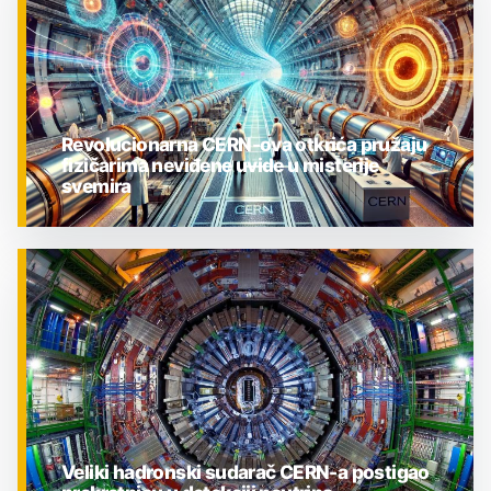
Revolucionarna CERN-ova otkrića pružaju
fizičarima neviđene uvide u misterije
svemira
ZNANOST
Veliki hadronski sudarač CERN-a postigao