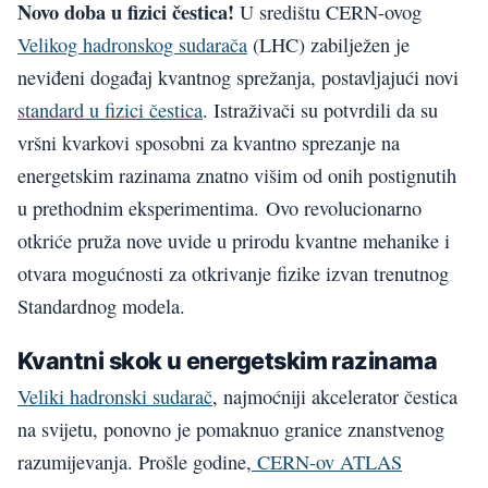
Novo doba u fizici čestica!
U središtu CERN-ovog
Velikog hadronskog sudarača
(LHC) zabilježen je
neviđeni događaj kvantnog sprežanja, postavljajući novi
standard u fizici čestica
. Istraživači su potvrdili da su
vršni kvarkovi sposobni za kvantno sprezanje na
energetskim razinama znatno višim od onih postignutih
u prethodnim eksperimentima. Ovo revolucionarno
otkriće pruža nove uvide u prirodu kvantne mehanike i
otvara mogućnosti za otkrivanje fizike izvan trenutnog
Standardnog modela.
Kvantni skok u energetskim razinama
Veliki hadronski sudarač
, najmoćniji akcelerator čestica
na svijetu, ponovno je pomaknuo granice znanstvenog
razumijevanja. Prošle godine,
CERN-ov ATLAS