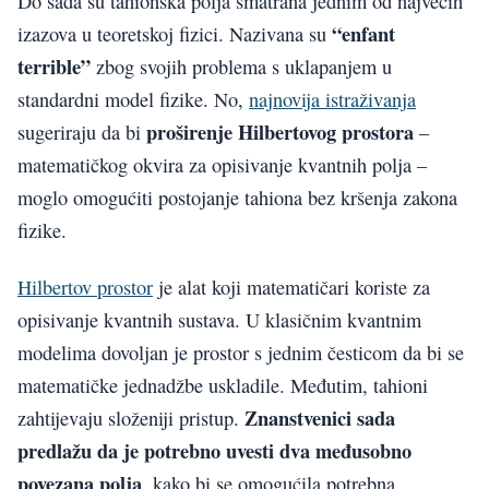
Do sada su tahionska polja smatrana jednim od najvećih
“enfant
izazova u teoretskoj fizici. Nazivana su
terrible”
zbog svojih problema s uklapanjem u
standardni model fizike. No,
najnovija istraživanja
proširenje Hilbertovog prostora
sugeriraju da bi
–
matematičkog okvira za opisivanje kvantnih polja –
moglo omogućiti postojanje tahiona bez kršenja zakona
fizike.
Hilbertov prostor
je alat koji matematičari koriste za
opisivanje kvantnih sustava. U klasičnim kvantnim
modelima dovoljan je prostor s jednim česticom da bi se
matematičke jednadžbe uskladile. Međutim, tahioni
Znanstvenici sada
zahtijevaju složeniji pristup.
predlažu da je potrebno uvesti dva međusobno
povezana polja
, kako bi se omogućila potrebna