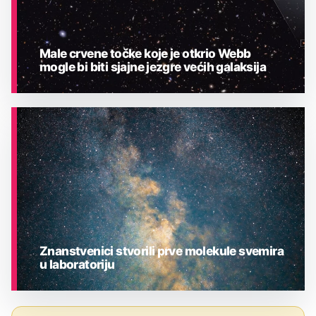
Male crvene točke koje je otkrio Webb
mogle bi biti sjajne jezgre većih galaksija
ASTRONOMIJA
Znanstvenici stvorili prve molekule svemira
u laboratoriju