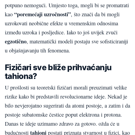
potpuno nemogući. Umjesto toga, mogli bi se promatrati
“poremećaji uzročnosti”
kao
, što znači da bi mogli
uzrokovati neobične efekte u vremenskim odnosima
između uzroka i posljedice. Iako to još uvijek zvuči
egzotično
, matematički modeli postaju sve sofisticiraniji
u objašnjavanju tih fenomena.
Fizičari sve bliže prihvaćanju
tahiona?
U prošlosti su teoretski fizičari morali preuzimati velike
rizike kako bi predstavili revolucionarne ideje. Nekad je
bilo nevjerojatno sugerirati da atomi postoje, a zatim i da
postoje subatomske čestice poput elektrona i protona.
Danas te ideje uzimamo zdravo za gotovo. ožda će u
tahioni
budućnosti
postati priznata stvarnost u fizici, kao