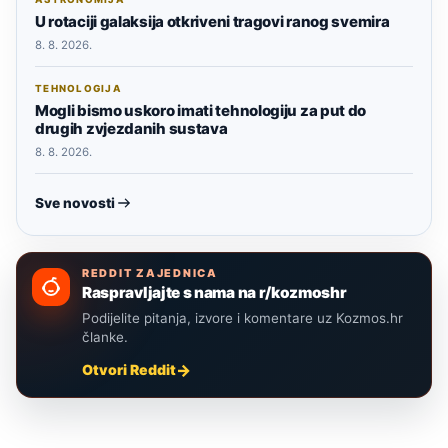
U rotaciji galaksija otkriveni tragovi ranog svemira
8. 8. 2026.
TEHNOLOGIJA
Mogli bismo uskoro imati tehnologiju za put do
drugih zvjezdanih sustava
8. 8. 2026.
Sve novosti
REDDIT ZAJEDNICA
Raspravljajte s nama na r/kozmoshr
Podijelite pitanja, izvore i komentare uz Kozmos.hr
članke.
Otvori Reddit