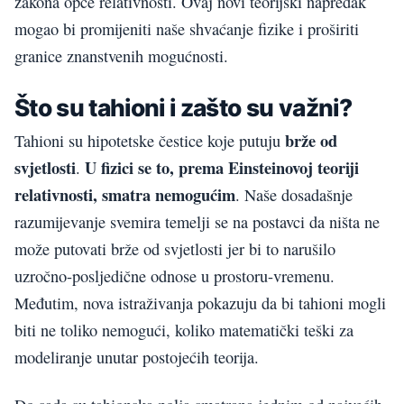
zakona opće relativnosti. Ovaj novi teorijski napredak
mogao bi promijeniti naše shvaćanje fizike i proširiti
granice znanstvenih mogućnosti.
Što su tahioni i zašto su važni?
brže od
Tahioni su hipotetske čestice koje putuju
svjetlosti
U fizici se to, prema Einsteinovoj teoriji
.
relativnosti, smatra nemogućim
. Naše dosadašnje
razumijevanje svemira temelji se na postavci da ništa ne
može putovati brže od svjetlosti jer bi to narušilo
uzročno-posljedične odnose u prostoru-vremenu.
Međutim, nova istraživanja pokazuju da bi tahioni mogli
biti ne toliko nemogući, koliko matematički teški za
modeliranje unutar postojećih teorija.