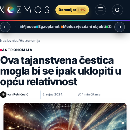
Preskoči na sadržaj
Donacije:
11%
Otvori izbornik
Otvori pretragu
Mjesec
Egzoplaneti
Međuzvjezdani objekti
Zemlja i ok
Naslovnica
Astronomija
ASTRONOMIJA
Ova tajanstvena čestica
mogla bi se ipak uklopiti u
opću relativnost
Ivan Petričević
5. rujna 2024.
4 min čitanja