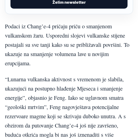
Želim newsletter
Podaci iz Chang’e-4 pričaju priču o smanjenom
vulkanskom žaru. Usporedni slojevi vulkanske stijene
postajali su sve tanji kako su se približavali površini. To
ukazuje na smanjenje volumena lave u novijim
erupcijama.
“Lunarna vulkanska aktivnost s vremenom je slabila,
ukazujući na postupno hlađenje Mjeseca i smanjenje
energije”, objasnio je Feng. Iako se uglavnom smatra
“geološki mrtvim”, Feng nagovještava potencijalne
rezervoare magme koji se skrivaju duboko unutra. A s
obzirom da putovanje Chang’e-4 još nije završeno,
buduća otkrića mogla bi nas još iznenaditi s više