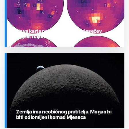
Nova karta pokazuje gdje je mjesečev
regolit najdeblji
SVEMIR
Zemlja ima neobičnog pratitelja. Mogao bi
biti odlomljeni komad Mjeseca