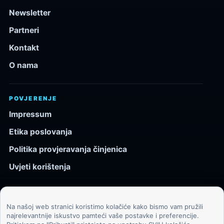
Newsletter
Partneri
Kontakt
O nama
POVJERENJE
Impressum
Etika poslovanja
Politika provjeravanja činjenica
Uvjeti korištenja
Na našoj web stranici koristimo kolačiće kako bismo vam pružili
© 2026 Kozmos.hr. Sva prava pridržana.
najrelevantnije iskustvo pamteći vaše postavke i preferencije.