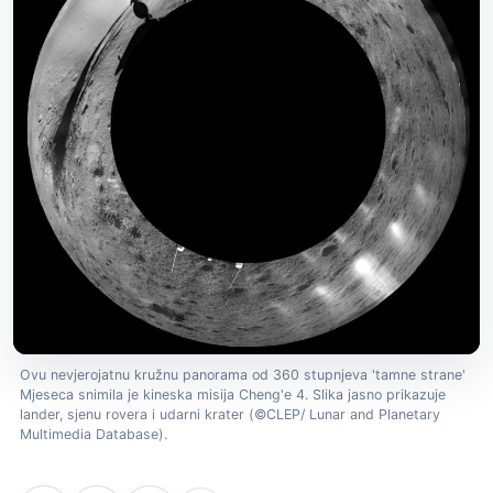
Ovu nevjerojatnu kružnu panorama od 360 stupnjeva 'tamne strane'
Mjeseca snimila je kineska misija Cheng'e 4. Slika jasno prikazuje
lander, sjenu rovera i udarni krater (©CLEP/ Lunar and Planetary
Multimedia Database).