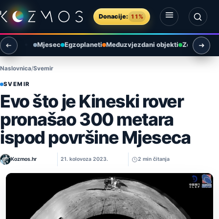
Preskoči na sadržaj
Donacije:
11%
Otvori izbornik
Otvori pretragu
Mjesec
Egzoplaneti
Međuzvjezdani objekti
Zemlja i ok
Naslovnica
Svemir
SVEMIR
Evo što je Kineski rover
pronašao 300 metara
ispod površine Mjeseca
Kozmos.hr
21. kolovoza 2023.
2 min čitanja