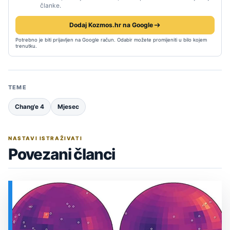
članke.
Dodaj Kozmos.hr na Google
Potrebno je biti prijavljen na Google račun. Odabir možete promijeniti u bilo kojem
trenutku.
TEME
Chang'e 4
Mjesec
NASTAVI ISTRAŽIVATI
Povezani članci