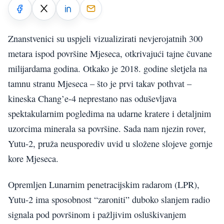
Znanstvenici su uspjeli vizualizirati nevjerojatnih 300
metara ispod površine Mjeseca, otkrivajući tajne čuvane
milijardama godina. Otkako je 2018. godine sletjela na
tamnu stranu Mjeseca – što je prvi takav pothvat –
kineska Chang’e-4 neprestano nas oduševljava
spektakularnim pogledima na udarne kratere i detaljnim
uzorcima minerala sa površine. Sada nam njezin rover,
Yutu-2, pruža neusporediv uvid u složene slojeve gornje
kore Mjeseca.
Opremljen Lunarnim penetracijskim radarom (LPR),
Yutu-2 ima sposobnost “zaroniti” duboko slanjem radio
signala pod površinom i pažljivim osluškivanjem