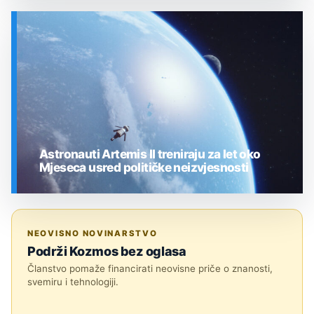
SVEMIR
Astronauti Artemis II treniraju za let oko
Mjeseca usred političke neizvjesnosti
SVEMIR
NEOVISNO NOVINARSTVO
Podrži Kozmos bez oglasa
Članstvo pomaže financirati neovisne priče o znanosti,
svemiru i tehnologiji.