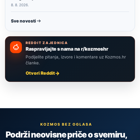
8. 8. 2026.
Sve novosti
REDDIT ZAJEDNICA
Raspravljajte s nama na r/kozmoshr
Podijelite pitanja, izvore i komentare uz Kozmos.hr
članke.
Otvori Reddit
KOZMOS BEZ OGLASA
Podrži neovisne priče o svemiru,